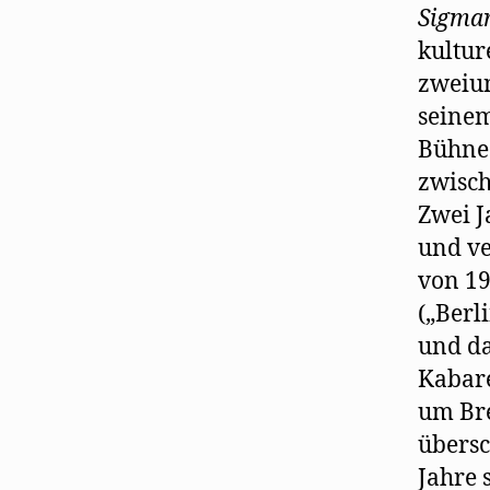
Sigmar
kultur
zweiun
seinem
Bühne
zwisch
Zwei J
und ve
von 19
(„Berli
und da
Kabare
um Bre
übersc
Jahre 