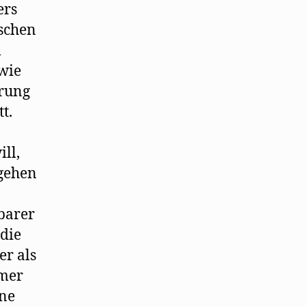
ers
ischen
m
dwie
rung
t.
ll,
ugehen
barer
 die
er als
mmer
une