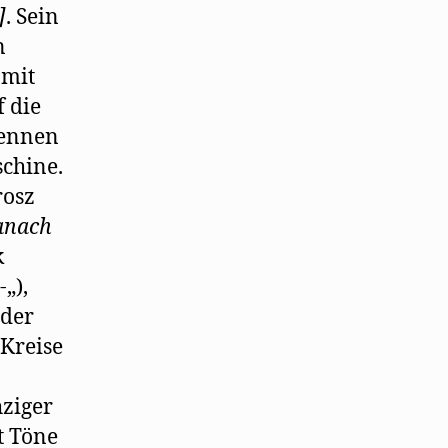
]
. Sein
n
 mit
 die
rennen
chine.
rosz
anach
k
„),
nder
 Kreise
hziger
t Töne