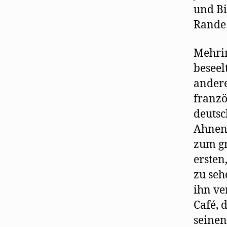
und Bi
Rande
Mehrin
beseel
andere
franzö
deutsc
Ahnen.
zum gr
ersten
zu seh
ihn ve
Café, 
seinen