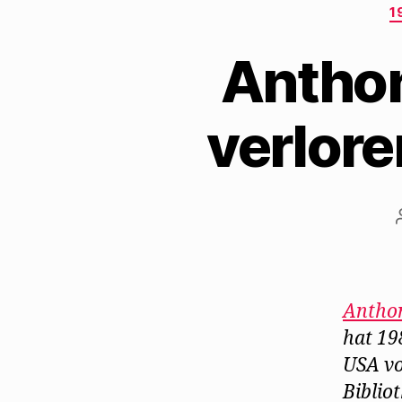
1
Anthon
verlore
Anthon
hat 19
USA vo
Biblio