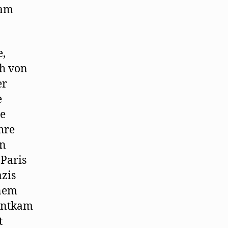
 am
e,
ch von
er
e
ge
hre
en
 Paris
azis
inem
 entkam
t