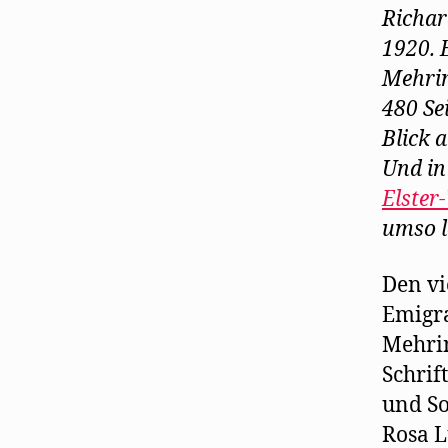
Richar
1920. 
Mehrin
480 Se
Blick 
Und in
Elster
umso l
Den vi
Emigra
Mehrin
Schrif
und So
Rosa L