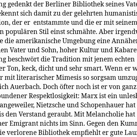
g gedenkt der Berliner Bibliothek seines Vat
kennt sich damit zu der gelehrten humanist
ion, der er entstammte und die er mit seine
n populären Stil einst schmähte. Aber irgen
te die amerikanische Umgebung eine Annähe
en Vater und Sohn, hoher Kultur und Kabaret
g beschwört die Tradition mit jenem echten
er Ton, keck, dicht und sehr smart. Wenn er wi
r mit literarischer Mimesis so sorgsam umz
ich Auerbach. Doch öfter noch ist er von ganz
undener Respektlosigkeit: Marx ist ein unles
Langeweiler, Nietzsche und Schopenhauer hat
is den Verstand geraubt. Mit Melancholie hat 
her Emigrant nichts im Sinn. Gegen den Ku
ie verlorene Bibliothek empfiehlt er gute La