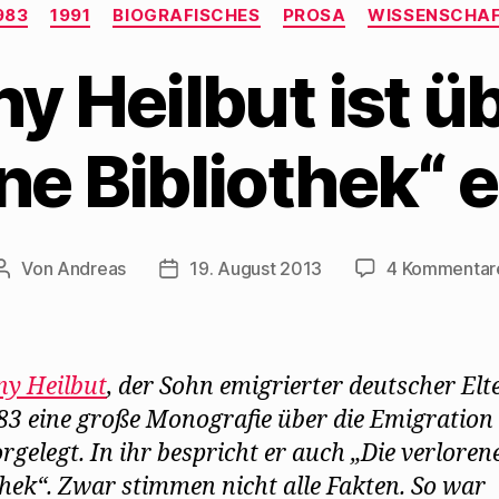
Kategorien
983
1991
BIOGRAFISCHES
PROSA
WISSENSCHA
y Heilbut ist üb
ne Bibliothek“ 
Von
Andreas
19. August 2013
4 Kommentar
Beitragsautor
Beitragsdatum
y Heilbut
, der Sohn emigrierter deutscher Elt
83 eine große Monografie über die Emigration 
rgelegt. In ihr bespricht er auch „Die verloren
thek“. Zwar stimmen nicht alle Fakten. So war