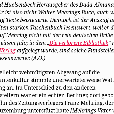
d Huelsenbeck Herausgeber des Dada-Almana
Er ist also nicht Walter Mehrings Buch, auch 
g Texte beisteuerte. Dennoch ist der Auszug 
iten starken Taschenbuch lesenswert, weil er 
auf Mehring nicht mit der rein deutschen Brille 
 einem Jahr, in dem „
Die verlorene Bibliothek
“ 
-Verlag
aufgelegt wurde, sind solche Fundstell
esenswerter. (A.O.)
elleicht wehmütigsten Abgesang auf die
ntenkultur stimmte unerwarteterweise Walt
g an. Im Unterschied zu den anderen
tstellern war er ein echter Berliner, dort geb
hn des Zeitungsverlegers Franz Mehring, der
uxemburg unterstützt hatte
[Mehrings Vater 