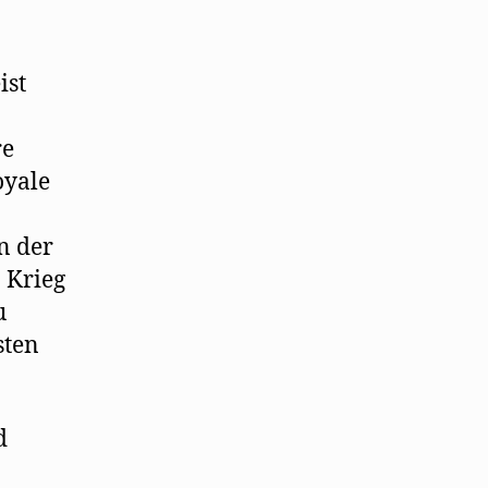
ist
re
oyale
n der
 Krieg
u
sten
d