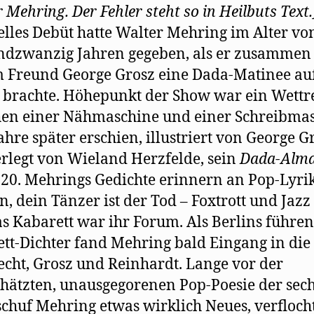
 Mehring. Der Fehler steht so in Heilbuts Text.
elles Debüt hatte Walter Mehring im Alter vo
dzwanzig Jahren gegeben, als er zusammen
 Freund George Grosz eine Dada-Matinee auf
 brachte. Höhepunkt der Show war ein Wett
en einer Nähmaschine und einer Schreibmas
ahre später erschien, illustriert von George G
rlegt von Wieland Herzfelde, sein
Dada-Alm
20. Mehrings Gedichte erinnern an Pop-Lyri
n, dein Tänzer ist der Tod – Foxtrott und Jazz -
s Kabarett war ihr Forum. Als Berlins führe
tt-Dichter fand Mehring bald Eingang in die
cht, Grosz und Reinhardt. Lange vor der
hätzten, unausgegorenen Pop-Poesie der sec
schuf Mehring etwas wirklich Neues, verfloch