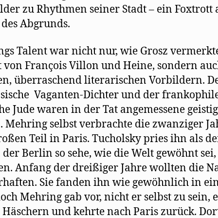
lder zu Rhythmen seiner Stadt – ein Foxtrott
 des Abgrunds.
gs Talent war nicht nur, wie Grosz vermerkt
t von François Villon und Heine, sondern au
n, überraschend literarischen Vorbildern. D
sische Vaganten-Dichter und der frankophil
he Jude waren in der Tat angemessene geisti
 Mehring selbst verbrachte die zwanziger Ja
oßen Teil in Paris. Tucholsky pries ihn als d
, der Berlin so sehe, wie die Welt gewöhnt sei,
en. Anfang der dreißiger Jahre wollten die N
rhaften. Sie fanden ihn wie gewöhnlich in e
doch Mehring gab vor, nicht er selbst zu sein,
 Häschern und kehrte nach Paris zurück. Dor