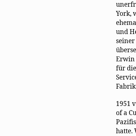
unerfr
York, 
ehemal
und He
seiner
überse
Erwin 
für di
Servic
Fabrik
1951 v
of a C
Pazifi
hatte.