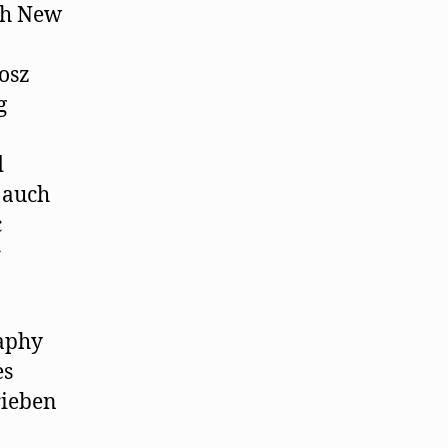
ch New
osz
g
d
 auch
c
r
raphy
es
rieben