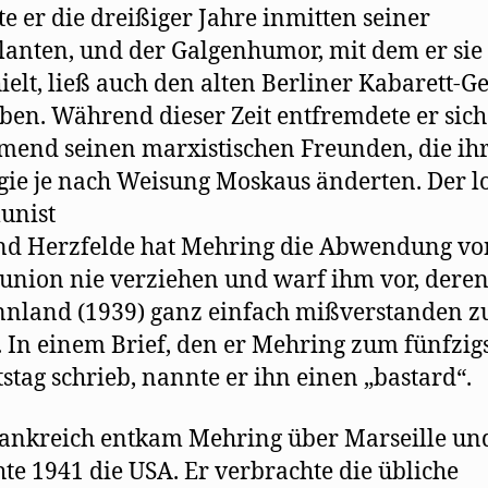
te er die dreißiger Jahre inmitten seiner
lanten, und der Galgenhumor, mit dem er sie
ielt, ließ auch den alten Berliner Kabarett-Ge
ben. Während dieser Zeit entfremdete er sich
end seinen marxistischen Freunden, die ih
gie je nach Weisung Moskaus änderten. Der l
nist
nd Herzfelde hat Mehring die Abwendung vo
union nie verziehen und warf ihm vor, deren
nnland (1939) ganz einfach mißverstanden z
 In einem Brief, den er Mehring zum fünfzig
stag schrieb, nannte er ihn einen „bastard“.
ankreich entkam Mehring über Marseille un
hte 1941 die USA. Er verbrachte die übliche