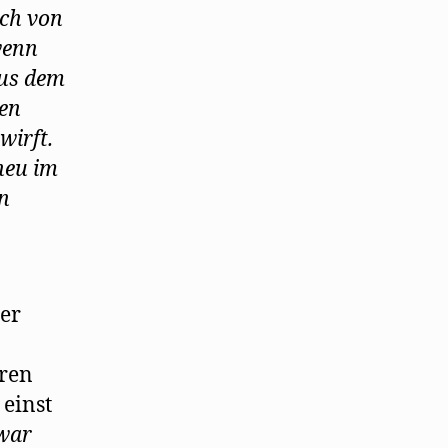
ch von
wenn
aus dem
den
wirft.
neu im
en
er
oren
 einst
war