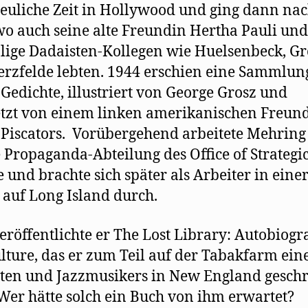
euliche Zeit in Hollywood und ging dann na
wo auch seine alte Freundin Hertha Pauli und
ige Dadaisten-Kollegen wie Huelsenbeck, Gr
rzfelde lebten. 1944 erschien eine Sammlun
 Gedichte, illustriert von George Grosz und
tzt von einem linken amerikanischen Freun
Piscators. Vorübergehend arbeitete Mehring
e Propaganda-Abteilung des Office of Strategi
e und brachte sich später als Arbeiter in eine
 auf Long Island durch.
eröffentlichte er The Lost Library: Autobiog
ulture, das er zum Teil auf der Tabakfarm ein
sten und Jazzmusikers in New England gesch
 Wer hätte solch ein Buch von ihm erwartet?