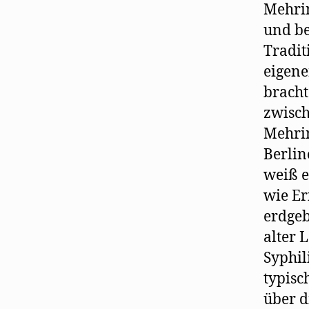
Mehrin
und be
Tradit
eigene
brach
zwisch
Mehrin
Berlin
weiß e
wie Er
erdgeb
alter 
Syphil
typisc
über d