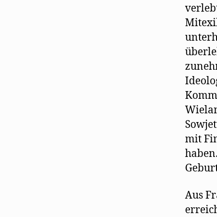
verleb
Mitexi
unterh
überle
zunehm
Ideolo
Kommu
Wiela
Sowjet
mit Fi
haben.
Geburt
Aus Fr
erreic