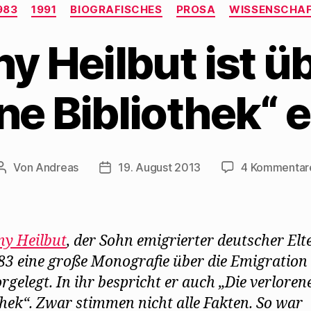
Kategorien
983
1991
BIOGRAFISCHES
PROSA
WISSENSCHA
y Heilbut ist üb
ne Bibliothek“ 
Von
Andreas
19. August 2013
4 Kommentar
Beitragsautor
Beitragsdatum
y Heilbut
, der Sohn emigrierter deutscher Elt
83 eine große Monografie über die Emigration 
rgelegt. In ihr bespricht er auch „Die verloren
thek“. Zwar stimmen nicht alle Fakten. So war