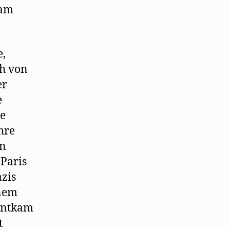
 am
e,
ch von
er
e
ge
hre
en
 Paris
azis
inem
 entkam
t