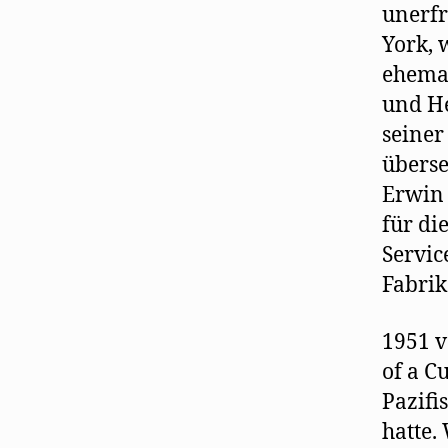
unerfr
York, 
ehemal
und He
seiner
überse
Erwin 
für di
Servic
Fabrik
1951 v
of a C
Pazifi
hatte.