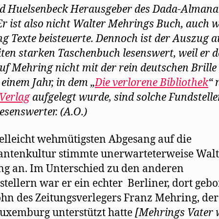
d Huelsenbeck Herausgeber des Dada-Almana
Er ist also nicht Walter Mehrings Buch, auch 
g Texte beisteuerte. Dennoch ist der Auszug 
iten starken Taschenbuch lesenswert, weil er 
auf Mehring nicht mit der rein deutschen Brille 
 einem Jahr, in dem „
Die verlorene Bibliothek
“ 
-Verlag
aufgelegt wurde, sind solche Fundstell
esenswerter. (A.O.)
elleicht wehmütigsten Abgesang auf die
ntenkultur stimmte unerwarteterweise Walt
g an. Im Unterschied zu den anderen
tstellern war er ein echter Berliner, dort geb
hn des Zeitungsverlegers Franz Mehring, der
uxemburg unterstützt hatte
[Mehrings Vater 