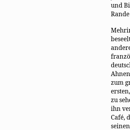
und Bi
Rande
Mehrin
beseel
andere
franzö
deutsc
Ahnen.
zum gr
ersten
zu seh
ihn ve
Café, 
seinen