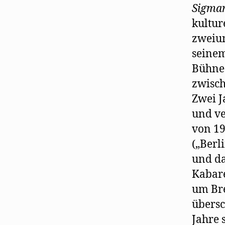
Sigmar
kultur
zweiun
seinem
Bühne
zwisch
Zwei J
und ve
von 19
(„Berli
und da
Kabare
um Bre
übersc
Jahre 