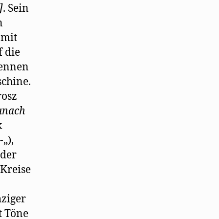
]
. Sein
n
 mit
 die
rennen
chine.
rosz
anach
k
„),
nder
 Kreise
hziger
t Töne