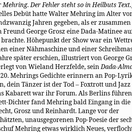
 Mehring. Der Fehler steht so in Heilbuts Text.
elles Debüt hatte Walter Mehring im Alter vo
dzwanzig Jahren gegeben, als er zusammen
 Freund George Grosz eine Dada-Matinee auf
 brachte. Höhepunkt der Show war ein Wett
en einer Nähmaschine und einer Schreibmas
ahre später erschien, illustriert von George G
rlegt von Wieland Herzfelde, sein
Dada-Alm
20. Mehrings Gedichte erinnern an Pop-Lyri
n, dein Tänzer ist der Tod – Foxtrott und Jazz -
s Kabarett war ihr Forum. Als Berlins führe
tt-Dichter fand Mehring bald Eingang in die
cht, Grosz und Reinhardt. Lange vor der
hätzten, unausgegorenen Pop-Poesie der sec
schuf Mehring etwas wirklich Neues, verfloch