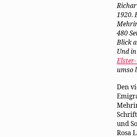
Richar
1920. 
Mehrin
480 Se
Blick 
Und in
Elster
umso l
Den vi
Emigra
Mehrin
Schrif
und So
Rosa L