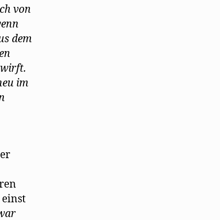
ch von
wenn
aus dem
den
wirft.
neu im
en
er
oren
 einst
war