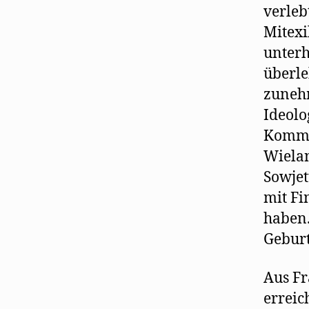
verleb
Mitexi
unterh
überle
zunehm
Ideolo
Kommu
Wiela
Sowjet
mit Fi
haben.
Geburt
Aus Fr
erreic