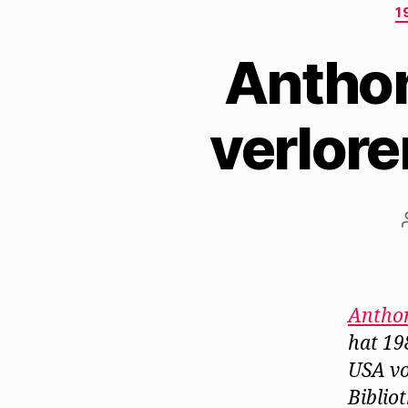
1
Anthon
verlore
Anthon
hat 19
USA vo
Biblio