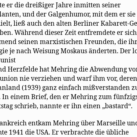
te er die dreißiger Jahre inmitten seiner
lanten, und der Galgenhumor, mit dem er sie
ielt, ließ auch den alten Berliner Kabarett-Ge
ben. Während dieser Zeit entfremdete er sich
end seinen marxistischen Freunden, die ih
gie je nach Weisung Moskaus änderten. Der l
nist
nd Herzfelde hat Mehring die Abwendung vo
union nie verziehen und warf ihm vor, deren
nnland (1939) ganz einfach mißverstanden z
 In einem Brief, den er Mehring zum fünfzig
stag schrieb, nannte er ihn einen „bastard“.
ankreich entkam Mehring über Marseille un
hte 1941 die USA. Er verbrachte die übliche