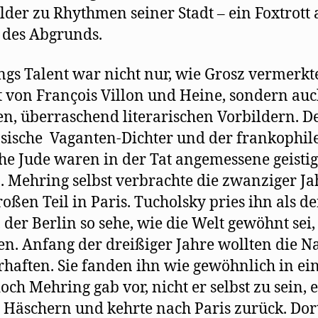
lder zu Rhythmen seiner Stadt – ein Foxtrott
 des Abgrunds.
gs Talent war nicht nur, wie Grosz vermerkt
t von François Villon und Heine, sondern au
n, überraschend literarischen Vorbildern. D
sische Vaganten-Dichter und der frankophil
he Jude waren in der Tat angemessene geisti
 Mehring selbst verbrachte die zwanziger Ja
oßen Teil in Paris. Tucholsky pries ihn als d
, der Berlin so sehe, wie die Welt gewöhnt sei,
en. Anfang der dreißiger Jahre wollten die N
rhaften. Sie fanden ihn wie gewöhnlich in e
doch Mehring gab vor, nicht er selbst zu sein,
 Häschern und kehrte nach Paris zurück. Dor