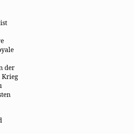
ist
re
oyale
n der
 Krieg
u
sten
d