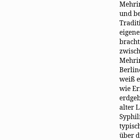
Mehrin
und be
Tradit
eigene
brach
zwisch
Mehrin
Berlin
weiß e
wie Er
erdgeb
alter 
Syphil
typisc
über d