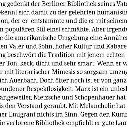
g gedenkt der Berliner Bibliothek seines Vat
kennt sich damit zu der gelehrten humanist
ion, der er entstammte und die er mit seine
n populären Stil einst schmähte. Aber irgen
te die amerikanische Umgebung eine Annähe
en Vater und Sohn, hoher Kultur und Kabaret
g beschwört die Tradition mit jenem echten
er Ton, keck, dicht und sehr smart. Wenn er wi
r mit literarischer Mimesis so sorgsam umz
ich Auerbach. Doch öfter noch ist er von ganz
undener Respektlosigkeit: Marx ist ein unles
Langeweiler, Nietzsche und Schopenhauer hat
is den Verstand geraubt. Mit Melancholie hat 
her Emigrant nichts im Sinn. Gegen den Ku
ie verlorene Bibliothek empfiehlt er gute La