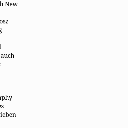
ch New
osz
g
d
 auch
c
r
raphy
es
rieben