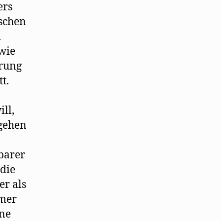
ers
ischen
m
dwie
rung
t.
ll,
ugehen
barer
 die
er als
mmer
une