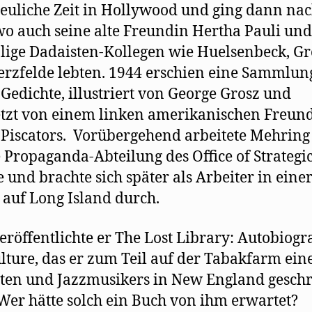
euliche Zeit in Hollywood und ging dann na
wo auch seine alte Freundin Hertha Pauli und
ige Dadaisten-Kollegen wie Huelsenbeck, Gr
rzfelde lebten. 1944 erschien eine Sammlun
 Gedichte, illustriert von George Grosz und
tzt von einem linken amerikanischen Freun
Piscators. Vorübergehend arbeitete Mehring
e Propaganda-Abteilung des Office of Strategi
e und brachte sich später als Arbeiter in eine
 auf Long Island durch.
eröffentlichte er The Lost Library: Autobiog
ulture, das er zum Teil auf der Tabakfarm ein
sten und Jazzmusikers in New England gesch
 Wer hätte solch ein Buch von ihm erwartet?