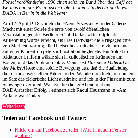
Fohsel
Fohsel veröffentlichte 1996 einen schönen Band über das Café des
beschreibt
Westens und das Romanische Café. In ihm schildert er auch, wie
den
DADA in Berlin in die Welt kam:
Beginn
von
Am 12. April 1918 startete die »Neue Sezession« in der Galerie
DADA
Macht mit einer Soirée die erste von zwölf öffentlichen
Veranstaltungen des Berliner »Club Dada«: »Der Gipfel der
Auflehnung wurde erreicht, als Else Hadwiger die Kriegsgedichte
von Marinetti vortrug, die Huelsenbeck mit einer Holzknarre und
auf einer Kindertrompete zur Illustration begleitete. Ein Soldat in
feldgrauer Uniform wälzte sich in epileptischen Krämpfen am
Boden, und das Publikum tobte. Mein Text
Das neue Material in
der Malerei
löste eine solche Bewegung aus, daß die Saalleitung,
die für die ausgestellten Bilder an den Wänden fürchtete, mir mitten
im Satz das elektrische Licht ausdrehte und ich in der Finsternis zum
Schweigen verurteilt War. Ein herrlicher Abend und ein
DADAistischer Erfolg«, erinnert sich Raoul Hausmann in »Am
Anfang war Dada«.
„Herrmann-
Weiterlesen
Josef
Fohsel
Teilen auf Facebook und Twitter:
beschreibt
den
Klick, um auf Facebook zu teilen (Wird in neuem Fenster
Beginn
geöffnet)