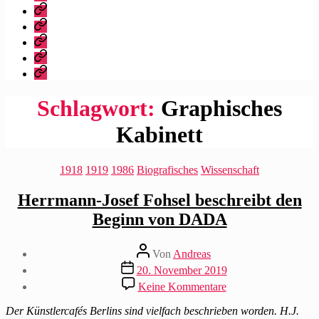
dieser
Bibliografie
Blog?
Vita
Zitate
|
Impressum/Datenschutz
Tweets
Rechteanfrage
Schlagwort:
Graphisches
Kabinett
Kategorien
1918
1919
1986
Biografisches
Wissenschaft
Herrmann-Josef Fohsel beschreibt den
Beginn von DADA
Beitragsautor
Von
Andreas
Beitragsdatum
20. November 2019
zu
Keine Kommentare
Herrmann-
Josef
Der Künstlercafés Berlins sind
vielfach beschrieben worden. H.J.