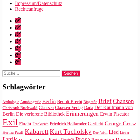
Impressum/Datenschutz
Rechteanfrage
Startseite
Warum
dieser
Bibliografie
Blog?
Vita
Zitate
|
Impressum/Datenschutz
Tweets
Rechteanfrage
Suche
nach:
Schlagwörter
Brief
Chanson
Berlin
Bertolt Brecht
Anthologie
Autobiografie
Biografie
Der Kaufmann von
Claassen
Claassen-Verlag
Dada
Christoph Buchwald
Erinnerungen
Die verlorene Bibliothek
Berlin
Erwin Piscator
Exil
George Grosz
Gedicht
Flucht
Friedrich Hollaender
Frankreich
Kabarett
Kurt Tucholsky
Lied
Hertha Pauli
Kurt Weill
Lieder
Lyrik
Prosa
Paris
Roman
Rezension
Porträt