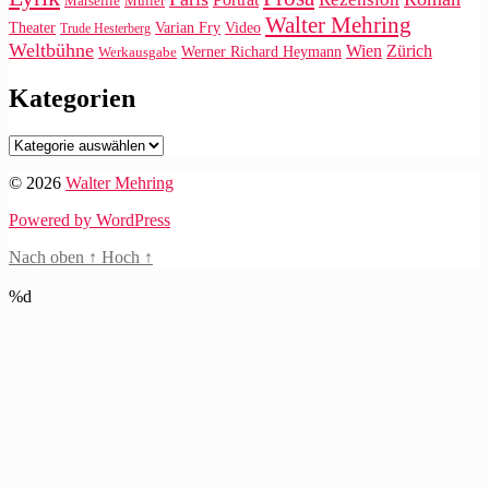
Marseille
Müller
Walter Mehring
Video
Theater
Varian Fry
Trude Hesterberg
Weltbühne
Wien
Zürich
Werner Richard Heymann
Werkausgabe
Kategorien
Kategorien
© 2026
Walter Mehring
Powered by WordPress
Nach oben
↑
Hoch
↑
%d