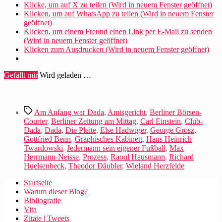
von
Klicke, um auf X zu teilen (Wird in neuem Fenster geöffnet)
DADA“
Klicken, um auf WhatsApp zu teilen (Wird in neuem Fenster
geöffnet)
Klicken, um einem Freund einen Link per E-Mail zu senden
(Wird in neuem Fenster geöffnet)
Klicken zum Ausdrucken (Wird in neuem Fenster geöffnet)
Gefällt mir
Wird geladen …
Schlagwörter
Am Anfang war Dada
,
Amtsgericht
,
Berliner Börsen-
Courier
,
Berliner Zeitung am Mittag
,
Carl Einstein
,
Club-
Dada
,
Dada
,
Die Pleite
,
Else Hadwiger
,
George Grosz
,
Gottfried Benn
,
Graphisches Kabinett
,
Hans Heinrich
Twardowski
,
Jedermann sein eigener Fußball
,
Max
Herrmann-Neisse
,
Prozess
,
Raoul Hausmann
,
Richard
Huelsenbeck
,
Theodor Däubler
,
Wieland Herzfelde
Startseite
Warum dieser Blog?
Bibliografie
Vita
Zitate | Tweets