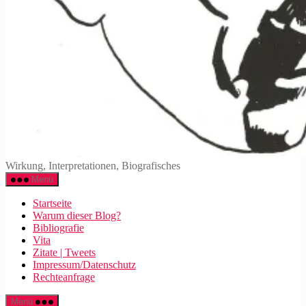
Walter
Wirkung, Interpretationen, Biografisches
Mehring
Menü
Startseite
Warum dieser Blog?
Bibliografie
Vita
Zitate | Tweets
Impressum/Datenschutz
Rechteanfrage
Menü