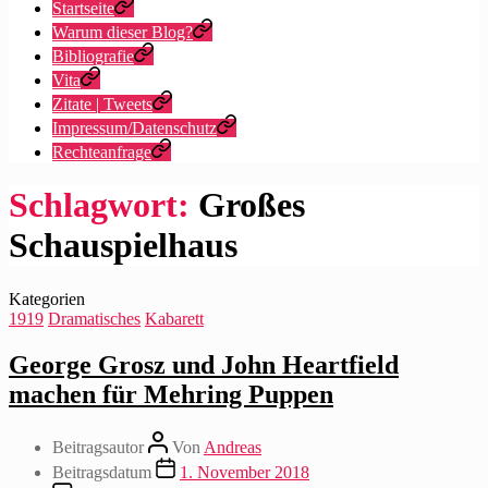
Startseite
Warum dieser Blog?
Bibliografie
Vita
Zitate | Tweets
Impressum/Datenschutz
Rechteanfrage
Schlagwort:
Großes
Schauspielhaus
Kategorien
1919
Dramatisches
Kabarett
George Grosz und John Heartfield
machen für Mehring Puppen
Beitragsautor
Von
Andreas
Beitragsdatum
1. November 2018