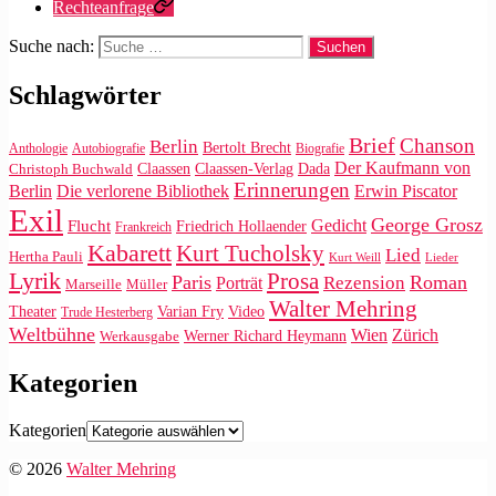
Rechteanfrage
Suche nach:
Schlagwörter
Brief
Chanson
Berlin
Bertolt Brecht
Anthologie
Autobiografie
Biografie
Der Kaufmann von
Claassen
Claassen-Verlag
Dada
Christoph Buchwald
Erinnerungen
Die verlorene Bibliothek
Berlin
Erwin Piscator
Exil
George Grosz
Gedicht
Flucht
Friedrich Hollaender
Frankreich
Kabarett
Kurt Tucholsky
Lied
Hertha Pauli
Kurt Weill
Lieder
Lyrik
Prosa
Paris
Roman
Rezension
Porträt
Marseille
Müller
Walter Mehring
Video
Theater
Varian Fry
Trude Hesterberg
Weltbühne
Wien
Zürich
Werner Richard Heymann
Werkausgabe
Kategorien
Kategorien
© 2026
Walter Mehring