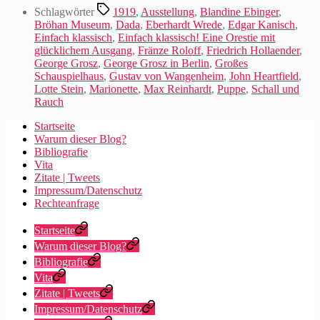
Schlagwörter
1919
,
Ausstellung
,
Blandine Ebinger
,
Bröhan Museum
,
Dada
,
Eberhardt Wrede
,
Edgar Kanisch
,
Einfach klassisch
,
Einfach klassisch! Eine Orestie mit
glücklichem Ausgang
,
Fränze Roloff
,
Friedrich Hollaender
,
George Grosz
,
George Grosz in Berlin
,
Großes
Schauspielhaus
,
Gustav von Wangenheim
,
John Heartfield
,
Lotte Stein
,
Marionette
,
Max Reinhardt
,
Puppe
,
Schall und
Rauch
Startseite
Warum dieser Blog?
Bibliografie
Vita
Zitate | Tweets
Impressum/Datenschutz
Rechteanfrage
Startseite
Warum dieser Blog?
Bibliografie
Vita
Zitate | Tweets
Impressum/Datenschutz