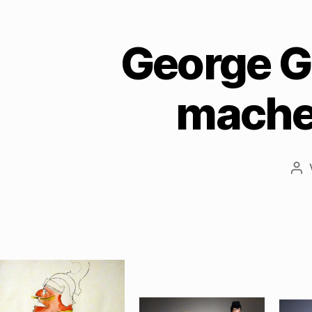
George G
mache
Be