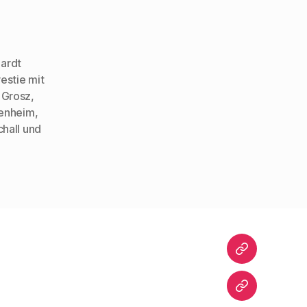
ardt
restie mit
 Grosz
,
enheim
,
chall und
Startseite
Warum