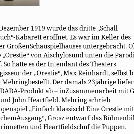
Dezember 1919 wurde das dritte „Schall
ch“-Kabarett eröffnet. Es war im Keller des
er GroßenSchauspielhauses untergebracht. 
ie „Orestie“ von Aischylosund unten die Parod
. So hatte es der Intendant des Theaters
isseur der „Orestie“, Max Reinhardt, selbst b
 Mehringbestellt. Der damals 23jährige liefer
 DADA-Produkt ab – inZusammenarbeit mit 
und John Heartfield. Mehring schrieb
penspiel „Einfach klassisch! Eine Orestie mit
ichemAusgang“, Grosz entwarf das Bühnenbi
rionetten und Heartfieldschuf die Puppen.