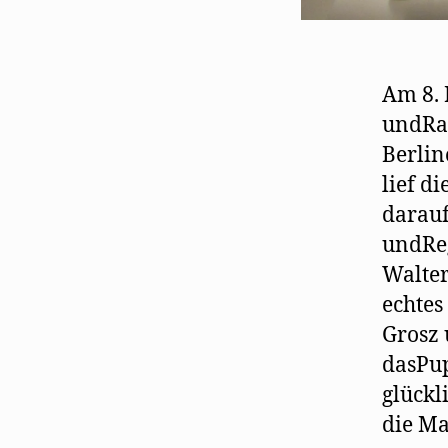
Am 8. 
undRau
Berlin
lief d
darauf
undReg
Walter
echtes
Grosz 
dasPup
glückl
die Ma