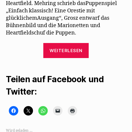
Heartfield. Mehring schrieb dasPuppenspiel
„Einfach klassisch! Eine Orestie mit
glücklichemAusgang“, Grosz entwarf das
Bühnenbild und die Marionetten und
Heartfieldschuf die Puppen.
„George
WEITERLESEN
Grosz
und
John
Teilen auf Facebook und
Heartfield
machen
Twitter:
für
Mehring
Puppen“
K
K
K
K
K
l
l
l
l
l
i
i
i
i
i
c
c
c
c
c
k
k
k
k
k
,
e
e
e
e
Wird geladen …