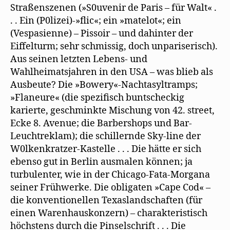
Straßenszenen (»S0uvenir de Paris – für Walt« .
. . Ein (P0lizei)-»flic«; ein »matelot«; ein
(Vespasienne) – Pissoir – und dahinter der
Eiffelturm; sehr schmissig, doch unpariserisch).
Aus seinen letzten Lebens- und
Wahlheimatsjahren in den USA – was blieb als
Ausbeute? Die »Bowery«-Nachtasyltramps;
»Flaneure« (die spezifisch buntscheckig
karierte, geschminkte Mischung von 42. street,
Ecke 8. Avenue; die Barbershops und Bar-
Leuchtreklam); die schillernde Sky-line der
W0lkenkratzer-Kastelle . . . Die hätte er sich
ebenso gut in Berlin ausmalen können; ja
turbulenter, wie in der Chicago-Fata-Morgana
seiner Frühwerke. Die obligaten »Cape Cod« –
die konventionellen Texaslandschaften (für
einen Warenhauskonzern) – charakteristisch
höchstens durch die Pinselschrift . . . Die