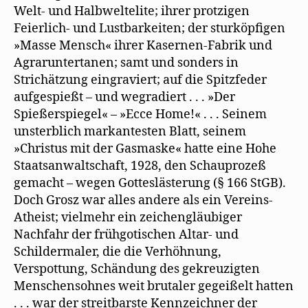
Welt- und Halbweltelite; ihrer protzigen
Feierlich- und Lustbarkeiten; der sturköpfigen
»Masse Mensch« ihrer Kasernen-Fabrik und
Agraruntertanen; samt und sonders in
Strichätzung eingraviert; auf die Spitzfeder
aufgespießt – und wegradiert . . . »Der
Spießerspiegel« – »Ecce Home!« . . . Seinem
unsterblich markantesten Blatt, seinem
»Christus mit der Gasmaske« hatte eine Hohe
Staatsanwaltschaft, 1928, den Schauprozeß
gemacht – wegen Gotteslästerung (§ 166 StGB).
Doch Grosz war alles andere als ein Vereins-
Atheist; vielmehr ein zeichengläubiger
Nachfahr der frühgotischen Altar- und
Schildermaler, die die Verhöhnung,
Verspottung, Schändung des gekreuzigten
Menschensohnes weit brutaler gegeißelt hatten
. . . war der streitbarste Kennzeichner der