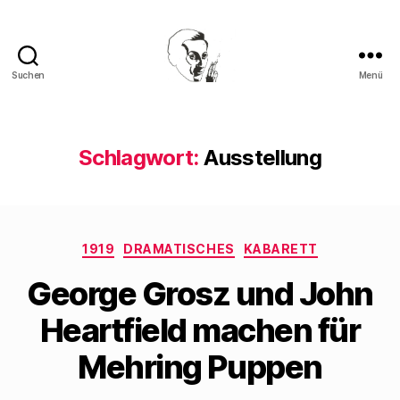
Suchen
Menü
Walter
Mehring
Schlagwort:
Ausstellung
Kategorien
1919
DRAMATISCHES
KABARETT
George Grosz und John
Heartfield machen für
Mehring Puppen