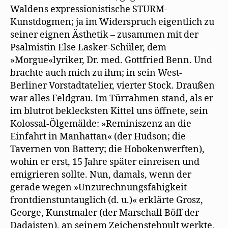
Waldens expressionistische STURM-
Kunstdogmen; ja im Widerspruch eigentlich zu
seiner eignen Ästhetik – zusammen mit der
Psalmistin Else Lasker-Schüler, dem
»Morgue«lyriker, Dr. med. Gottfried Benn. Und
brachte auch mich zu ihm; in sein West-
Berliner Vorstadtatelier, vierter Stock. Draußen
war alles Feldgrau. Im Türrahmen stand, als er
im blutrot beklecksten Kittel uns öffnete, sein
Kolossal-Ölgemälde: »Reminiszenz an die
Einfahrt in Manhattan« (der Hudson; die
Tavernen von Battery; die Hobokenwerften),
wohin er erst, 15 Jahre später einreisen und
emigrieren sollte. Nun, damals, wenn der
gerade wegen »Unzurechnungsfahigkeit
frontdienstuntauglich (d. u.)« erklärte Grosz,
George, Kunstmaler (der Marschall Böff der
Dadaisten), an seinem Zeichenstehpult werkte,