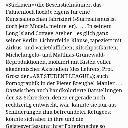
»Stickmen« (die Besenstielmänner; das
Fahnenloch hoch!); eigens für eine
Kunstsalonschau fabriziert (»Surrealismus ist
doch jetzt Mode!« meinte er). . . . In seinem
Long lsland Cottage-Atelier – es glich ganz
seiner Berlin-Lichterfelde-Klause, tapeziert mit
Zirkus- und Varietéaffichen; Kitschpostkarten;
Michelangelo- und Matthias-Grünewald-
Reproduktionen, möbliert mit Kisten voller
akademischer Aktstudien (des Lehrers, Prot.
Grosz der »ART STUDENT LEAGUE«); auch
Pornographik in der Pieter-Breughel-Manier . . .
Dazwischen auch handkolorierte Darstellungen
der KZ-Schrecken, denen er gerade noch
rechtzeitig entwischt, war; kannte sie nur aus
Schilderungen ihm befreundeter Refugees;
konnte sich aber in ihre und die
Geistesverfassung ihrer Folterknechte so