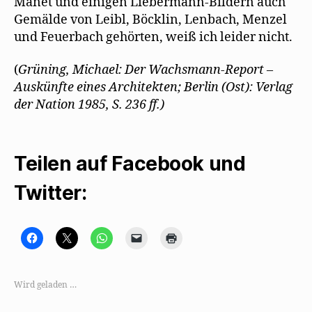
Manet und einigen Liebermann-Bildern auch
Gemälde von Leibl, Böcklin, Lenbach, Menzel
und Feuerbach gehörten, weiß ich leider nicht.
(
Grüning, Michael: Der Wachsmann-Report –
Auskünfte eines Architekten; Berlin (Ost): Verlag
der Nation 1985, S. 236 ff.)
Teilen auf Facebook und
Twitter:
K
K
K
K
K
l
l
l
l
l
i
i
i
i
i
c
c
c
c
c
k
k
k
k
k
,
e
e
e
e
Wird geladen …
u
,
n
n
n
m
u
,
,
z
a
m
u
u
u