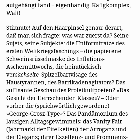
aufgehängt fand – eigenhändig Käfigkomplex,
Walt!
Stimmte! Auf den Haarpinsel genau; derart,
daß man sich fragte: was war zuerst da? Seine
Sujets, seine Subjekte: die Uniformfratze des
ersten Weltkriegsfaschings – die papierene
Schweinsrüsselmaske des Inflations-
Aschermittwochs, die heimtückisch
ver
sächselte
Spitzelbartvisage des
Haustyrannen, des Barrikadenagitators? Das
suffisante Geschau des Proletkultpoeten? »Das
Gesicht der Herrschenden Klasse«? – Oder
vorher die (sprichwörtlich gewordene)
»George-Grosz-Type«? Das Pandämonium des
lausigen Alltagsgewimmels; das Vanity Fair
(Jahrmarkt der Eitelkeiten) der Arroganz und
der Eleganz; ihrer Exzellenz- und Prominenz-