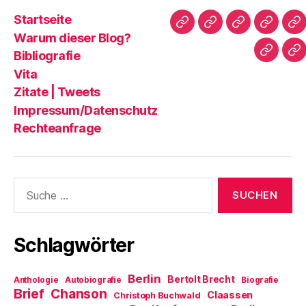
(
n
e
i
n
W
n
n
n
e
Startseite
i
e
(
k
u
r
u
W
p
e
Startseite
Warum
Bibliografie
Vita
Zi
d
e
i
e
m
Warum dieser Blog?
i
m
r
r
F
dieser
|
n
F
d
E
e
Bibliografie
Impres
Re
n
e
i
-
n
Blog?
T
e
n
n
M
s
Vita
u
s
n
a
t
e
t
e
i
e
Zitate | Tweets
m
e
u
l
r
F
r
e
z
g
Impressum/Datenschutz
e
g
m
u
e
n
e
F
s
ö
Rechteanfrage
s
ö
e
e
f
t
f
n
n
f
e
f
s
d
n
r
n
t
e
e
g
e
e
n
t
e
t
r
(
)
Suche
ö
)
g
W
f
e
i
nach:
f
ö
r
n
f
d
e
f
i
t
n
n
Schlagwörter
)
e
n
t
e
)
u
e
m
Berlin
Bertolt Brecht
Anthologie
Autobiografie
Biografie
F
Brief
Chanson
e
Claassen
Christoph Buchwald
n