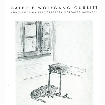
n
Paule
s
t
Mehring
e
r
aus
g
e
ö
f
f
n
e
t
)