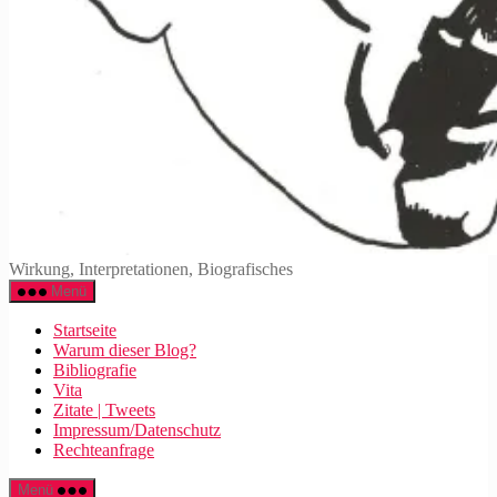
Walter
Wirkung, Interpretationen, Biografisches
Mehring
Menü
Startseite
Warum dieser Blog?
Bibliografie
Vita
Zitate | Tweets
Impressum/Datenschutz
Rechteanfrage
Menü