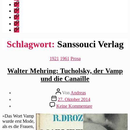
dieser
Bibliografie
Blog?
Vita
Zitate
|
Impressum/Datenschutz
Tweets
Rechteanfrage
Schlagwort:
Sanssouci Verlag
Kategorien
1921
1961
Prosa
Walter Mehring: Tucholsky, der Vamp
und die Canaille
Beitragsautor
Von
Andreas
Beitragsdatum
27. Oktober 2014
zu
Keine Kommentare
Walter
Mehring:
»Das Wort Vamp
Tucholsky,
wurde erst Mode,
der
als es die Frauen,