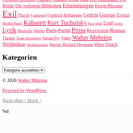
Erinnerungen
Die verlorene Bibliothek
Berlin
Erwin Piscator
Exil
George Grosz
Gedicht
Flucht
Friedrich Hollaender
Frankreich
Kabarett
Kurt Tucholsky
Lied
Hertha Pauli
Kurt Weill
Lieder
Lyrik
Prosa
Paris
Roman
Rezension
Porträt
Marseille
Müller
Walter Mehring
Video
Theater
Varian Fry
Trude Hesterberg
Weltbühne
Wien
Zürich
Werner Richard Heymann
Werkausgabe
Kategorien
Kategorien
© 2026
Walter Mehring
Powered by WordPress
Nach oben
↑
Hoch
↑
%d