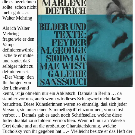
Vamp
die es bezeichnen
und
sollte, schon nicht
die
mehr gab …«
Canaille
Walter Mehring
Als ich Walter
Mehring
fragte,wie er den
Vamp
deﬁnierenwürde,
lächelte er milde
und sagte, daß
selbiger nicht zu
deﬁnieren sei.
»Der Vamp, den
Ihr Jungen von
der Leinwand
kennt, ist ja ohnehin nur ein Abklatsch. Damals in Berlin … da
stand er vor uns, auch wenn wir dieses Schlagwort nicht dafür
brauchten. Diese Künstlerinnen waren so einmalig, daß sich jeder
Versuch, sie unter einen Sammelbegriff einzuordnen, von selbst
verbot … Damals gab es auch noch Schriftsteller, welche diese
Individualität zu schildern vermochten. Wenn ich nur an Valeska
Gert denke und an die großartige Charakterisierung, welche
Tucholsky von ihr gegeben hat …« Vielleicht besitze er das Heft der