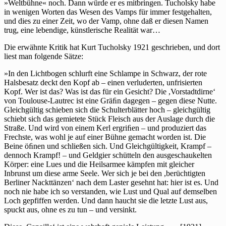
»Weltbühne« noch. Dann würde er es mitbringen. Tucholsky habe
in wenigen Worten das Wesen des Vamps für immer festgehalten,
und dies zu einer Zeit, wo der Vamp, ohne daß er diesen Namen
trug, eine lebendige, künstlerische Realität war…
Die erwähnte Kritik hat Kurt Tucholsky 1921 geschrieben, und dort
liest man folgende Sätze:
»In den Lichtbogen schlurft eine Schlampe in Schwarz, der rote
Halsbesatz deckt den Kopf ab – einen verluderten, unfrisierten
Kopf. Wer ist das? Was ist das für ein Gesicht? Die ,Vorstadtdirne‘
von Toulouse-Lautrec ist eine Gräﬁn dagegen – gegen diese Nutte.
Gleichgültig schieben sich die Schulterblätter hoch – gleichgültig
schiebt sich das gemietete Stück Fleisch aus der Auslage durch die
Straße. Und wird von einem Kerl ergriﬁen – und produziert das
Frechste, was wohl je auf einer Bühne gemacht worden ist. Die
Beine öﬁnen und schließen sich. Und Gleichgültigkeit, Krampf –
dennoch Krampf! – und Geldgier schütteln den ausgeschaukelten
Körper: eine Lues und die Heilsarmee kämpfen mit gleicher
Inbrunst um diese arme Seele. Wer sich je bei den ,berüchtigten
Berliner Nackttänzen‘ nach dem Laster gesehnt hat: hier ist es. Und
noch nie habe ich so verstanden, wie Lust und Qual auf demselben
Loch gepfiffen werden. Und dann haucht sie die letzte Lust aus,
spuckt aus, ohne es zu tun – und versinkt.