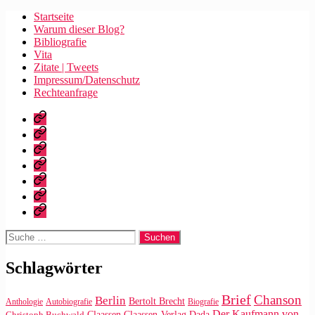
Startseite
Warum dieser Blog?
Bibliografie
Vita
Zitate | Tweets
Impressum/Datenschutz
Rechteanfrage
Startseite
Warum
dieser
Bibliografie
Blog?
Vita
Zitate
|
Impressum/Datenschutz
Tweets
Rechteanfrage
Suche
nach:
Schlagwörter
Brief
Chanson
Berlin
Bertolt Brecht
Anthologie
Autobiografie
Biografie
Der Kaufmann von
Claassen
Claassen-Verlag
Dada
Christoph Buchwald