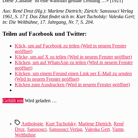
Diese ,Canaille‘ ist eine wahrhaft geniale Leistung …« [1921]
Aus: René Droz (Hg.): Marlene Dietrich; Zürich: Sanssouci Verlag
1961, S. 17 f. Das Zitat findet sich in: Kurt Tucholsky: Valeska Gert;
in: Die Weltbühne, 17. Jahrgang, Nr. 7, S. 204.
Teilen auf Facebook und Twitter:
Klick, um auf Facebook zu teilen (Wird in neuem Fenster
geöffnet)
Klicke, um auf X zu teilen (Wird in neuem Fenster geöffnet)
Klicken, um auf WhatsApp zu teilen (Wird in neuem Fenster
geöffnet)
Klicken, um einem Freund einen Link per E-Mail zu senden
(Wird in neuem Fenster geöffnet)
Klicken zum Ausdrucken (Wird in neuem Fenster geöffnet)
Gefällt mir
Wird geladen …
Schlagwörter
Anthologie
,
Kurt Tucholsky
,
Marlene Dietrich
,
René
Droz
,
Sanssouci
,
Sanssouci Verlag
,
Valeska Gert
,
Vamp
,
Weltbühne