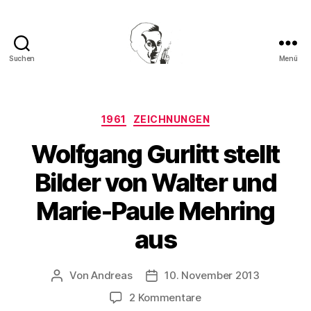
Suchen
Menü
Walter
Mehring
Kategorien
1961
ZEICHNUNGEN
Wolfgang Gurlitt stellt
Bilder von Walter und
Marie-Paule Mehring
aus
Von
Andreas
10. November 2013
Beitragsautor
Beitragsdatum
zu
2 Kommentare