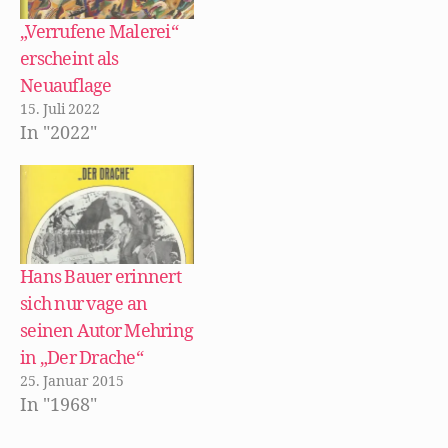
f
e
i
f
ö
r
„Verrufene Malerei“
n
f
d
e
f
i
erscheint als
t
n
n
)
e
n
Neuauflage
t
e
)
u
15. Juli 2022
e
m
In "2022"
F
e
n
s
t
e
r
g
e
ö
f
Hans Bauer erinnert
f
n
sich nur vage an
e
t
seinen Autor Mehring
)
in „Der Drache“
25. Januar 2015
In "1968"