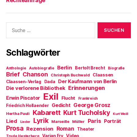
Rechteanfrage
Suche
nach:
Schlagwörter
Berlin
Bertolt Brecht
Anthologie
Autobiografie
Biografie
Brief
Chanson
Claassen
Christoph Buchwald
Der Kaufmann von Berlin
Claassen-Verlag
Dada
Erinnerungen
Die verlorene Bibliothek
Exil
Erwin Piscator
Flucht
Frankreich
George Grosz
Gedicht
Friedrich Hollaender
Kabarett
Kurt Tucholsky
Hertha Pauli
Kurt Weill
Lyrik
Paris
Lied
Porträt
Marseille
Müller
Lieder
Prosa
Roman
Rezension
Theater
Video
Varian Fry
Trude Hesterberg