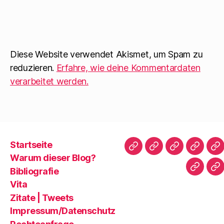
Diese Website verwendet Akismet, um Spam zu
reduzieren.
Erfahre, wie deine Kommentardaten
verarbeitet werden.
Startseite
Startseite
Warum
Bibliografie
Vita
Zi
Warum dieser Blog?
dieser
|
Bibliografie
Impres
Re
Blog?
T
Vita
Zitate | Tweets
Impressum/Datenschutz