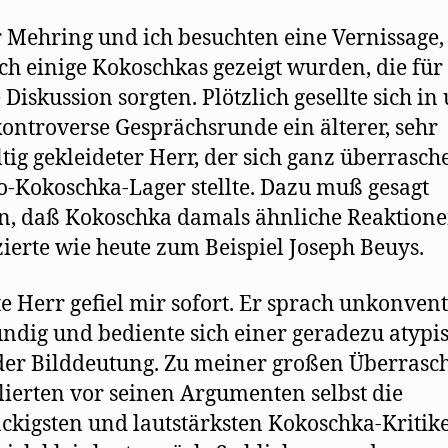
 Mehring und ich besuchten eine Vernissage,
ch einige Kokoschkas gezeigt wurden, die für
e Diskussion sorgten. Plötzlich gesellte sich in
kontroverse Gesprächsrunde ein älterer, sehr
ltig gekleideter Herr, der sich ganz überrasch
o-Kokoschka-Lager stellte. Dazu muß gesagt
, daß Kokoschka damals ähnliche Reaktion
ierte wie heute zum Beispiel Joseph Beuys.
te Herr geﬁel mir sofort. Er sprach unkonvent
ndig und bediente sich einer geradezu atypi
er Bilddeutung. Zu meiner großen Überrasc
lierten vor seinen Argumenten selbst die
ckigsten und lautstärksten Kokoschka-Kritik