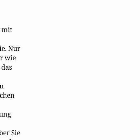
 mit
ie. Nur
r wie
 das
em
lchen
lung
ber Sie