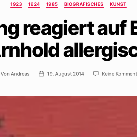
Kategorien
1923
1924
1985
BIOGRAFISCHES
KUNST
g reagiert auf
rnhold allergis
Von
Andreas
19. August 2014
Keine Komment
itragsautor
Beitragsdatum