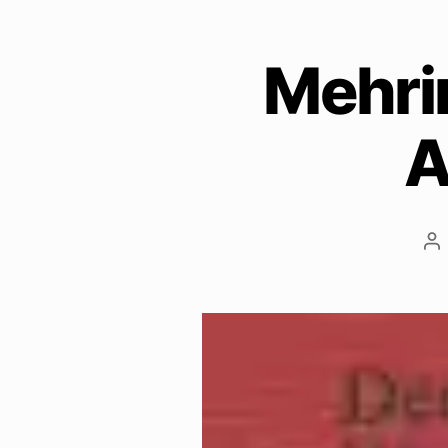
Mehrin
A
Be