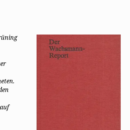
rüning
er
eten.
den
auf