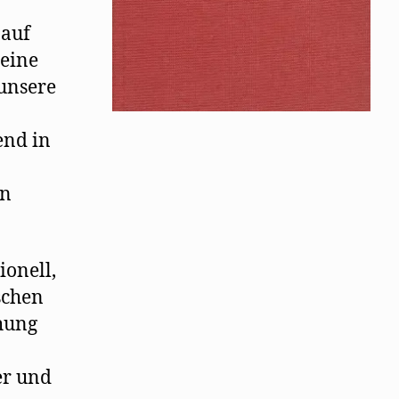
 auf
 eine
 unsere
end in
en
ionell,
schen
hung
er und