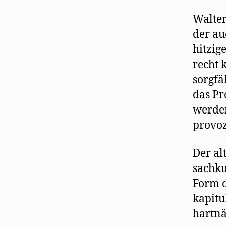
Walter
der au
hitzig
recht 
sorgfä
das Pr
werden
provoz
Der al
sachku
Form d
kapitu
hartnä