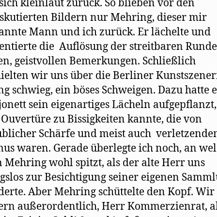
sich kleinlaut zurück. So blieben vor den
skutierten Bildern nur Mehring, dieser mir
nnte Mann und ich zurück. Er lächelte und
tierte die Auflösung der streitbaren Runde
en, geistvollen Bemerkungen. Schließlich
ielten wir uns über die Berliner Kunstszener
g schwieg, ein böses Schweigen. Dazu hatte e
jonett sein eigenartiges Lächeln aufgepﬂanzt,
s Ouvertüre zu Bissigkeiten kannte, die von
blicher Schärfe und meist auch verletzend
us waren. Gerade überlegte ich noch, an we
n Mehring wohl spitzt, als der alte Herr uns
slos zur Besichtigung seiner eigenen Samm
derte. Aber Mehring schüttelte den Kopf. Wir
rn außerordentlich, Herr Kommerzienrat, a