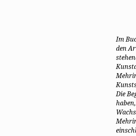
Im Buc
den Ar
stehen
Kunst
Mehrin
Kunst
Die Be
haben,
Wachsm
Mehrin
einsch