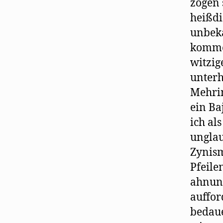
zogen 
heißdi
unbeka
kommen
witzig
unterh
Mehrin
ein Ba
ich al
unglau
Zynism
Pfeile
ahnung
auffor
bedaue