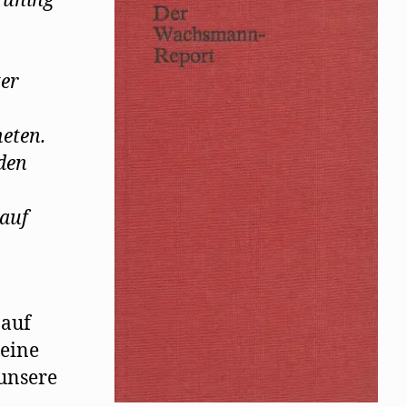
rüning
er
eten.
den
auf
 auf
 eine
 unsere