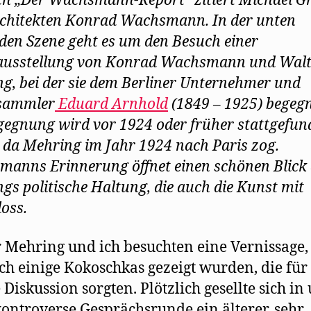
h „Der Wachsmann-Report“ zitiert Michael G
chitekten Konrad Wachsmann. In der unten
den Szene geht es um den Besuch einer
ausstellung von Konrad Wachsmann und Walt
g, bei der sie dem Berliner Unternehmer und
sammler
Eduard Arnhold
(1849 – 1925) begegn
gegnung wird vor 1924 oder früher stattgefun
 da Mehring im Jahr 1924 nach Paris zog.
anns Erinnerung öffnet einen schönen Blick 
gs politische Haltung, die auch die Kunst mit
loss.
 Mehring und ich besuchten eine Vernissage,
ch einige Kokoschkas gezeigt wurden, die für
e Diskussion sorgten. Plötzlich gesellte sich in
kontroverse Gesprächsrunde ein älterer, sehr