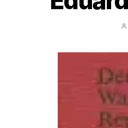
Eduard
B