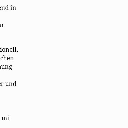
end in
en
ionell,
schen
hung
er und
 mit