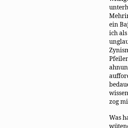
unterh
Mehrin
ein Ba
ich al
unglau
Zynism
Pfeile
ahnung
auffor
bedaue
wissen
zog mi
Was ha
wütend