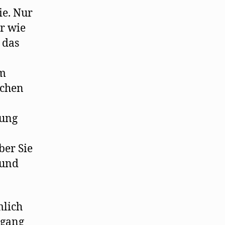
ie. Nur
r wie
 das
em
lchen
lung
ber Sie
 und
mlich
sgang