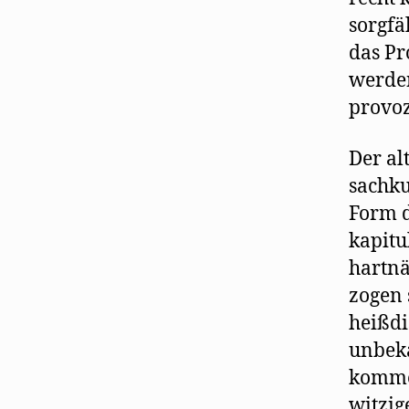
sorgfä
das Pr
werden
provoz
Der al
sachku
Form d
kapitu
hartnä
zogen 
heißdi
unbeka
kommen
witzig