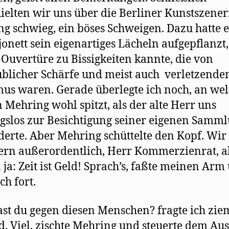
ielten wir uns über die Berliner Kunstszener
g schwieg, ein böses Schweigen. Dazu hatte e
jonett sein eigenartiges Lächeln aufgepﬂanzt,
s Ouvertüre zu Bissigkeiten kannte, die von
blicher Schärfe und meist auch verletzend
us waren. Gerade überlegte ich noch, an we
n Mehring wohl spitzt, als der alte Herr uns
slos zur Besichtigung seiner eigenen Samm
derte. Aber Mehring schüttelte den Kopf. Wir
rn außerordentlich, Herr Kommerzienrat, a
 ja: Zeit ist Geld! Sprach’s, faßte meinen Arm
ch fort.
st du gegen diesen Menschen? fragte ich zie
. Viel, zischte Mehring und steuerte dem Au