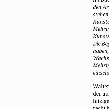
Im Buc
den Ar
stehen
Kunst
Mehrin
Kunst
Die Be
haben,
Wachsm
Mehrin
einsch
Walter
der au
hitzig
recht 