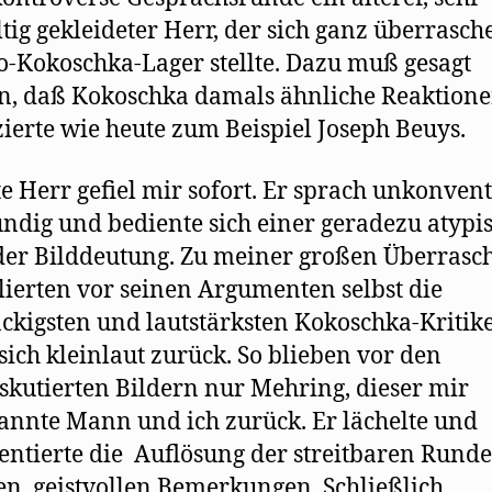
ltig gekleideter Herr, der sich ganz überrasch
o-Kokoschka-Lager stellte. Dazu muß gesagt
, daß Kokoschka damals ähnliche Reaktion
ierte wie heute zum Beispiel Joseph Beuys.
te Herr geﬁel mir sofort. Er sprach unkonvent
ndig und bediente sich einer geradezu atypi
er Bilddeutung. Zu meiner großen Überrasc
lierten vor seinen Argumenten selbst die
ckigsten und lautstärksten Kokoschka-Kritik
sich kleinlaut zurück. So blieben vor den
skutierten Bildern nur Mehring, dieser mir
nnte Mann und ich zurück. Er lächelte und
tierte die Auflösung der streitbaren Runde
en, geistvollen Bemerkungen. Schließlich