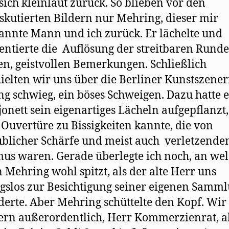
sich kleinlaut zurück. So blieben vor den
skutierten Bildern nur Mehring, dieser mir
nnte Mann und ich zurück. Er lächelte und
tierte die Auflösung der streitbaren Runde
en, geistvollen Bemerkungen. Schließlich
ielten wir uns über die Berliner Kunstszener
g schwieg, ein böses Schweigen. Dazu hatte e
jonett sein eigenartiges Lächeln aufgepﬂanzt,
s Ouvertüre zu Bissigkeiten kannte, die von
blicher Schärfe und meist auch verletzend
us waren. Gerade überlegte ich noch, an we
n Mehring wohl spitzt, als der alte Herr uns
slos zur Besichtigung seiner eigenen Samm
derte. Aber Mehring schüttelte den Kopf. Wir
rn außerordentlich, Herr Kommerzienrat, a