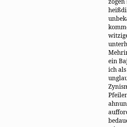
zogen 
heißdi
unbeka
kommen
witzig
unterh
Mehrin
ein Ba
ich al
unglau
Zynism
Pfeile
ahnung
auffor
bedaue