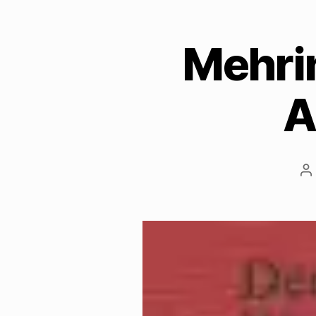
Mehrin
A
B