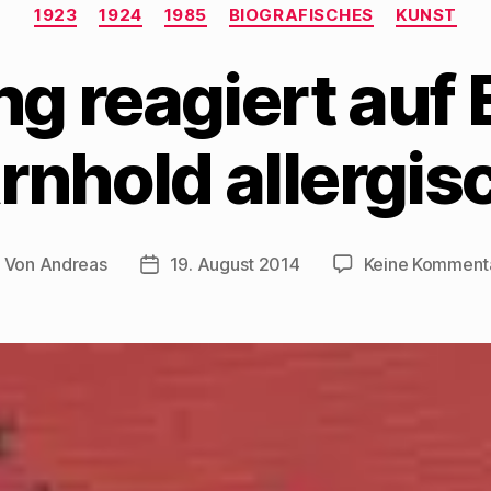
Kategorien
1923
1924
1985
BIOGRAFISCHES
KUNST
g reagiert auf
rnhold allergis
Von
Andreas
19. August 2014
Keine Komment
eitragsautor
Beitragsdatum