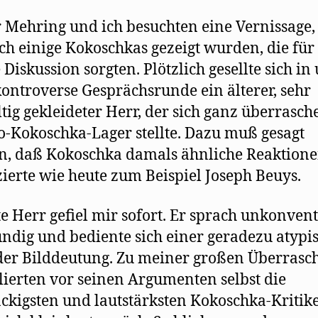
 Mehring und ich besuchten eine Vernissage,
ch einige Kokoschkas gezeigt wurden, die für
e Diskussion sorgten. Plötzlich gesellte sich in
kontroverse Gesprächsrunde ein älterer, sehr
ltig gekleideter Herr, der sich ganz überrasch
o-Kokoschka-Lager stellte. Dazu muß gesagt
, daß Kokoschka damals ähnliche Reaktion
ierte wie heute zum Beispiel Joseph Beuys.
te Herr geﬁel mir sofort. Er sprach unkonvent
ndig und bediente sich einer geradezu atypi
er Bilddeutung. Zu meiner großen Überrasc
lierten vor seinen Argumenten selbst die
ckigsten und lautstärksten Kokoschka-Kritik