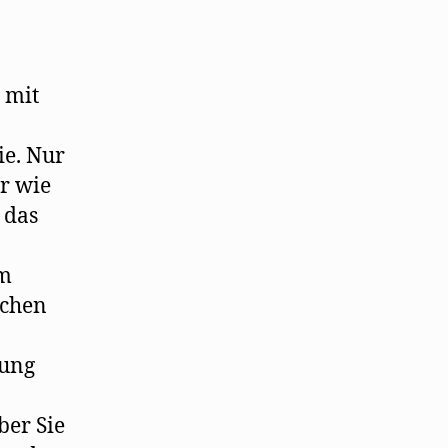
 mit
ie. Nur
r wie
 das
em
lchen
lung
ber Sie