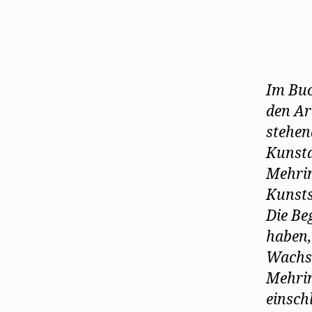
Im Buc
den Ar
stehen
Kunst
Mehrin
Kunst
Die Be
haben,
Wachsm
Mehrin
einsch