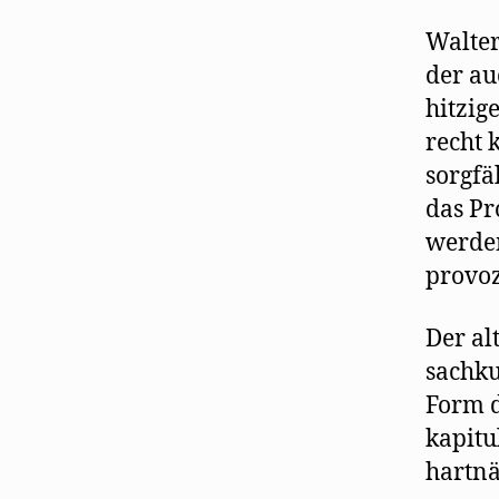
Walter
der au
hitzig
recht 
sorgfä
das Pr
werden
provoz
Der al
sachku
Form d
kapitu
hartnä