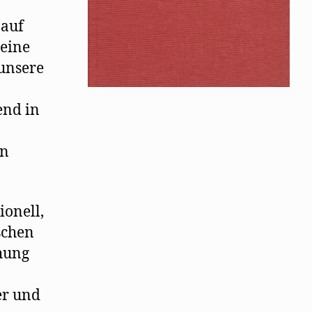
 auf
 eine
 unsere
end in
en
ionell,
schen
hung
er und