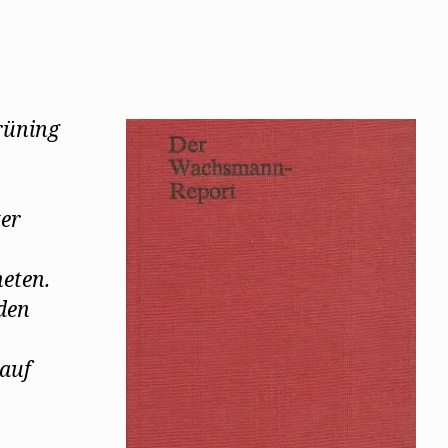
rüning
er
eten.
den
auf