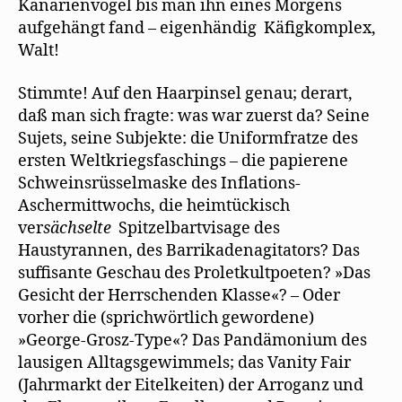
Kanarienvögel bis man ihn eines Morgens
aufgehängt fand – eigenhändig Käfigkomplex,
Walt!
Stimmte! Auf den Haarpinsel genau; derart,
daß man sich fragte: was war zuerst da? Seine
Sujets, seine Subjekte: die Uniformfratze des
ersten Weltkriegsfaschings – die papierene
Schweinsrüsselmaske des Inflations-
Aschermittwochs, die heimtückisch
ver
sächselte
Spitzelbartvisage des
Haustyrannen, des Barrikadenagitators? Das
suffisante Geschau des Proletkultpoeten? »Das
Gesicht der Herrschenden Klasse«? – Oder
vorher die (sprichwörtlich gewordene)
»George-Grosz-Type«? Das Pandämonium des
lausigen Alltagsgewimmels; das Vanity Fair
(Jahrmarkt der Eitelkeiten) der Arroganz und