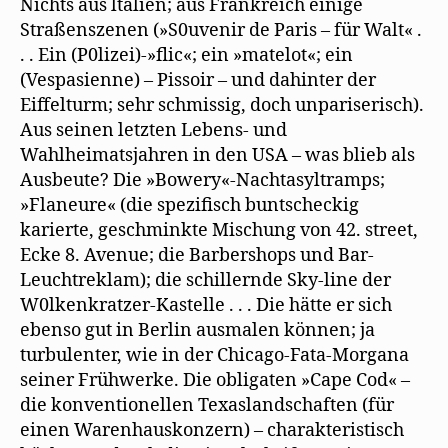
Nichts aus ltalien; aus Frankreich einige
Straßenszenen (»S0uvenir de Paris – für Walt« .
. . Ein (P0lizei)-»flic«; ein »matelot«; ein
(Vespasienne) – Pissoir – und dahinter der
Eiffelturm; sehr schmissig, doch unpariserisch).
Aus seinen letzten Lebens- und
Wahlheimatsjahren in den USA – was blieb als
Ausbeute? Die »Bowery«-Nachtasyltramps;
»Flaneure« (die spezifisch buntscheckig
karierte, geschminkte Mischung von 42. street,
Ecke 8. Avenue; die Barbershops und Bar-
Leuchtreklam); die schillernde Sky-line der
W0lkenkratzer-Kastelle . . . Die hätte er sich
ebenso gut in Berlin ausmalen können; ja
turbulenter, wie in der Chicago-Fata-Morgana
seiner Frühwerke. Die obligaten »Cape Cod« –
die konventionellen Texaslandschaften (für
einen Warenhauskonzern) – charakteristisch