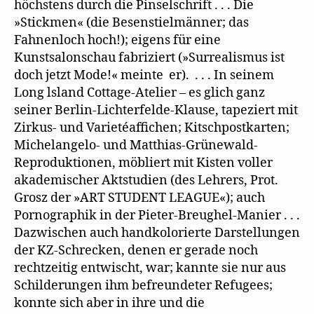
höchstens durch die Pinselschrift . . . Die
»Stickmen« (die Besenstielmänner; das
Fahnenloch hoch!); eigens für eine
Kunstsalonschau fabriziert (»Surrealismus ist
doch jetzt Mode!« meinte er). . . . In seinem
Long lsland Cottage-Atelier – es glich ganz
seiner Berlin-Lichterfelde-Klause, tapeziert mit
Zirkus- und Varietéaffichen; Kitschpostkarten;
Michelangelo- und Matthias-Grünewald-
Reproduktionen, möbliert mit Kisten voller
akademischer Aktstudien (des Lehrers, Prot.
Grosz der »ART STUDENT LEAGUE«); auch
Pornographik in der Pieter-Breughel-Manier . . .
Dazwischen auch handkolorierte Darstellungen
der KZ-Schrecken, denen er gerade noch
rechtzeitig entwischt, war; kannte sie nur aus
Schilderungen ihm befreundeter Refugees;
konnte sich aber in ihre und die