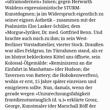
»ultramodernen« Ismen; gegen Herwarth
Waldens expressionistische STURM-
Kunstdogmen; ja im Widerspruch eigentlich zu
seiner eignen Ästhetik – zusammen mit der
Psalmistin Else Lasker-Schüler, dem
»Morgue«lyriker, Dr. med. Gottfried Benn. Und
brachte auch mich zu ihm; in sein West-
Berliner Vorstadtatelier, vierter Stock. Draußen
war alles Feldgrau. Im Türrahmen stand, als er
im blutrot beklecksten Kittel uns öffnete, sein
Kolossal-Ölgemälde: »Reminiszenz an die
Einfahrt in Manhattan« (der Hudson; die
Tavernen von Battery; die Hobokenwerften),
wohin er erst, 15 Jahre später einreisen und
emigrieren sollte. Nun, damals, wenn der
gerade wegen »Unzurechnungsfahigkeit
frontdienstuntauglich (d. u.)« erklärte Grosz,
George, Kunstmaler (der Marschall Böff der