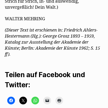
Strich für Strich, in- und auswendig,
unvergeßlich! Dein Walt.)
WALTER MEHRING
(Dieser Text ist erschienen in: Friedrich Ahlers-
Hestermann (Hg.): George Grosz 1893 – 1959,
Katalog zur Ausstellung der Akademie der
Künste; Berlin: Akademie der Künste 1962; S. 15
ff).
Teilen auf Facebook und
Twitter:
K
K
K
K
K
l
l
l
l
l
i
i
i
i
i