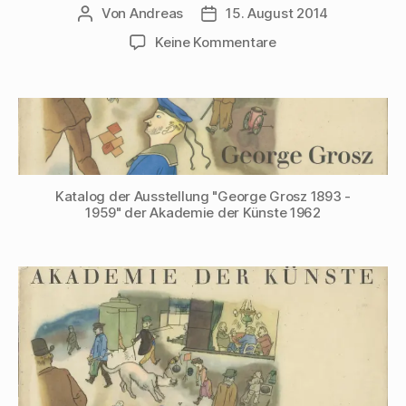
Von
Andreas
15. August 2014
Beitragsautor
Beitragsdatum
zu
Keine Kommentare
Walter
Mehring
würdigt
George
Grosz
für
die
Katalog der Ausstellung "George Grosz 1893 -
Akademie
1959" der Akademie der Künste 1962
der
Künste