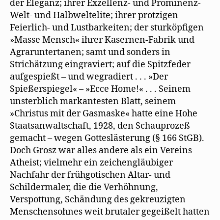
der Eleganz; ihrer Exzellenz- und Prominenz-
Welt- und Halbweltelite; ihrer protzigen
Feierlich- und Lustbarkeiten; der sturköpfigen
»Masse Mensch« ihrer Kasernen-Fabrik und
Agraruntertanen; samt und sonders in
Strichätzung eingraviert; auf die Spitzfeder
aufgespießt – und wegradiert . . . »Der
Spießerspiegel« – »Ecce Home!« . . . Seinem
unsterblich markantesten Blatt, seinem
»Christus mit der Gasmaske« hatte eine Hohe
Staatsanwaltschaft, 1928, den Schauprozeß
gemacht – wegen Gotteslästerung (§ 166 StGB).
Doch Grosz war alles andere als ein Vereins-
Atheist; vielmehr ein zeichengläubiger
Nachfahr der frühgotischen Altar- und
Schildermaler, die die Verhöhnung,
Verspottung, Schändung des gekreuzigten
Menschensohnes weit brutaler gegeißelt hatten