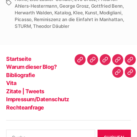
Schlagwörter
Ahlers-Hestermann
,
George Grosz
,
Gottfried Benn
,
Herwarth Walden
,
Katalog
,
Klee
,
Kunst
,
Modigliani
,
Picasso
,
Reminiszenz an die Einfahrt in Manhattan
,
STURM
,
Theodor Däubler
Startseite
Startseite
Warum
Bibliografie
Vita
Zit
Warum dieser Blog?
dieser
|
Bibliografie
Impres
Re
Blog?
Tw
Vita
Zitate | Tweets
Impressum/Datenschutz
Rechteanfrage
Suche