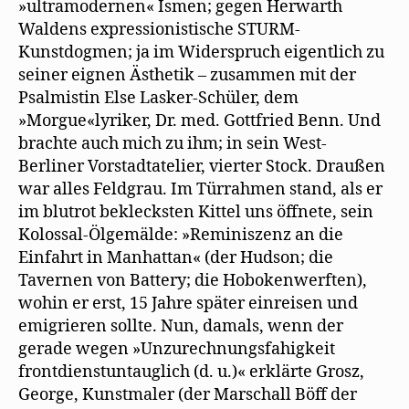
»ultramodernen« Ismen; gegen Herwarth
Waldens expressionistische STURM-
Kunstdogmen; ja im Widerspruch eigentlich zu
seiner eignen Ästhetik – zusammen mit der
Psalmistin Else Lasker-Schüler, dem
»Morgue«lyriker, Dr. med. Gottfried Benn. Und
brachte auch mich zu ihm; in sein West-
Berliner Vorstadtatelier, vierter Stock. Draußen
war alles Feldgrau. Im Türrahmen stand, als er
im blutrot beklecksten Kittel uns öffnete, sein
Kolossal-Ölgemälde: »Reminiszenz an die
Einfahrt in Manhattan« (der Hudson; die
Tavernen von Battery; die Hobokenwerften),
wohin er erst, 15 Jahre später einreisen und
emigrieren sollte. Nun, damals, wenn der
gerade wegen »Unzurechnungsfahigkeit
frontdienstuntauglich (d. u.)« erklärte Grosz,
George, Kunstmaler (der Marschall Böff der