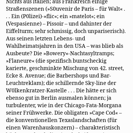
Nichts aus ltalien; aus Frankreich einige
Straßenszenen (»S0uvenir de Paris – für Walt« .
. . Ein (P0lizei)-»flic«; ein »matelot«; ein
(Vespasienne) – Pissoir – und dahinter der
Eiffelturm; sehr schmissig, doch unpariserisch).
Aus seinen letzten Lebens- und
Wahlheimatsjahren in den USA – was blieb als
Ausbeute? Die »Bowery«-Nachtasyltramps;
»Flaneure« (die spezifisch buntscheckig
karierte, geschminkte Mischung von 42. street,
Ecke 8. Avenue; die Barbershops und Bar-
Leuchtreklam); die schillernde Sky-line der
W0lkenkratzer-Kastelle . . . Die hätte er sich
ebenso gut in Berlin ausmalen können; ja
turbulenter, wie in der Chicago-Fata-Morgana
seiner Frühwerke. Die obligaten »Cape Cod« –
die konventionellen Texaslandschaften (für
einen Warenhauskonzern) – charakteristisch