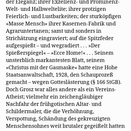
der Eleganz; ihrer Exzellenz- und Prominenz-
Welt- und Halbweltelite; ihrer protzigen
Feierlich- und Lustbarkeiten; der sturköpfigen
»Masse Mensch« ihrer Kasernen-Fabrik und
Agraruntertanen; samt und sonders in
Strichätzung eingraviert; auf die Spitzfeder
aufgespießt – und wegradiert . . . »Der
Spießerspiegel« – »Ecce Home!« . . . Seinem
unsterblich markantesten Blatt, seinem
»Christus mit der Gasmaske« hatte eine Hohe
Staatsanwaltschaft, 1928, den Schauprozeß
gemacht – wegen Gotteslästerung (§ 166 StGB).
Doch Grosz war alles andere als ein Vereins-
Atheist; vielmehr ein zeichengläubiger
Nachfahr der frühgotischen Altar- und
Schildermaler, die die Verhöhnung,
Verspottung, Schändung des gekreuzigten
Menschensohnes weit brutaler gegeißelt hatten