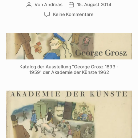
Von
Andreas
15. August 2014
Beitragsautor
Beitragsdatum
zu
Keine Kommentare
Walter
Mehring
würdigt
George
Grosz
für
die
Katalog der Ausstellung "George Grosz 1893 -
Akademie
1959" der Akademie der Künste 1962
der
Künste