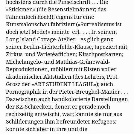
höchstens durch die Pinselschrift . . . Die
»Stickmen« (die Besenstielmänner; das
Fahnenloch hoch!); eigens für eine
Kunstsalonschau fabriziert (»Surrealismus ist
doch jetzt Mode!« meinte er). . . . In seinem
Long lsland Cottage-Atelier – es glich ganz
seiner Berlin-Lichterfelde-Klause, tapeziert mit
Zirkus- und Varietéaffichen; Kitschpostkarten;
Michelangelo- und Matthias-Grünewald-
Reproduktionen, möbliert mit Kisten voller
akademischer Aktstudien (des Lehrers, Prot.
Grosz der »ART STUDENT LEAGUE«); auch
Pornographik in der Pieter-Breughel-Manier . . .
Dazwischen auch handkolorierte Darstellungen
der KZ-Schrecken, denen er gerade noch
rechtzeitig entwischt, war; kannte sie nur aus
Schilderungen ihm befreundeter Refugees;
konnte sich aber in ihre und die