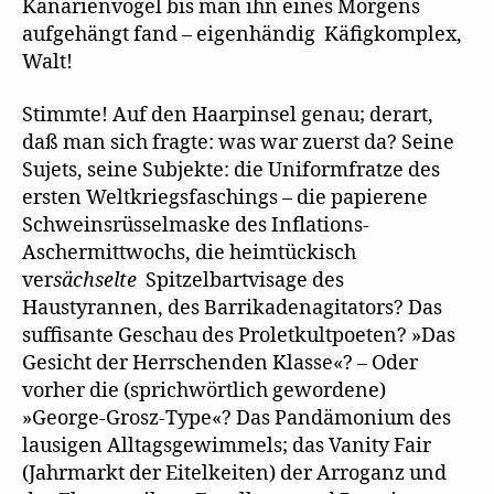
Kanarienvögel bis man ihn eines Morgens
aufgehängt fand – eigenhändig Käfigkomplex,
Walt!
Stimmte! Auf den Haarpinsel genau; derart,
daß man sich fragte: was war zuerst da? Seine
Sujets, seine Subjekte: die Uniformfratze des
ersten Weltkriegsfaschings – die papierene
Schweinsrüsselmaske des Inflations-
Aschermittwochs, die heimtückisch
ver
sächselte
Spitzelbartvisage des
Haustyrannen, des Barrikadenagitators? Das
suffisante Geschau des Proletkultpoeten? »Das
Gesicht der Herrschenden Klasse«? – Oder
vorher die (sprichwörtlich gewordene)
»George-Grosz-Type«? Das Pandämonium des
lausigen Alltagsgewimmels; das Vanity Fair
(Jahrmarkt der Eitelkeiten) der Arroganz und