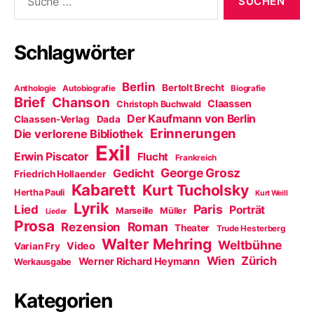
nach:
Schlagwörter
Berlin
Bertolt Brecht
Anthologie
Autobiografie
Biografie
Brief
Chanson
Claassen
Christoph Buchwald
Der Kaufmann von Berlin
Claassen-Verlag
Dada
Erinnerungen
Die verlorene Bibliothek
Exil
Erwin Piscator
Flucht
Frankreich
George Grosz
Gedicht
Friedrich Hollaender
Kabarett
Kurt Tucholsky
Hertha Pauli
Kurt Weill
Lyrik
Paris
Lied
Porträt
Marseille
Müller
Lieder
Prosa
Roman
Rezension
Theater
Trude Hesterberg
Walter Mehring
Weltbühne
Video
Varian Fry
Wien
Zürich
Werner Richard Heymann
Werkausgabe
Kategorien