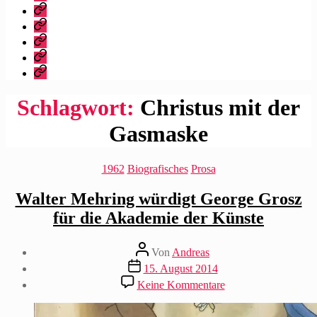
dieser
Bibliografie
Blog?
Vita
Zitate
|
Impressum/Datenschutz
Tweets
Rechteanfrage
Schlagwort:
Christus mit der
Gasmaske
Kategorien
1962
Biografisches
Prosa
Walter Mehring würdigt George Grosz
für die Akademie der Künste
Beitragsautor
Von
Andreas
Beitragsdatum
15. August 2014
zu
Keine Kommentare
Walter
Mehring