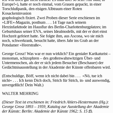
Europe!«), hatte er noch einmal, vom Grauen gepackt, in einer
Torschlußpanik, den eisigen Albtraum einer Roten
Kosackeninvasion
graphologisch fixiert. Zwei Proben dieser Serie erschienen im
»LIFE«-Magazin, posthum . . . 14 Tage nach seinem
Herzinfarkttode im Hausﬂur des Berlin-Charlottenburgplatzes; im
Geburtshaus seiner EVA, seines Idealmodells, mit der er dort einst
Hochzeit gefeiert hatte. Sie folgte ihm, aus Ascona, wo sie mich
noch, schwerkrank, besucht hatte, übers Jahr ins Grab an der
Potsdamer »Heerstraße«.
George Grosz! Was war er nun wirklich? Ein genialer Karikaturist –
monoman, schizophren – des großenwahnwitzigen Über- und
Untermenschen, als der er sich jedem Besucher (Beschauer) der
Gedächtnisausstellung in der Akademie der Künste offenbaren wird.
(Entschuldige, Böff, wenn ich nicht dabei bin . . . »Nö, tue ich
nicht« . . . Ich kenn Dich doch, Strich für Strich, in- und auswendig,
unvergeßlich! Dein Walt.)
WALTER MEHRING
(Dieser Text ist erschienen in: Friedrich Ahlers-Hestermann (Hg.):
George Grosz 1893 – 1959, Katalog zur Ausstellung der Akademie
der Künste; Berlin: Akademie der Künste 1962; S. 15 ff).