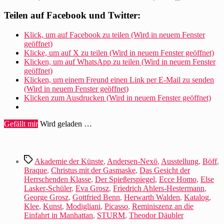
Teilen auf Facebook und Twitter:
Klick, um auf Facebook zu teilen (Wird in neuem Fenster
geöffnet)
Klicke, um auf X zu teilen (Wird in neuem Fenster geöffnet)
Klicken, um auf WhatsApp zu teilen (Wird in neuem Fenster
geöffnet)
Klicken, um einem Freund einen Link per E-Mail zu senden
(Wird in neuem Fenster geöffnet)
Klicken zum Ausdrucken (Wird in neuem Fenster geöffnet)
Gefällt mir
Wird geladen …
Schlagwörter
Akademie der Künste
,
Andersen-Nexö
,
Ausstellung
,
Böff
,
Braque
,
Christus mit der Gasmaske
,
Das Gesicht der
Herrschenden Klasse
,
Der Spießerspiegel
,
Ecce Homo
,
Else
Lasker-Schüler
,
Eva Grosz
,
Friedrich Ahlers-Hestermann
,
George Grosz
,
Gottfried Benn
,
Herwarth Walden
,
Katalog
,
Klee
,
Kunst
,
Modigliani
,
Picasso
,
Reminiszenz an die
Einfahrt in Manhattan
,
STURM
,
Theodor Däubler