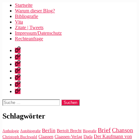
Startseite
Warum dieser Blog?
Bibliografie
Vita
Zitate | Tweets
Impressum/Datenschutz
Rechteanfrage
Startseite
Warum
dieser
Bibliografie
Blog?
Vita
Zitate
|
Impressum/Datenschutz
Tweets
Rechteanfrage
Suche
nach:
Schlagwörter
Brief
Chanson
Berlin
Bertolt Brecht
Anthologie
Autobiografie
Biografie
Der Kaufmann von
Claassen
Claassen-Verlag
Dada
Christoph Buchwald