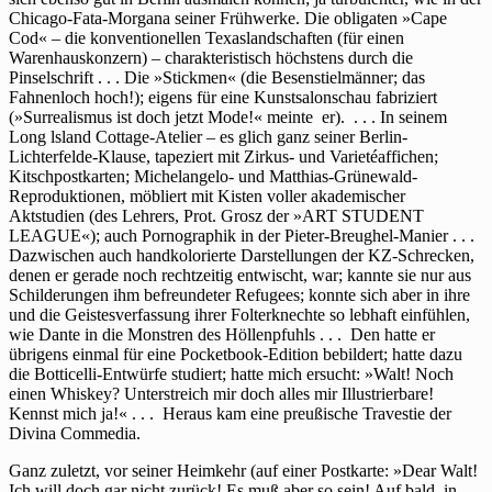
Chicago-Fata-Morgana seiner Frühwerke. Die obligaten »Cape
Cod« – die konventionellen Texaslandschaften (für einen
Warenhauskonzern) – charakteristisch höchstens durch die
Pinselschrift . . . Die »Stickmen« (die Besenstielmänner; das
Fahnenloch hoch!); eigens für eine Kunstsalonschau fabriziert
(»Surrealismus ist doch jetzt Mode!« meinte er). . . . In seinem
Long lsland Cottage-Atelier – es glich ganz seiner Berlin-
Lichterfelde-Klause, tapeziert mit Zirkus- und Varietéaffichen;
Kitschpostkarten; Michelangelo- und Matthias-Grünewald-
Reproduktionen, möbliert mit Kisten voller akademischer
Aktstudien (des Lehrers, Prot. Grosz der »ART STUDENT
LEAGUE«); auch Pornographik in der Pieter-Breughel-Manier . . .
Dazwischen auch handkolorierte Darstellungen der KZ-Schrecken,
denen er gerade noch rechtzeitig entwischt, war; kannte sie nur aus
Schilderungen ihm befreundeter Refugees; konnte sich aber in ihre
und die Geistesverfassung ihrer Folterknechte so lebhaft einfühlen,
wie Dante in die Monstren des Höllenpfuhls . . . Den hatte er
übrigens einmal für eine Pocketbook-Edition bebildert; hatte dazu
die Botticelli-Entwürfe studiert; hatte mich ersucht: »Walt! Noch
einen Whiskey? Unterstreich mir doch alles mir Illustrierbare!
Kennst mich ja!« . . . Heraus kam eine preußische Travestie der
Divina Commedia.
Ganz zuletzt, vor seiner Heimkehr (auf einer Postkarte: »Dear Walt!
Ich will doch gar nicht zurück! Es muß aber so sein! Auf bald, in