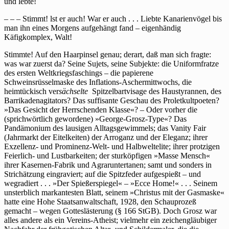
und lebte!
– – – Stimmt! lst er auch! War er auch . . . Liebte Kanarienvögel bis
man ihn eines Morgens aufgehängt fand – eigenhändig
Käfigkomplex, Walt!
Stimmte! Auf den Haarpinsel genau; derart, daß man sich fragte:
was war zuerst da? Seine Sujets, seine Subjekte: die Uniformfratze
des ersten Weltkriegsfaschings – die papierene
Schweinsrüsselmaske des Inflations-Aschermittwochs, die
heimtückisch ver
sächselte
Spitzelbartvisage des Haustyrannen, des
Barrikadenagitators? Das suffisante Geschau des Proletkultpoeten?
»Das Gesicht der Herrschenden Klasse«? – Oder vorher die
(sprichwörtlich gewordene) »George-Grosz-Type«? Das
Pandämonium des lausigen Alltagsgewimmels; das Vanity Fair
(Jahrmarkt der Eitelkeiten) der Arroganz und der Eleganz; ihrer
Exzellenz- und Prominenz-Welt- und Halbweltelite; ihrer protzigen
Feierlich- und Lustbarkeiten; der sturköpfigen »Masse Mensch«
ihrer Kasernen-Fabrik und Agraruntertanen; samt und sonders in
Strichätzung eingraviert; auf die Spitzfeder aufgespießt – und
wegradiert . . . »Der Spießerspiegel« – »Ecce Home!« . . . Seinem
unsterblich markantesten Blatt, seinem »Christus mit der Gasmaske«
hatte eine Hohe Staatsanwaltschaft, 1928, den Schauprozeß
gemacht – wegen Gotteslästerung (§ 166 StGB). Doch Grosz war
alles andere als ein Vereins-Atheist; vielmehr ein zeichengläubiger