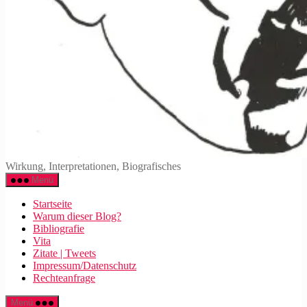
Walter
Wirkung, Interpretationen, Biografisches
Mehring
Menü
Startseite
Warum dieser Blog?
Bibliografie
Vita
Zitate | Tweets
Impressum/Datenschutz
Rechteanfrage
Menü