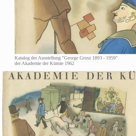
würdigt
George
Grosz
für
die
Akademie
der
Künste
Katalog der Ausstellung "George Grosz 1893 - 1959"
der Akademie der Künste 1962