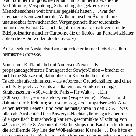
Nachfahr der frühgotischen Altar- und Schildermaler, die die
Verhöhnung, Verspottung, Schändung des gekreuzigten
Menschensohnes weit brutaler gegeißelt hatten . . . war der
streitbarste Kennzeichner der Wilhelminischen Ära und ihrer
unausrottbar fortwuchernden Vergangenheit; ihrer teutonisch-
hunnischen Fauna. Gar nicht lag ihm der marxistisch verschönte
Edelproletarier mancher Cartoons, die er, lieblos, an Parteiwitzblätter
ablieferte (»Die wollen doch das so!«).
Auf all seinen Auslandsreisen entdeckte er immer bloß diese ihm
heimische Groteske.
Von seiner Rußlandlahrt mit Andersen-Nexö – als
propagandagefütterter Ehrengast der Sowjet-Union – brachte er
nicht eine Skizze mit; dafür aber ein Konvolut boshafter
Tagebuchaufzeichnungen – als geborener Greuelerzähler, und einst
auch Satyrpoet . . . Nichts aus ltalien; aus Frankreich einige
Straßenszenen (»S0uvenir de Paris – für Walt« . . . Ein
(P0lizei)-»flic«; ein »matelot«; ein (Vespasienne) – Pissoir – und
dahinter der Eiffelturm; sehr schmissig, doch unpariserisch). Aus
seinen letzten Lebens- und Wahlheimatsjahren in den USA – was
blieb als Ausbeute? Die »Bowery«-Nachtasyltramps; »Flaneure«
(die spezifisch buntscheckig karierte, geschminkte Mischung von
42. street, Ecke 8. Avenue; die Barbershops und Bar-Leuchtreklam);
die schillernde Sky-line der W0lkenkratzer-Kastelle . . . Die hätte er
sich ebenso gut in Berlin ausmalen können; ja turbulenter, wie in der