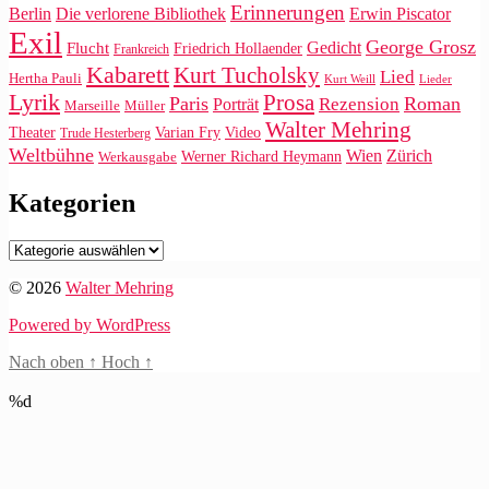
Erinnerungen
Die verlorene Bibliothek
Berlin
Erwin Piscator
Exil
George Grosz
Gedicht
Flucht
Friedrich Hollaender
Frankreich
Kabarett
Kurt Tucholsky
Lied
Hertha Pauli
Kurt Weill
Lieder
Lyrik
Prosa
Paris
Roman
Rezension
Porträt
Marseille
Müller
Walter Mehring
Video
Theater
Varian Fry
Trude Hesterberg
Weltbühne
Wien
Zürich
Werner Richard Heymann
Werkausgabe
Kategorien
Kategorien
© 2026
Walter Mehring
Powered by WordPress
Nach oben
↑
Hoch
↑
%d