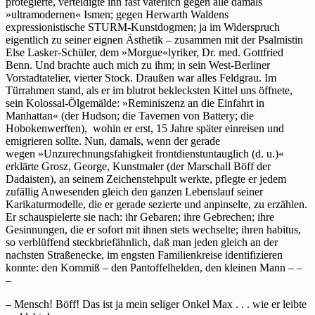
protegierte, verteidigte ihn fast väterlich gegen alle damals
»ultramodernen« Ismen; gegen Herwarth Waldens
expressionistische STURM-Kunstdogmen; ja im Widerspruch
eigentlich zu seiner eignen Ästhetik – zusammen mit der Psalmistin
Else Lasker-Schüler, dem »Morgue«lyriker, Dr. med. Gottfried
Benn. Und brachte auch mich zu ihm; in sein West-Berliner
Vorstadtatelier, vierter Stock. Draußen war alles Feldgrau. Im
Türrahmen stand, als er im blutrot beklecksten Kittel uns öffnete,
sein Kolossal-Ölgemälde: »Reminiszenz an die Einfahrt in
Manhattan« (der Hudson; die Tavernen von Battery; die
Hobokenwerften), wohin er erst, 15 Jahre später einreisen und
emigrieren sollte. Nun, damals, wenn der gerade
wegen »Unzurechnungsfahigkeit frontdienstuntauglich (d. u.)«
erklärte Grosz, George, Kunstmaler (der Marschall Böff der
Dadaisten), an seinem Zeichenstehpult werkte, pflegte er jedem
zufällig Anwesenden gleich den ganzen Lebenslauf seiner
Karikaturmodelle, die er gerade sezierte und anpinselte, zu erzählen.
Er schauspielerte sie nach: ihr Gebaren; ihre Gebrechen; ihre
Gesinnungen, die er sofort mit ihnen stets wechselte; ihren habitus,
so verblüffend steckbriefähnlich, daß man jeden gleich an der
nachsten Straßenecke, im engsten Familienkreise identifizieren
konnte: den Kommiß – den Pantoffelhelden, den kleinen Mann – –
–
– Mensch! Böff! Das ist ja mein seliger Onkel Max . . . wie er leibte