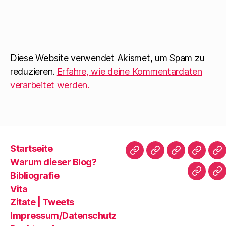
Diese Website verwendet Akismet, um Spam zu
reduzieren.
Erfahre, wie deine Kommentardaten
verarbeitet werden.
Startseite
Startseite
Warum
Bibliografie
Vita
Zi
Warum dieser Blog?
dieser
|
Bibliografie
Impres
Re
Blog?
T
Vita
Zitate | Tweets
Impressum/Datenschutz