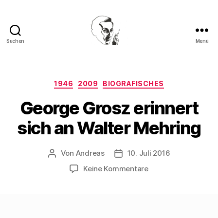
Suchen
Menü
Walter
Mehring
Kategorien
1946
2009
BIOGRAFISCHES
George Grosz erinnert
sich an Walter Mehring
Von
Andreas
10. Juli 2016
Beitragsautor
Beitragsdatum
zu
Keine Kommentare
George
Grosz
erinnert
sich