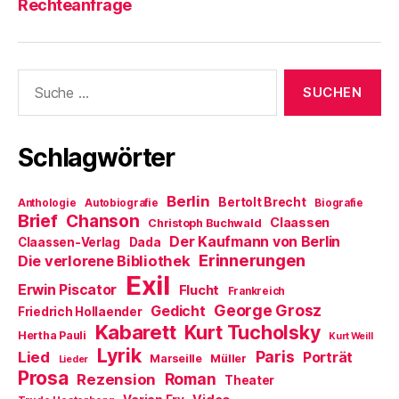
Rechteanfrage
Suche
nach:
Schlagwörter
Berlin
Bertolt Brecht
Anthologie
Autobiografie
Biografie
Brief
Chanson
Claassen
Christoph Buchwald
Der Kaufmann von Berlin
Claassen-Verlag
Dada
Erinnerungen
Die verlorene Bibliothek
Exil
Erwin Piscator
Flucht
Frankreich
George Grosz
Gedicht
Friedrich Hollaender
Kabarett
Kurt Tucholsky
Hertha Pauli
Kurt Weill
Lyrik
Paris
Lied
Porträt
Marseille
Müller
Lieder
Prosa
Roman
Rezension
Theater