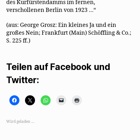
des Kurfürstendamms im fernen,
verschollenen Berlin von 1923 …“
(aus: George Grosz: Ein kleines Ja und ein
großes Nein; Frankfurt (Main) Schöffling & Co.;
S. 225 ff.)
Teilen auf Facebook und
Twitter:
K
K
K
K
K
l
l
l
l
l
i
i
i
i
i
c
c
c
c
c
k
k
k
k
k
,
e
e
e
e
Wird geladen …
u
,
n
n
n
m
u
,
,
z
a
m
u
u
u
u
a
m
m
m