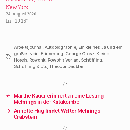
12. April 1918
New York
startete die »Neue
24. August 2020
In "1946"
Sezession« in der
Galerie Macht mit
einer…
Arbeitsjournal
,
Autobiographie
,
Ein kleines Ja und ein
großes Nein
,
Erinnerung
,
George Grosz
,
Kleine
Schlagwörter
Hotels
,
Rowohlt
,
Rowohlt Verlag
,
Schöffling
,
Schöffling & Co.
,
Theodor Däubler
←
Marthe Kauer erinnert an eine Lesung
Mehrings in der Katakombe
→
Annette Hug findet Walter Mehrings
Grabstein