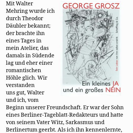
an
Mit Walter
Walter
Mehring wurde ich
Mehring
durch Theodor
Däubler bekannt;
der brachte ihn
eines Tages in
mein Atelier, das
damals in Südende
lag und eher einer
romantischen
Höhle glich. Wir
verstanden
uns gut, Walter
und ich, vom
Beginn unserer Freundschaft. Er war der Sohn
eines Berliner-Tageblatt-Redakteurs und hatte
von seinem Vater Witz, Sarkasmus und
Berlinertum geerbt. Als ich ihn kennenlernte,