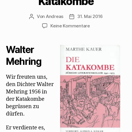
Katakombe
Von
Andreas
31. Mai 2016
Beitragsautor
Beitragsdatum
zu
Keine Kommentare
Marthe
Kauer
erinnert
Walter
an
eine
Mehring
Lesung
Mehrings
Wir freuten uns,
in
den Dichter Walter
der
Katakombe
Mehring 1956 in
der Katakombe
begrüssen zu
dürfen.
Er verdiente es,