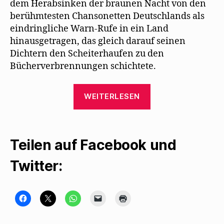
dem Herabsinken der braunen Nacht von den
berühmtesten Chansonetten Deutschlands als
eindringliche Warn-Rufe in ein Land
hinausgetragen, das gleich darauf seinen
Dichtern den Scheiterhaufen zu den
Bücherverbrennungen schichtete.
„Marthe
WEITERLESEN
Kauer
erinnert
an
Teilen auf Facebook und
eine
Lesung
Twitter:
Mehrings
in
der
K
K
K
K
K
l
l
l
l
l
i
i
i
i
i
Katakombe“
c
c
c
c
c
k
k
k
k
k