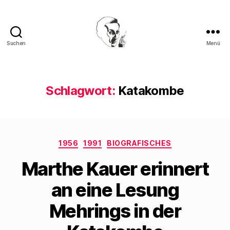
Suchen
Menü
Walter
Mehring
Schlagwort:
Katakombe
Kategorien
1956
1991
BIOGRAFISCHES
Marthe Kauer erinnert
an eine Lesung
Mehrings in der