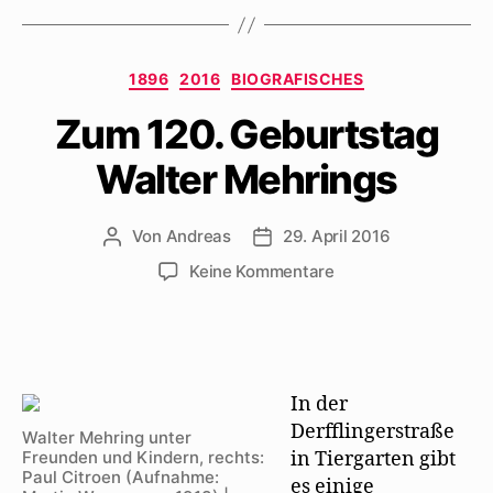
Kategorien
1896
2016
BIOGRAFISCHES
Zum 120. Geburtstag
Walter Mehrings
Von
Andreas
29. April 2016
Beitragsautor
Beitragsdatum
zu
Keine Kommentare
Zum
120.
Geburtstag
Walter
Mehrings
In der
Derfflingerstraße
Walter Mehring unter
Freunden und Kindern, rechts:
in Tiergarten gibt
Paul Citroen (Aufnahme:
es einige