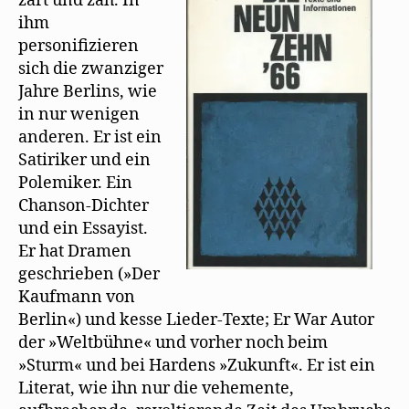
zart und zäh. In
Geburtstag
ihm
personiﬁzieren
sich die zwanziger
Jahre Berlins, wie
in nur wenigen
anderen. Er ist ein
Satiriker und ein
Polemiker. Ein
Chanson-Dichter
und ein Essayist.
Er hat Dramen
geschrieben (»Der
Kaufmann von
Berlin«) und kesse Lieder-Texte; Er War Autor
der »Weltbühne« und vorher noch beim
»Sturm« und bei Hardens »Zukunft«. Er ist ein
Literat, wie ihn nur die vehemente,