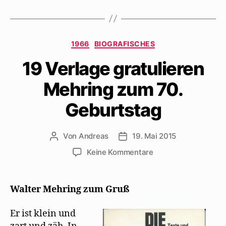
Kategorien
1966
BIOGRAFISCHES
19 Verlage gratulieren
Mehring zum 70.
Geburtstag
Von
Andreas
19. Mai 2015
Beitragsautor
Beitragsdatum
zu
Keine Kommentare
19
Verlage
gratulieren
Walter Mehring zum Gruß
Mehring
zum
Er ist klein und
70.