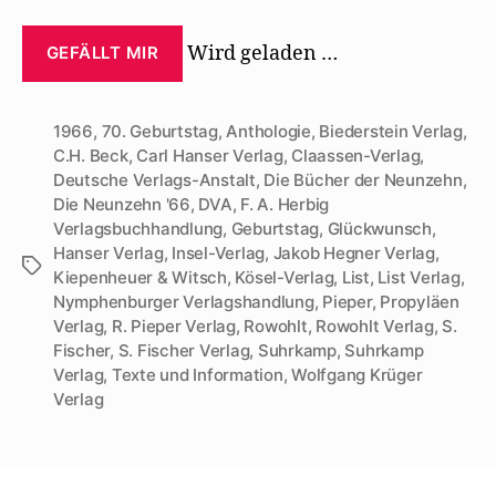
Wird geladen …
GEFÄLLT MIR
1966
,
70. Geburtstag
,
Anthologie
,
Biederstein Verlag
,
C.H. Beck
,
Carl Hanser Verlag
,
Claassen-Verlag
,
Deutsche Verlags-Anstalt
,
Die Bücher der Neunzehn
,
Die Neunzehn '66
,
DVA
,
F. A. Herbig
Verlagsbuchhandlung
,
Geburtstag
,
Glückwunsch
,
Hanser Verlag
,
Insel-Verlag
,
Jakob Hegner Verlag
,
Schlagwörter
Kiepenheuer & Witsch
,
Kösel-Verlag
,
List
,
List Verlag
,
Nymphenburger Verlagshandlung
,
Pieper
,
Propyläen
Verlag
,
R. Pieper Verlag
,
Rowohlt
,
Rowohlt Verlag
,
S.
Fischer
,
S. Fischer Verlag
,
Suhrkamp
,
Suhrkamp
Verlag
,
Texte und Information
,
Wolfgang Krüger
Verlag