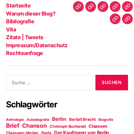
Startseite
Startseite
Warum
Bibliografie
Vita
Zit
Warum dieser Blog?
dieser
|
Bibliografie
Impres
Re
Blog?
Tw
Vita
Zitate | Tweets
Impressum/Datenschutz
Rechteanfrage
Suche
nach:
Schlagwörter
Berlin
Bertolt Brecht
Anthologie
Autobiografie
Biografie
Brief
Chanson
Claassen
Christoph Buchwald
Der Kaufmann von Berlin
Claassen-Verlag
Dada