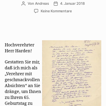
Von
Andreas
4. Januar 2018
Beitragsautor
Beitragsdatum
zu
Keine Kommentare
Walter
Mehring
gratuliert
Maximilian
Harden
zum
Hochverehrter
65.
Herr Harden!
Gestatten Sie mir,
daß ich mich als
„Verehrer mit
geschmackvollen
Absichten“ an Sie
dränge, um Ihnen
zu Ihrem 65.
Geburtstag zu