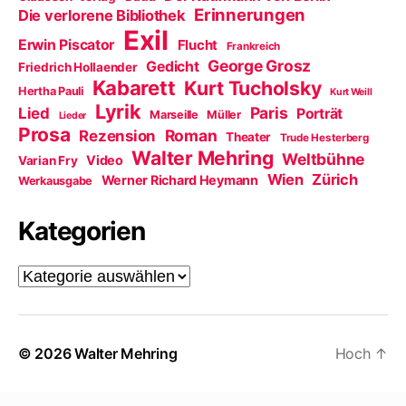
Erinnerungen
Die verlorene Bibliothek
Exil
Erwin Piscator
Flucht
Frankreich
George Grosz
Gedicht
Friedrich Hollaender
Kabarett
Kurt Tucholsky
Hertha Pauli
Kurt Weill
Lyrik
Paris
Lied
Porträt
Marseille
Müller
Lieder
Prosa
Roman
Rezension
Theater
Trude Hesterberg
Walter Mehring
Weltbühne
Video
Varian Fry
Wien
Zürich
Werner Richard Heymann
Werkausgabe
Kategorien
Kategorien
© 2026
Walter Mehring
Hoch
↑