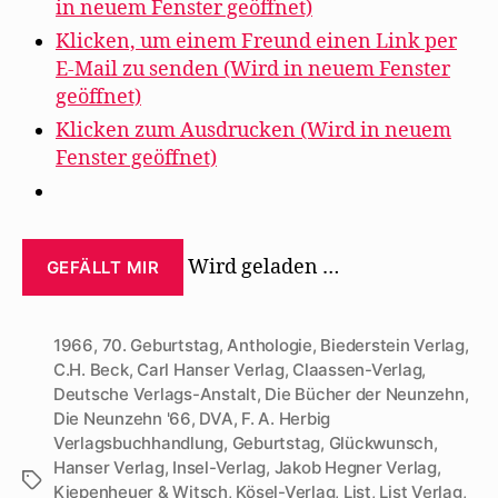
in neuem Fenster geöffnet)
Klicken, um einem Freund einen Link per
E-Mail zu senden (Wird in neuem Fenster
geöffnet)
Klicken zum Ausdrucken (Wird in neuem
Fenster geöffnet)
Wird geladen …
GEFÄLLT MIR
1966
,
70. Geburtstag
,
Anthologie
,
Biederstein Verlag
,
C.H. Beck
,
Carl Hanser Verlag
,
Claassen-Verlag
,
Deutsche Verlags-Anstalt
,
Die Bücher der Neunzehn
,
Die Neunzehn '66
,
DVA
,
F. A. Herbig
Verlagsbuchhandlung
,
Geburtstag
,
Glückwunsch
,
Hanser Verlag
,
Insel-Verlag
,
Jakob Hegner Verlag
,
Schlagwörter
Kiepenheuer & Witsch
,
Kösel-Verlag
,
List
,
List Verlag
,