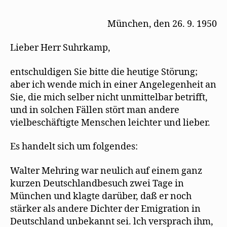
Kästner
schreibt
München, den 26. 9. 1950
für
Mehring
Lieber Herr Suhrkamp,
an
Suhrkamp
entschuldigen Sie bitte die heutige Störung;
aber ich wende mich in einer Angelegenheit an
Sie, die mich selber nicht unmittelbar betrifft,
und in solchen Fällen stört man andere
vielbeschäftigte Menschen leichter und lieber.
Es handelt sich um folgendes:
Walter Mehring war neulich auf einem ganz
kurzen Deutschlandbesuch zwei Tage in
München und klagte darüber, daß er noch
stärker als andere Dichter der Emigration in
Deutschland unbekannt sei. lch versprach ihm,