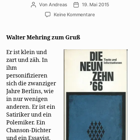
Von
Andreas
19. Mai 2015
Beitragsautor
Beitragsdatum
zu
Keine Kommentare
19
Verlage
gratulieren
Walter Mehring zum Gruß
Mehring
zum
Er ist klein und
70.
zart und zäh. In
Geburtstag
ihm
personiﬁzieren
sich die zwanziger
Jahre Berlins, wie
in nur wenigen
anderen. Er ist ein
Satiriker und ein
Polemiker. Ein
Chanson-Dichter
und ein Essayist.