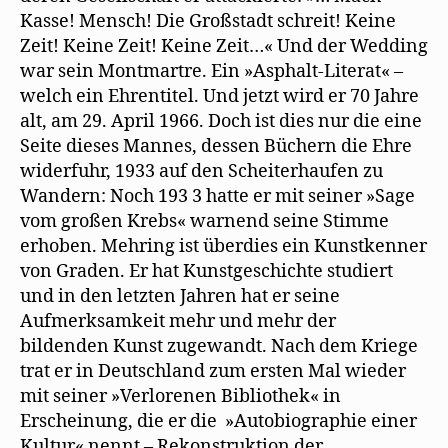
Kasse! Mensch! Die Großstadt schreit! Keine
Zeit! Keine Zeit! Keine Zeit…« Und der Wedding
war sein Montmartre. Ein »Asphalt-Literat« –
welch ein Ehrentitel. Und jetzt wird er 70 Jahre
alt, am 29. April 1966. Doch ist dies nur die eine
Seite dieses Mannes, dessen Büchern die Ehre
widerfuhr, 1933 auf den Scheiterhaufen zu
Wandern: Noch 193 3 hatte er mit seiner »Sage
vom großen Krebs« warnend seine Stimme
erhoben. Mehring ist überdies ein Kunstkenner
von Graden. Er hat Kunstgeschichte studiert
und in den letzten Jahren hat er seine
Aufmerksamkeit mehr und mehr der
bildenden Kunst zugewandt. Nach dem Kriege
trat er in Deutschland zum ersten Mal wieder
mit seiner »Verlorenen Bibliothek« in
Erscheinung, die er die »Autobiographie einer
Kultur« nennt – Rekonstruktion der