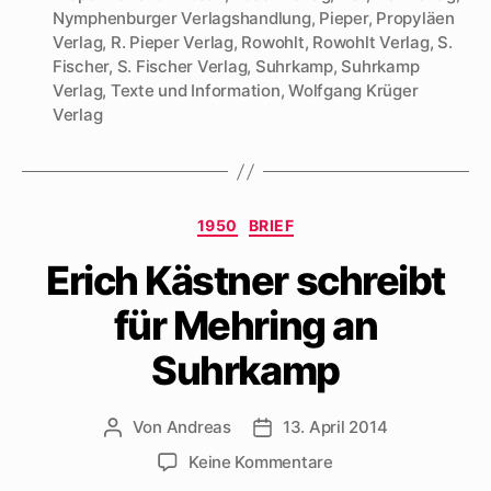
Nymphenburger Verlagshandlung
,
Pieper
,
Propyläen
Verlag
,
R. Pieper Verlag
,
Rowohlt
,
Rowohlt Verlag
,
S.
Fischer
,
S. Fischer Verlag
,
Suhrkamp
,
Suhrkamp
Verlag
,
Texte und Information
,
Wolfgang Krüger
Verlag
Kategorien
1950
BRIEF
Erich Kästner schreibt
für Mehring an
Suhrkamp
Von
Andreas
13. April 2014
Beitragsautor
Beitragsdatum
zu
Keine Kommentare
Erich