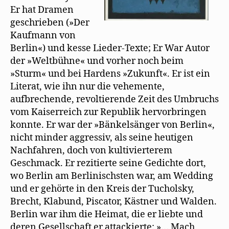
Er hat Dramen
geschrieben (»Der
Kaufmann von
Berlin«) und kesse Lieder-Texte; Er War Autor
der »Weltbühne« und vorher noch beim
»Sturm« und bei Hardens »Zukunft«. Er ist ein
Literat, wie ihn nur die vehemente,
aufbrechende, revoltierende Zeit des Umbruchs
vom Kaiserreich zur Republik hervorbringen
konnte. Er war der »Bänkelsänger von Berlin«,
nicht minder aggressiv, als seine heutigen
Nachfahren, doch von kultivierterem
Geschmack. Er rezitierte seine Gedichte dort,
wo Berlin am Berlinischsten war, am Wedding
und er gehörte in den Kreis der Tucholsky,
Brecht, Klabund, Piscator, Kästner und Walden.
Berlin war ihm die Heimat, die er liebte und
deren Gesellschaft er attackierte: »… Mach