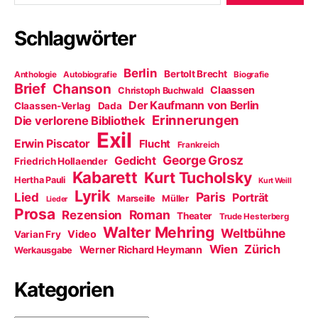
Schlagwörter
Berlin
Bertolt Brecht
Anthologie
Autobiografie
Biografie
Brief
Chanson
Claassen
Christoph Buchwald
Der Kaufmann von Berlin
Claassen-Verlag
Dada
Erinnerungen
Die verlorene Bibliothek
Exil
Erwin Piscator
Flucht
Frankreich
George Grosz
Gedicht
Friedrich Hollaender
Kabarett
Kurt Tucholsky
Hertha Pauli
Kurt Weill
Lyrik
Paris
Lied
Porträt
Marseille
Müller
Lieder
Prosa
Roman
Rezension
Theater
Trude Hesterberg
Walter Mehring
Weltbühne
Video
Varian Fry
Wien
Zürich
Werner Richard Heymann
Werkausgabe
Kategorien