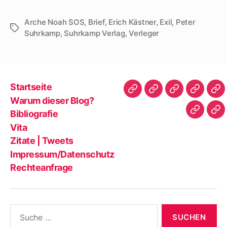
Arche Noah SOS
,
Brief
,
Erich Kästner
,
Exil
,
Peter
Schlagwörter
Suhrkamp
,
Suhrkamp Verlag
,
Verleger
Startseite
Startseite
Warum
Bibliografie
Vita
Zit
Warum dieser Blog?
dieser
|
Bibliografie
Impres
Re
Blog?
Tw
Vita
Zitate | Tweets
Impressum/Datenschutz
Rechteanfrage
Suche
nach: