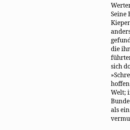
Werten
Seine 
Kiepen
anders
gefund
die ih
führte
sich d
»Schre
hoffen
Welt; 
Bundes
als ein
vermut