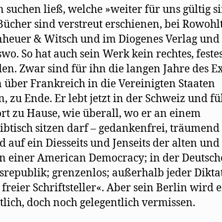
 suchen ließ, welche »weiter für uns gültig s
Bücher sind verstreut erschienen, bei Rowohlt
heuer & Witsch und im Diogenes Verlag und
wo. So hat auch sein Werk kein rechtes, feste
en. Zwar sind für ihn die langen Jahre des Ex
n über Frankreich in die Vereinigten Staaten
n, zu Ende. Er lebt jetzt in der Schweiz und fü
ort zu Hause, wie überall, wo er an einem
ibtisch sitzen darf – gedankenfrei, träumend
d auf ein Diesseits und Jenseits der alten un
in einer American Democracy; in der Deutsc
republik; grenzenlos; außerhalb jeder Dikta
 freier Schriftsteller«. Aber sein Berlin wird e
lich, doch noch gelegentlich vermissen.