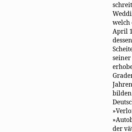
schrei
Weddin
welch 
April 
dessen
Scheit
seiner
erhobe
Graden
Jahren
bilden
Deutsc
»Verlo
»Autob
der vä