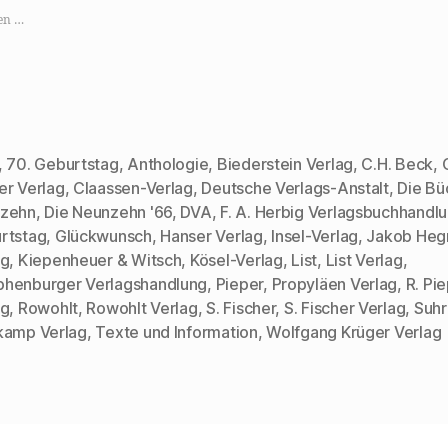
e
e
e
e
,
n
n
n
en …
u
,
,
z
m
u
u
u
a
m
m
m
u
a
e
A
f
u
i
u
X
f
n
s
z
W
e
d
u
h
m
r
t
a
F
u
e
t
r
c
,
70. Geburtstag
,
Anthologie
,
Biederstein Verlag
,
C.H. Beck
,
i
s
e
k
l
A
u
e
er Verlag
,
Claassen-Verlag
,
Deutsche Verlags-Anstalt
,
Die Bü
e
p
n
n
n
p
d
(
zehn
,
Die Neunzehn '66
,
DVA
,
F. A. Herbig Verlagsbuchhandl
(
z
e
W
W
u
i
i
rtstag
,
Glückwunsch
,
Hanser Verlag
,
Insel-Verlag
,
Jakob Heg
i
t
n
r
rter
r
e
e
d
ag
,
Kiepenheuer & Witsch
,
Kösel-Verlag
,
List
,
List Verlag
,
d
i
n
i
i
l
L
n
henburger Verlagshandlung
,
Pieper
,
Propyläen Verlag
,
R. Pi
n
e
i
n
n
n
n
e
ag
,
Rowohlt
,
Rowohlt Verlag
,
S. Fischer
,
S. Fischer Verlag
,
Suh
e
(
k
u
kamp Verlag
,
Texte und Information
,
Wolfgang Krüger Verlag
u
W
p
e
e
i
e
m
m
r
r
F
F
d
E
e
e
i
-
n
n
n
M
s
s
n
a
t
t
e
i
e
e
u
l
r