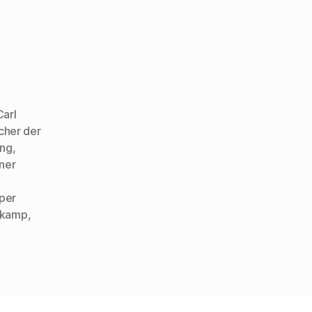
Carl
cher der
ung
,
ner
eper
rkamp
,