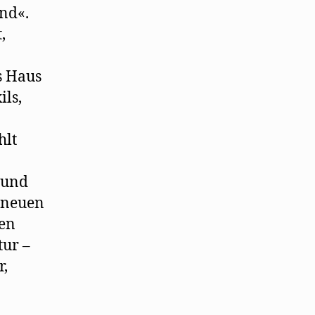
ind«.
,
s Haus
ils,
hlt
 und
d neuen
hen
tur –
r,