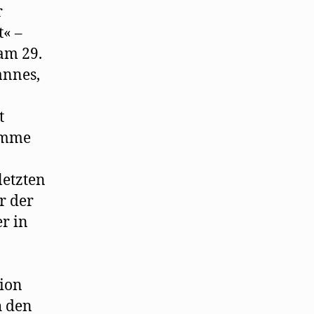
r
t« –
 am 29.
annes,
t
timme
n
letzten
r der
r in
tion
h den