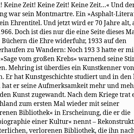
t! Keine Zeit! Keine Zeit! Keine Zeit…« Und de
g war sein Montmartre. Ein »Asphalt-Litera
ein Ehrentitel. Und jetzt wird er 70 Jahre alt,
1966. Doch ist dies nur die eine Seite dieses M
 Büchern die Ehre widerfuhr, 1933 auf den
erhaufen zu Wandern: Noch 193 3 hatte er mi
 »Sage vom großen Krebs« warnend seine S
n. Mehring ist überdies ein Kunstkenner vo
. Er hat Kunstgeschichte studiert und in den 
 hat er seine Aufmerksamkeit mehr und meh
den Kunst zugewandt. Nach dem Kriege trat e
hland zum ersten Mal wieder mit seiner
renen Bibliothek« in Erscheinung, die er die
iographie einer Kultur« nennt – Rekonstruk
terlichen, verlorenen Bibliothek, die ihn nac