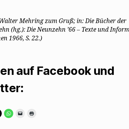
.: Walter Mehring zum Gruß; in: Die Bücher der
hn (hg.): Die Neunzehn ’66 – Texte und Inform
n 1966, S. 22.)
len auf Facebook und
tter:
K
K
K
K
l
l
l
l
i
i
i
i
c
c
c
c
k
k
k
k