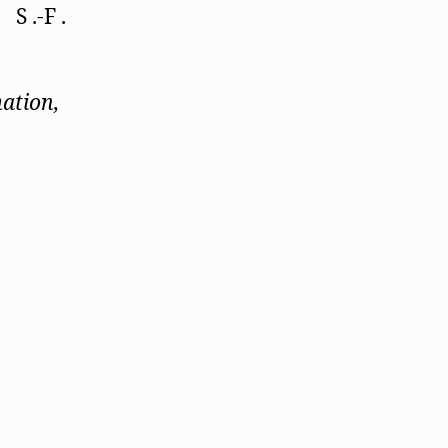
S .-F .
ation,