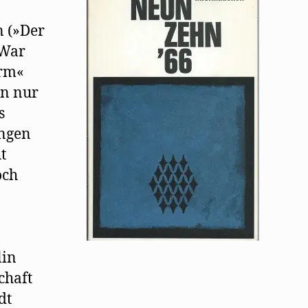
n (»Der
 War
urm«
hn nur
s
ingen
t
och
,
lin
chaft
dt