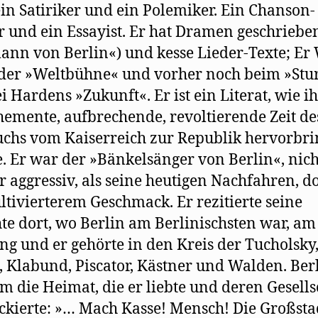
 ein Satiriker und ein Polemiker. Ein Chanson-
r und ein Essayist. Er hat Dramen geschriebe
nn von Berlin«) und kesse Lieder-Texte; Er
der »Weltbühne« und vorher noch beim »St
i Hardens »Zukunft«. Er ist ein Literat, wie i
hemente, aufbrechende, revoltierende Zeit de
hs vom Kaiserreich zur Republik hervorbr
. Er war der »Bänkelsänger von Berlin«, nich
 aggressiv, als seine heutigen Nachfahren, d
ltivierterem Geschmack. Er rezitierte seine
te dort, wo Berlin am Berlinischsten war, am
g und er gehörte in den Kreis der Tucholsky
, Klabund, Piscator, Kästner und Walden. Ber
m die Heimat, die er liebte und deren Gesells
ackierte: »… Mach Kasse! Mensch! Die Großsta