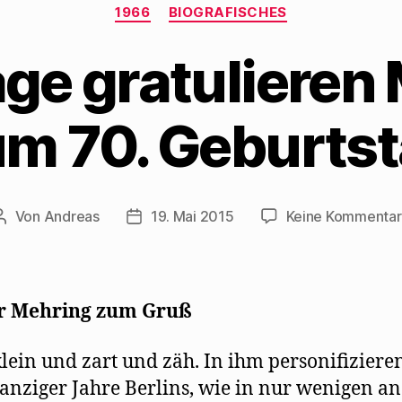
Kategorien
1966
BIOGRAFISCHES
age gratulieren
m 70. Geburts
Von
Andreas
19. Mai 2015
Keine Kommenta
Beitragsautor
Beitragsdatum
r Mehring zum Gruß
 klein und zart und zäh. In ihm personiﬁzieren
anziger Jahre Berlins, wie in nur wenigen a