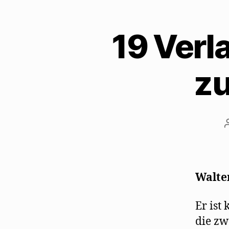
19 Verl
zu
Walte
Er ist
die zw