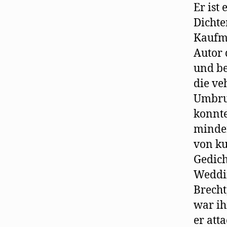
Er ist
Dichte
Kaufma
Autor 
und be
die ve
Umbruc
konnte
minder
von ku
Gedich
Weddin
Brecht
war ih
er att