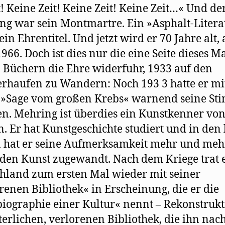
t! Keine Zeit! Keine Zeit! Keine Zeit…« Und de
g war sein Montmartre. Ein »Asphalt-Litera
ein Ehrentitel. Und jetzt wird er 70 Jahre alt,
1966. Doch ist dies nur die eine Seite dieses M
 Büchern die Ehre widerfuhr, 1933 auf den
erhaufen zu Wandern: Noch 193 3 hatte er mi
 »Sage vom großen Krebs« warnend seine S
n. Mehring ist überdies ein Kunstkenner vo
. Er hat Kunstgeschichte studiert und in den 
 hat er seine Aufmerksamkeit mehr und meh
den Kunst zugewandt. Nach dem Kriege trat e
hland zum ersten Mal wieder mit seiner
renen Bibliothek« in Erscheinung, die er die
iographie einer Kultur« nennt – Rekonstruk
terlichen, verlorenen Bibliothek, die ihn nac