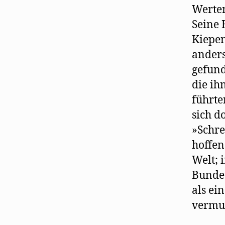
Werten
Seine 
Kiepen
anders
gefund
die ih
führte
sich d
»Schre
hoffen
Welt; 
Bundes
als ein
vermut