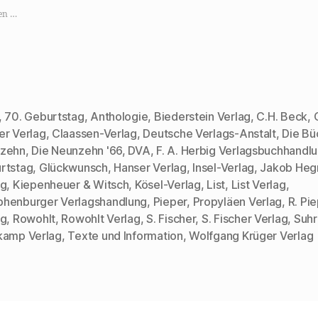
e
e
e
e
,
n
n
n
en …
u
,
,
z
m
u
u
u
a
m
m
m
u
a
e
A
f
u
i
u
X
f
n
s
z
W
e
d
u
h
m
r
t
a
F
u
e
t
r
c
,
70. Geburtstag
,
Anthologie
,
Biederstein Verlag
,
C.H. Beck
,
i
s
e
k
l
A
u
e
er Verlag
,
Claassen-Verlag
,
Deutsche Verlags-Anstalt
,
Die Bü
e
p
n
n
n
p
d
(
zehn
,
Die Neunzehn '66
,
DVA
,
F. A. Herbig Verlagsbuchhandl
(
z
e
W
W
u
i
i
rtstag
,
Glückwunsch
,
Hanser Verlag
,
Insel-Verlag
,
Jakob Heg
i
t
n
r
rter
r
e
e
d
ag
,
Kiepenheuer & Witsch
,
Kösel-Verlag
,
List
,
List Verlag
,
d
i
n
i
i
l
L
n
henburger Verlagshandlung
,
Pieper
,
Propyläen Verlag
,
R. Pi
n
e
i
n
n
n
n
e
ag
,
Rowohlt
,
Rowohlt Verlag
,
S. Fischer
,
S. Fischer Verlag
,
Suh
e
(
k
u
kamp Verlag
,
Texte und Information
,
Wolfgang Krüger Verlag
u
W
p
e
e
i
e
m
m
r
r
F
F
d
E
e
e
i
-
n
n
n
M
s
s
n
a
t
t
e
i
e
e
u
l
r