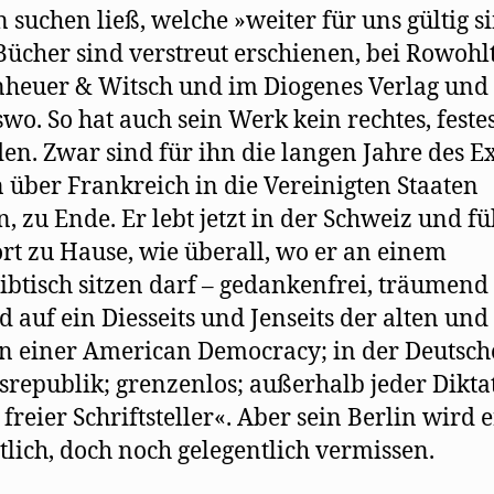
 suchen ließ, welche »weiter für uns gültig s
Bücher sind verstreut erschienen, bei Rowohlt
heuer & Witsch und im Diogenes Verlag und
wo. So hat auch sein Werk kein rechtes, feste
en. Zwar sind für ihn die langen Jahre des Ex
n über Frankreich in die Vereinigten Staaten
n, zu Ende. Er lebt jetzt in der Schweiz und fü
ort zu Hause, wie überall, wo er an einem
ibtisch sitzen darf – gedankenfrei, träumend
d auf ein Diesseits und Jenseits der alten un
in einer American Democracy; in der Deutsc
republik; grenzenlos; außerhalb jeder Dikta
 freier Schriftsteller«. Aber sein Berlin wird e
lich, doch noch gelegentlich vermissen.