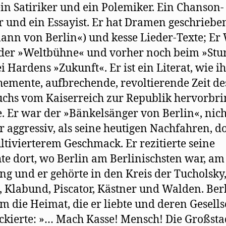
 ein Satiriker und ein Polemiker. Ein Chanson-
r und ein Essayist. Er hat Dramen geschriebe
nn von Berlin«) und kesse Lieder-Texte; Er
der »Weltbühne« und vorher noch beim »St
i Hardens »Zukunft«. Er ist ein Literat, wie i
hemente, aufbrechende, revoltierende Zeit de
hs vom Kaiserreich zur Republik hervorbr
. Er war der »Bänkelsänger von Berlin«, nich
 aggressiv, als seine heutigen Nachfahren, d
ltivierterem Geschmack. Er rezitierte seine
te dort, wo Berlin am Berlinischsten war, am
g und er gehörte in den Kreis der Tucholsky
, Klabund, Piscator, Kästner und Walden. Ber
m die Heimat, die er liebte und deren Gesells
ackierte: »… Mach Kasse! Mensch! Die Großsta