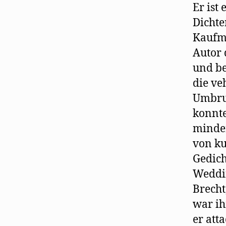
Er ist
Dichte
Kaufma
Autor 
und be
die ve
Umbruc
konnte
minder
von ku
Gedich
Weddin
Brecht
war ih
er att