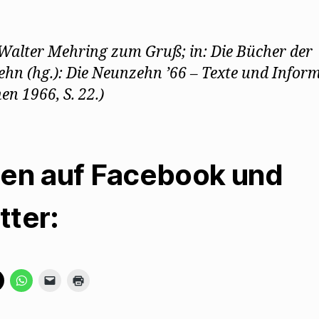
.: Walter Mehring zum Gruß; in: Die Bücher der
hn (hg.): Die Neunzehn ’66 – Texte und Inform
n 1966, S. 22.)
len auf Facebook und
tter:
K
K
K
K
l
l
l
l
i
i
i
i
c
c
c
c
k
k
k
k