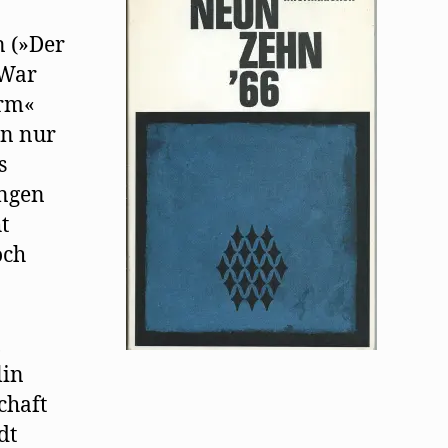
n (»Der
 War
urm«
hn nur
s
ingen
t
och
,
lin
chaft
dt