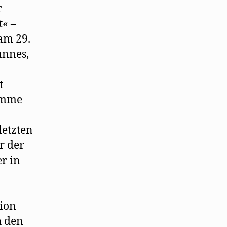
r
t« –
 am 29.
annes,
t
timme
n
letzten
r der
r in
tion
h den