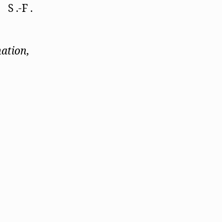
S .-F .
ation,