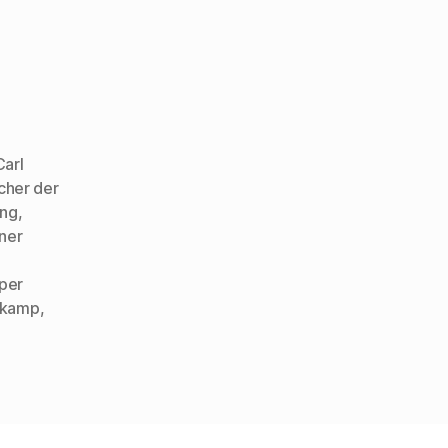
Carl
cher der
ung
,
ner
eper
rkamp
,