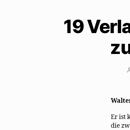
19 Verl
zu
Walte
Er ist
die zw