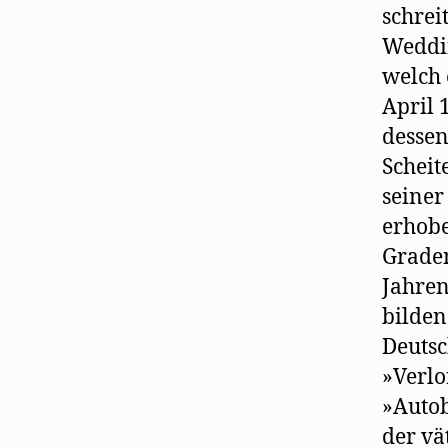
schrei
Weddin
welch 
April 
dessen
Scheit
seiner
erhobe
Graden
Jahren
bilden
Deutsc
»Verlo
»Autob
der vä