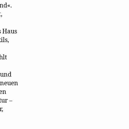
ind«.
,
s Haus
ils,
hlt
 und
d neuen
hen
tur –
r,