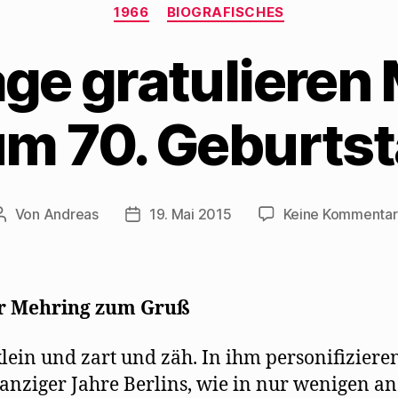
Kategorien
1966
BIOGRAFISCHES
age gratulieren
m 70. Geburts
Von
Andreas
19. Mai 2015
Keine Kommenta
Beitragsautor
Beitragsdatum
r Mehring zum Gruß
 klein und zart und zäh. In ihm personiﬁzieren
anziger Jahre Berlins, wie in nur wenigen a