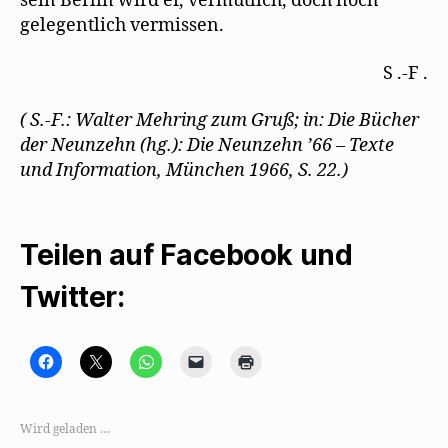
sein Berlin wird er, vermutlich, doch noch
gelegentlich vermissen.
S .-F .
( S.-F.: Walter Mehring zum Gruß; in: Die Bücher
der Neunzehn (hg.): Die Neunzehn ’66 – Texte
und Information, München 1966, S. 22.)
Teilen auf Facebook und
Twitter:
K
K
K
K
K
l
l
l
l
l
i
i
i
i
i
c
c
c
c
c
k
k
k
k
k
,
e
e
e
e
Wird geladen …
u
,
n
n
n