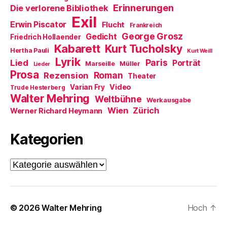
Erinnerungen
Die verlorene Bibliothek
Exil
Erwin Piscator
Flucht
Frankreich
George Grosz
Gedicht
Friedrich Hollaender
Kabarett
Kurt Tucholsky
Hertha Pauli
Kurt Weill
Lyrik
Paris
Lied
Porträt
Marseille
Müller
Lieder
Prosa
Roman
Rezension
Theater
Video
Varian Fry
Trude Hesterberg
Walter Mehring
Weltbühne
Werkausgabe
Wien
Zürich
Werner Richard Heymann
Kategorien
Kategorien
© 2026
Walter Mehring
Hoch
↑