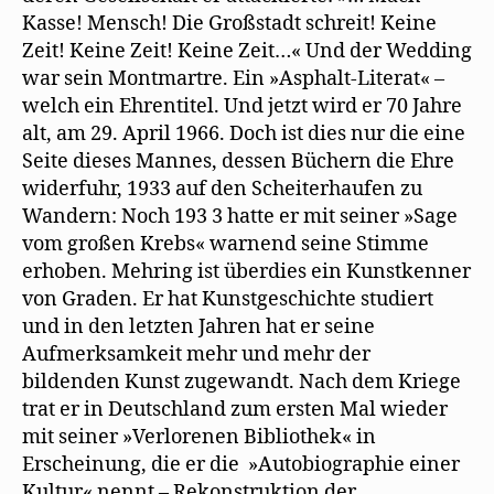
Kasse! Mensch! Die Großstadt schreit! Keine
Zeit! Keine Zeit! Keine Zeit…« Und der Wedding
war sein Montmartre. Ein »Asphalt-Literat« –
welch ein Ehrentitel. Und jetzt wird er 70 Jahre
alt, am 29. April 1966. Doch ist dies nur die eine
Seite dieses Mannes, dessen Büchern die Ehre
widerfuhr, 1933 auf den Scheiterhaufen zu
Wandern: Noch 193 3 hatte er mit seiner »Sage
vom großen Krebs« warnend seine Stimme
erhoben. Mehring ist überdies ein Kunstkenner
von Graden. Er hat Kunstgeschichte studiert
und in den letzten Jahren hat er seine
Aufmerksamkeit mehr und mehr der
bildenden Kunst zugewandt. Nach dem Kriege
trat er in Deutschland zum ersten Mal wieder
mit seiner »Verlorenen Bibliothek« in
Erscheinung, die er die »Autobiographie einer
Kultur« nennt – Rekonstruktion der