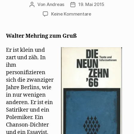
Von
Andreas
19. Mai 2015
Beitragsautor
Beitragsdatum
zu
Keine Kommentare
19
Verlage
gratulieren
Walter Mehring zum Gruß
Mehring
zum
Er ist klein und
70.
zart und zäh. In
Geburtstag
ihm
personiﬁzieren
sich die zwanziger
Jahre Berlins, wie
in nur wenigen
anderen. Er ist ein
Satiriker und ein
Polemiker. Ein
Chanson-Dichter
und ein Essayist.