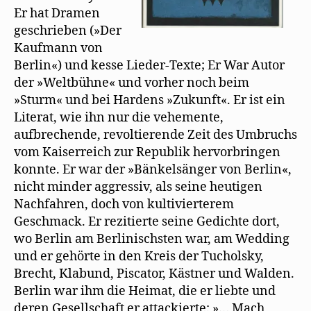
Er hat Dramen
geschrieben (»Der
Kaufmann von
Berlin«) und kesse Lieder-Texte; Er War Autor
der »Weltbühne« und vorher noch beim
»Sturm« und bei Hardens »Zukunft«. Er ist ein
Literat, wie ihn nur die vehemente,
aufbrechende, revoltierende Zeit des Umbruchs
vom Kaiserreich zur Republik hervorbringen
konnte. Er war der »Bänkelsänger von Berlin«,
nicht minder aggressiv, als seine heutigen
Nachfahren, doch von kultivierterem
Geschmack. Er rezitierte seine Gedichte dort,
wo Berlin am Berlinischsten war, am Wedding
und er gehörte in den Kreis der Tucholsky,
Brecht, Klabund, Piscator, Kästner und Walden.
Berlin war ihm die Heimat, die er liebte und
deren Gesellschaft er attackierte: »… Mach