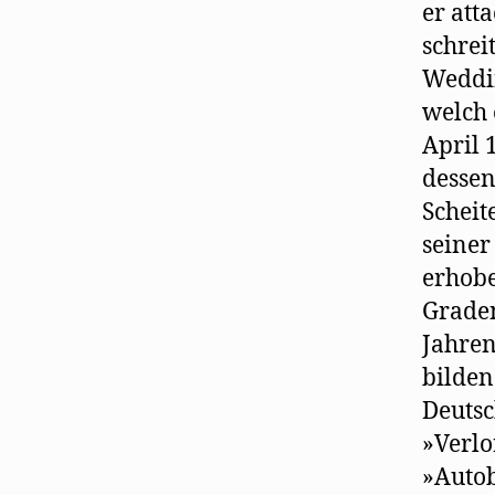
er att
schrei
Weddin
welch 
April 
dessen
Scheit
seiner
erhobe
Graden
Jahren
bilden
Deutsc
»Verlo
»Autob