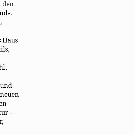
h den
ind«.
,
s Haus
ils,
hlt
 und
d neuen
hen
tur –
r,