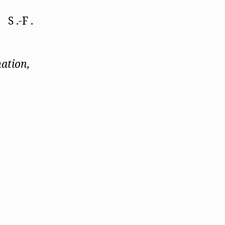
S .-F .
ation,