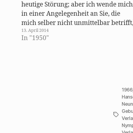
e
heutige Störung; aber ich wende mich
m
F
e
in einer Angelegenheit an Sie, die
n
s
mich selber nicht unmittelbar betrifft
t
e
13. April 2014
und in solchen Fällen stört man
r
g
In "1950"
e
andere vielbeschäftigte Menschen
ö
f
leichter und lieber. Es handelt sich u
f
n
e
folgendes: Walter Mehring war
t
)
neulich…
1966
Hans
Neun
Gebu
Schlagwö
Verl
Nymp
Verl