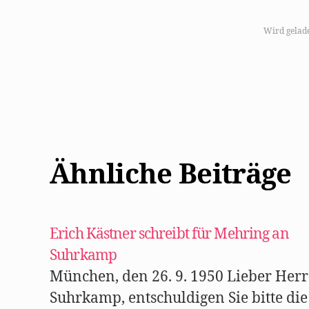
c
k
,
u
Wird gelad
m
a
u
f
F
a
c
e
b
o
o
k
z
u
Ähnliche Beiträge
t
e
i
l
e
n
(
W
Erich Kästner schreibt für Mehring an
i
r
Suhrkamp
d
i
n
München, den 26. 9. 1950 Lieber Herr
n
e
Suhrkamp, entschuldigen Sie bitte die
u