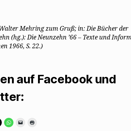
.: Walter Mehring zum Gruß; in: Die Bücher der
hn (hg.): Die Neunzehn ’66 – Texte und Inform
n 1966, S. 22.)
len auf Facebook und
tter:
K
K
K
K
l
l
l
l
i
i
i
i