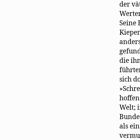
der vä
Werten
Seine 
Kiepen
anders
gefund
die ih
führte
sich d
»Schre
hoffen
Welt; 
Bundes
als ein
vermut