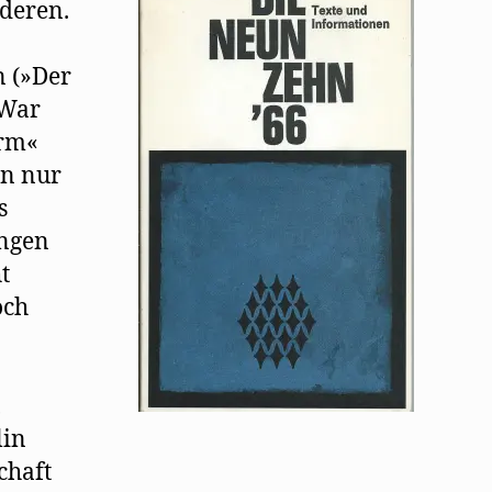
nderen.
n (»Der
 War
urm«
hn nur
s
ingen
t
och
,
lin
chaft