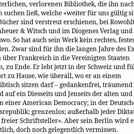
terlichen, verlorenen Bibliothek, die ihn nac
 suchen ließ, welche »weiter für uns gültig s
Bücher sind verstreut erschienen, bei Rowohlt
heuer & Witsch und im Diogenes Verlag und
wo. So hat auch sein Werk kein rechtes, feste
en. Zwar sind für ihn die langen Jahre des Ex
n über Frankreich in die Vereinigten Staaten
n, zu Ende. Er lebt jetzt in der Schweiz und fü
ort zu Hause, wie überall, wo er an einem
ibtisch sitzen darf – gedankenfrei, träumend
d auf ein Diesseits und Jenseits der alten un
in einer American Democracy; in der Deutsc
republik; grenzenlos; außerhalb jeder Dikta
 freier Schriftsteller«. Aber sein Berlin wird e
lich, doch noch gelegentlich vermissen.