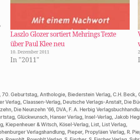
t
e
i
e
e
u
l
r
r
e
z
g
g
m
u
e
e
F
s
ö
ö
e
e
f
,
f
n
n
f
f
s
d
n
n
t
e
e
Laszlo Glozer sortiert Mehrings Texte
e
e
n
t
t
r
(
)
über Paul Klee neu
)
g
W
e
i
m
10. Dezember 2011
ö
r
f
d
In "2011"
f
i
n
n
e
n
t
e
)
u
e
m
F
e
,
70. Geburtstag
,
Anthologie
,
Biederstein Verlag
,
C.H. Beck
,
n
er Verlag
,
Claassen-Verlag
,
Deutsche Verlags-Anstalt
,
Die Bü
s
t
zehn
,
Die Neunzehn '66
,
DVA
,
F. A. Herbig Verlagsbuchhandl
e
r
rtstag
,
Glückwunsch
,
Hanser Verlag
,
Insel-Verlag
,
Jakob Heg
g
rter
e
ag
,
Kiepenheuer & Witsch
,
Kösel-Verlag
,
List
,
List Verlag
,
ö
f
henburger Verlagshandlung
,
Pieper
,
Propyläen Verlag
,
R. Pi
f
n
ag
,
Rowohlt
,
Rowohlt Verlag
,
S. Fischer
,
S. Fischer Verlag
,
Suh