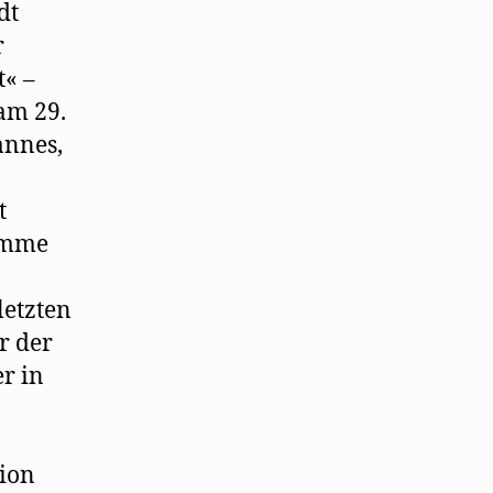
dt
r
t« –
 am 29.
annes,
t
timme
n
letzten
r der
r in
tion