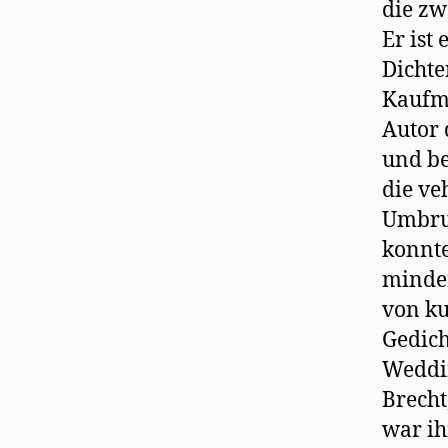
die zw
Er ist
Dichte
Kaufma
Autor 
und be
die ve
Umbruc
konnte
minder
von ku
Gedich
Weddin
Brecht
war ih