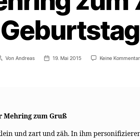
hring zum 
Geburtstag
Von
Andreas
19. Mai 2015
Keine Kommenta
Beitragsautor
Beitragsdatum
r Mehring zum Gruß
 klein und zart und zäh. In ihm personiﬁzieren