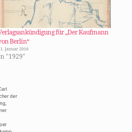
Verlagsankündigung für „Der Kaufmann
von Berlin“
21. Januar 2016
In "1929"
Carl
cher der
ung
,
ner
eper
rkamp
,