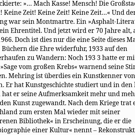
ackierte: »… Mach Kasse! Mensch! Die Großsta
t! Keine Zeit! Keine Zeit! Keine Zeit…« Und de
g war sein Montmartre. Ein »Asphalt-Litera
ein Ehrentitel. Und jetzt wird er 70 Jahre alt,
1966. Doch ist dies nur die eine Seite dieses M
 Büchern die Ehre widerfuhr, 1933 auf den
erhaufen zu Wandern: Noch 193 3 hatte er mi
 »Sage vom großen Krebs« warnend seine S
n. Mehring ist überdies ein Kunstkenner vo
. Er hat Kunstgeschichte studiert und in den 
 hat er seine Aufmerksamkeit mehr und meh
den Kunst zugewandt. Nach dem Kriege trat e
hland zum ersten Mal wieder mit seiner
renen Bibliothek« in Erscheinung, die er die
iographie einer Kultur« nennt – Rekonstruk