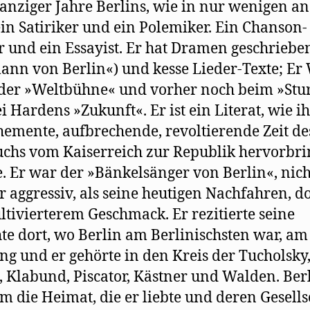
anziger Jahre Berlins, wie in nur wenigen a
 ein Satiriker und ein Polemiker. Ein Chanson-
r und ein Essayist. Er hat Dramen geschriebe
nn von Berlin«) und kesse Lieder-Texte; Er
der »Weltbühne« und vorher noch beim »St
i Hardens »Zukunft«. Er ist ein Literat, wie i
hemente, aufbrechende, revoltierende Zeit de
hs vom Kaiserreich zur Republik hervorbr
. Er war der »Bänkelsänger von Berlin«, nich
 aggressiv, als seine heutigen Nachfahren, d
ltivierterem Geschmack. Er rezitierte seine
te dort, wo Berlin am Berlinischsten war, am
g und er gehörte in den Kreis der Tucholsky
, Klabund, Piscator, Kästner und Walden. Ber
m die Heimat, die er liebte und deren Gesells