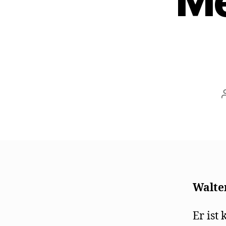
Me
Walte
Er ist