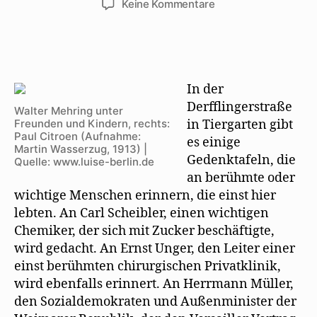
zu
Keine Kommentare
Zum
120.
Geburtstag
Walter
Mehrings
In der
Derfflingerstraße
Walter Mehring unter
Freunden und Kindern, rechts:
in Tiergarten gibt
Paul Citroen (Aufnahme:
es einige
Martin Wasserzug, 1913) |
Gedenktafeln, die
Quelle: www.luise-berlin.de
an berühmte oder
wichtige Menschen erinnern, die einst hier
lebten. An Carl Scheibler, einen wichtigen
Chemiker, der sich mit Zucker beschäftigte,
wird gedacht. An Ernst Unger, den Leiter einer
einst berühmten chirurgischen Privatklinik,
wird ebenfalls erinnert. An Herrmann Müller,
den Sozialdemokraten und Außenminister der