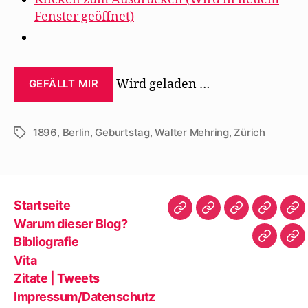
Fenster geöffnet)
Wird geladen …
GEFÄLLT MIR
1896
,
Berlin
,
Geburtstag
,
Walter Mehring
,
Zürich
Schlagwörter
Startseite
Startseite
Warum
Bibliografie
Vita
Zit
Warum dieser Blog?
dieser
|
Bibliografie
Impres
Re
Blog?
Tw
Vita
Zitate | Tweets
Impressum/Datenschutz