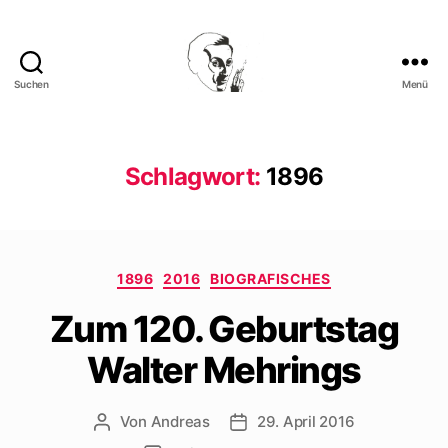
Suchen
Menü
Walter
Mehring
Schlagwort:
1896
Kategorien
1896
2016
BIOGRAFISCHES
Zum 120. Geburtstag
Walter Mehrings
Von
Andreas
29. April 2016
Beitragsautor
Beitragsdatum