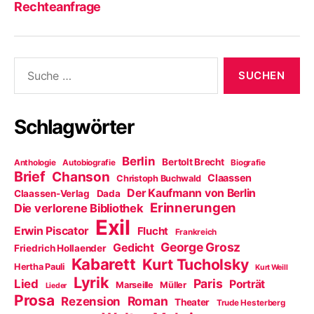
Rechteanfrage
Suche
nach:
Schlagwörter
Berlin
Bertolt Brecht
Anthologie
Autobiografie
Biografie
Brief
Chanson
Claassen
Christoph Buchwald
Der Kaufmann von Berlin
Claassen-Verlag
Dada
Erinnerungen
Die verlorene Bibliothek
Exil
Erwin Piscator
Flucht
Frankreich
George Grosz
Gedicht
Friedrich Hollaender
Kabarett
Kurt Tucholsky
Hertha Pauli
Kurt Weill
Lyrik
Paris
Lied
Porträt
Marseille
Müller
Lieder
Prosa
Roman
Rezension
Theater
Trude Hesterberg