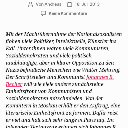
Von
Andreas
18. Juli 2013
Beitragsautor
Beitragsdatum
zu
Keine Kommentare
Johannes
R.
Becher
Mit der Machtübernahme der Nationalsozialisten
berichtet
flohen viele Politiker, Intelektuelle, Künstler ins
von
Exil. Unter ihnen waren viele Kommunisten,
seinem
Sozialdemokraten und viele politisch
Paris-
unabhängige, aber in klarer Opposition zu den
Aufenthalt
Nazis befindliche Menschen wie Walter Mehring.
im
Exil
Der Schriftsteller und Kommunist
Johannes R.
Becher
will wie viele andere zunächsteine
Einheitsfront von Kommunisten und
Sozialdemokraten mitschmieden. Von der
Komintern in Moskau erhält er den Auftrag, eine
literarische Einheitsfront zu formen. Dafür reist
er viel und hält sich sehr lange in Paris auf. Im
folgenden Textauszug erinnert sich Johannes R.