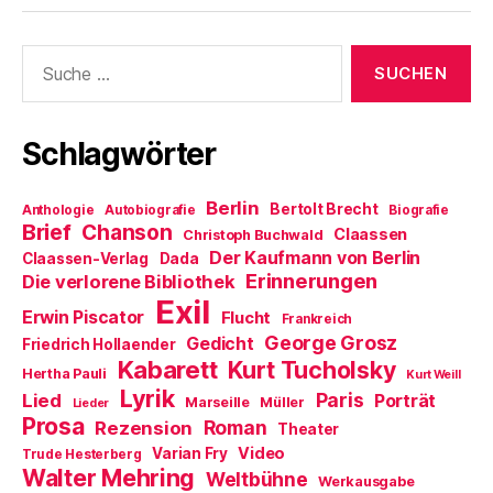
g
e
e
n
t
e
t
r
(
)
ö
)
g
W
f
e
i
Suche
f
ö
r
nach:
n
f
d
e
f
i
t
n
n
)
e
n
t
e
Schlagwörter
)
u
e
m
F
Berlin
e
Bertolt Brecht
Anthologie
Autobiografie
Biografie
n
Brief
Chanson
Claassen
Christoph Buchwald
s
t
Der Kaufmann von Berlin
Claassen-Verlag
Dada
e
Erinnerungen
r
Die verlorene Bibliothek
g
Exil
e
Erwin Piscator
Flucht
Frankreich
ö
f
George Grosz
Gedicht
Friedrich Hollaender
f
Kabarett
n
Kurt Tucholsky
Hertha Pauli
Kurt Weill
e
Lyrik
t
Paris
Lied
Porträt
Marseille
Müller
Lieder
)
Prosa
Roman
Rezension
Theater
Video
Varian Fry
Trude Hesterberg
Walter Mehring
Weltbühne
Werkausgabe