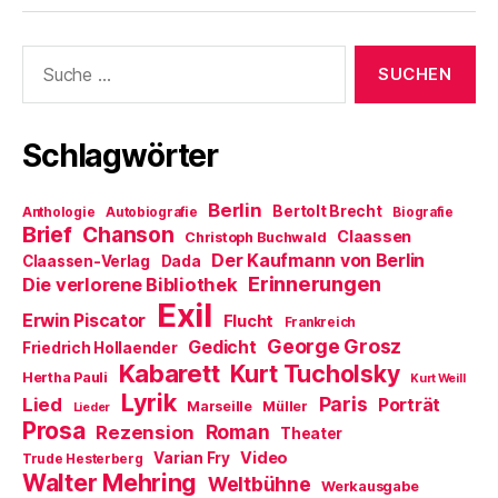
g
e
e
n
t
e
t
r
(
)
ö
)
g
W
f
e
i
Suche
f
ö
r
nach:
n
f
d
e
f
i
t
n
n
)
e
n
t
e
Schlagwörter
)
u
e
m
F
Berlin
e
Bertolt Brecht
Anthologie
Autobiografie
Biografie
n
Brief
Chanson
Claassen
Christoph Buchwald
s
t
Der Kaufmann von Berlin
Claassen-Verlag
Dada
e
Erinnerungen
r
Die verlorene Bibliothek
g
Exil
e
Erwin Piscator
Flucht
Frankreich
ö
f
George Grosz
Gedicht
Friedrich Hollaender
f
Kabarett
n
Kurt Tucholsky
Hertha Pauli
Kurt Weill
e
Lyrik
t
Paris
Lied
Porträt
Marseille
Müller
Lieder
)
Prosa
Roman
Rezension
Theater
Video
Varian Fry
Trude Hesterberg
Walter Mehring
Weltbühne
Werkausgabe