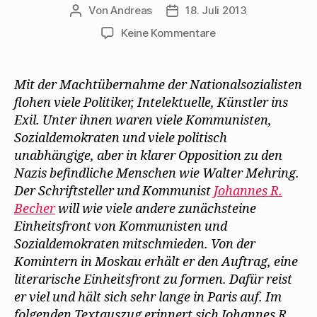
Von
Andreas
18. Juli 2013
Beitragsautor
Beitragsdatum
zu
Keine Kommentare
Johannes
R.
Becher
Mit der Machtübernahme der Nationalsozialisten
berichtet
flohen viele Politiker, Intelektuelle, Künstler ins
von
Exil. Unter ihnen waren viele Kommunisten,
seinem
Sozialdemokraten und viele politisch
Paris-
unabhängige, aber in klarer Opposition zu den
Aufenthalt
Nazis befindliche Menschen wie Walter Mehring.
im
Exil
Der Schriftsteller und Kommunist
Johannes R.
Becher
will wie viele andere zunächsteine
Einheitsfront von Kommunisten und
Sozialdemokraten mitschmieden. Von der
Komintern in Moskau erhält er den Auftrag, eine
literarische Einheitsfront zu formen. Dafür reist
er viel und hält sich sehr lange in Paris auf. Im
folgenden Textauszug erinnert sich Johannes R.