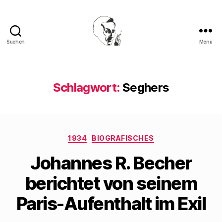
Suchen
Menü
Walter
Mehring
Schlagwort:
Seghers
Kategorien
1934
BIOGRAFISCHES
Johannes R. Becher
berichtet von seinem
Paris-Aufenthalt im Exil