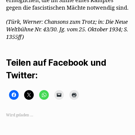
ermöglichen, die im Sinne eines Kampfes
gegen die fascistischen Mächte notwendig sind.
(Türk, Werner: Chansons zum Trotz; in: Die Neue
Weltbühne Nr. 43/30. Jg. vom 25. Oktober 1934; S.
1355ff)
Teilen auf Facebook und
Twitter:
K
K
K
K
K
l
l
l
l
l
i
i
i
i
i
c
c
c
c
c
k
k
k
k
k
,
e
e
e
e
Wird geladen …
u
,
n
n
n
m
u
,
,
z
a
m
u
u
u
u
a
m
m
m
f
u
a
e
A