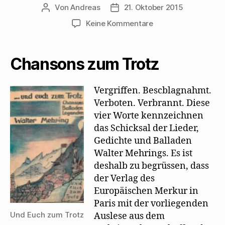
Von
Andreas
21. Oktober 2015
Beitragsautor
Beitragsdatum
zu
Keine Kommentare
„Die
Neue
Weltbühne“
Chansons zum Trotz
lobt
„Und
Euch
Vergriffen. Bescblagnahmt.
zum
Verboten. Verbrannt. Diese
Trotz“
vier Worte kennzeichnen
das Schicksal der Lieder,
Gedichte und Balladen
Walter Mehrings. Es ist
deshalb zu begrüssen, dass
der Verlag des
Europäischen Merkur in
Paris mit der vorliegenden
Und Euch zum Trotz
Auslese aus dem