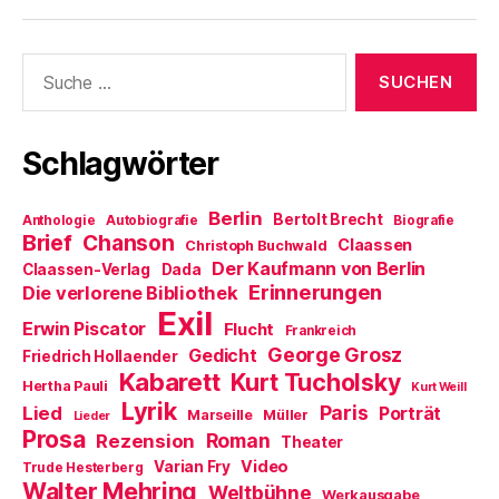
r
n
t
e
e
g
e
e
n
t
e
t
r
(
)
ö
)
g
W
f
e
i
Suche
f
ö
r
nach:
n
f
d
e
f
i
t
n
n
)
e
n
t
e
Schlagwörter
)
u
e
m
F
Berlin
e
Bertolt Brecht
Anthologie
Autobiografie
Biografie
n
Brief
Chanson
Claassen
Christoph Buchwald
s
t
Der Kaufmann von Berlin
Claassen-Verlag
Dada
e
Erinnerungen
r
Die verlorene Bibliothek
g
Exil
e
Erwin Piscator
Flucht
Frankreich
ö
f
George Grosz
Gedicht
Friedrich Hollaender
f
Kabarett
n
Kurt Tucholsky
Hertha Pauli
Kurt Weill
e
Lyrik
t
Paris
Lied
Porträt
Marseille
Müller
Lieder
)
Prosa
Roman
Rezension
Theater
Video
Varian Fry
Trude Hesterberg
Walter Mehring
Weltbühne
Werkausgabe