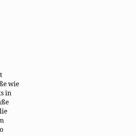
t
aße wie
s in
aße
lie
im
no