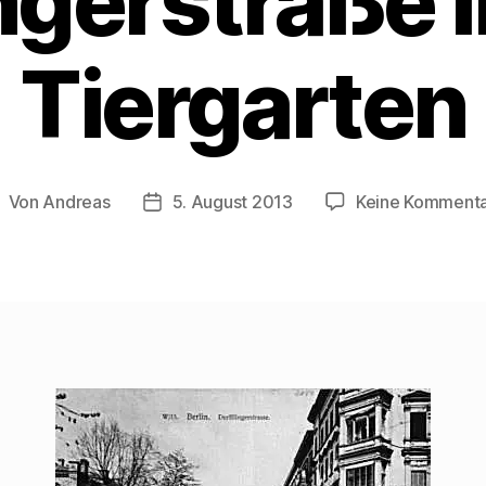
ngerstraße i
Tiergarten
Von
Andreas
5. August 2013
Keine Komment
eitragsautor
Beitragsdatum