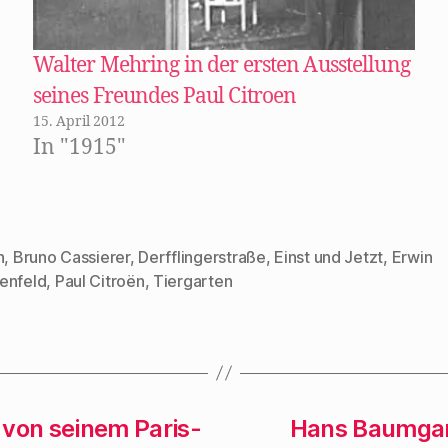
e
F
s
ö
ö
e
e
f
f
n
n
f
f
s
d
n
n
t
e
e
Walter Mehring in der ersten Ausstellung
e
e
n
t
t
r
(
)
seines Freundes Paul Citroen
)
g
W
e
i
15. April 2012
ö
r
f
d
In "1915"
f
i
n
n
e
n
t
e
)
u
e
m
F
e
n
,
Bruno Cassierer
,
Derfflingerstraße
,
Einst und Jetzt
,
Erwin
n
rter
enfeld
,
Paul Citroën
,
Tiergarten
s
t
e
r
g
e
ö
f
f
n
e
 von seinem Paris-
Hans Baumgart
t
)