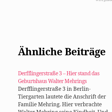
u
Wird gelad
m
a
u
f
F
a
c
e
b
o
o
k
z
u
Ähnliche Beiträge
t
e
i
l
e
n
(
W
Derfflingerstraße 3 – Hier stand das
i
r
Geburtshaus Walter Mehrings
d
i
n
Derfflingerstraße 3 in Berlin-
n
e
Tiergarten lautete die Anschrift der
u
e
Familie Mehring. Hier verbrachte
m
F
e