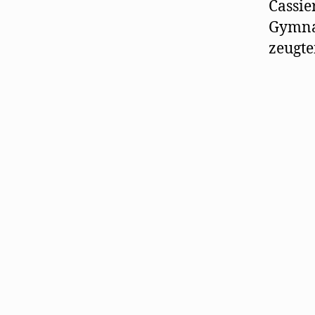
Cassie
Gymnas
zeugte