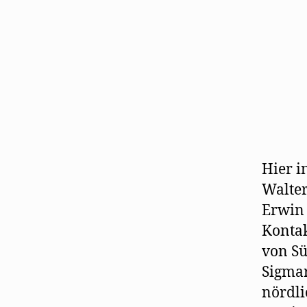
Hier i
Walter
Erwin 
Kontak
von Sü
Sigmar
nördli