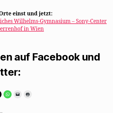
rte einst und jetzt:
liches Wilhelms-Gymnasium – Sony-Center
errenhof in Wien
len auf Facebook und
tter:
K
K
K
K
l
l
l
l
i
i
i
i
c
c
c
c
k
k
k
k
e
e
e
e