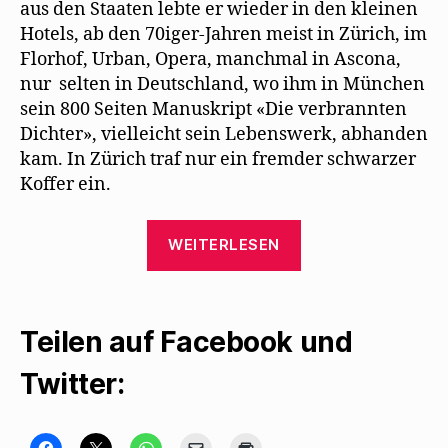
aus den Staaten lebte er wieder in den kleinen
Hotels, ab den 70iger-Jahren meist in Zürich, im
Florhof, Urban, Opera, manchmal in Ascona,
nur selten in Deutschland, wo ihm in München
sein 800 Seiten Manuskript «Die verbrannten
Dichter», vielleicht sein Lebenswerk, abhanden
kam. In Zürich traf nur ein fremder schwarzer
Koffer ein.
„Hans
WEITERLESEN
Baumgartner
macht
auf
Teilen auf Facebook und
„Die
verlorene
Twitter:
Bibliothek“
aufmerksam“
K
K
K
K
K