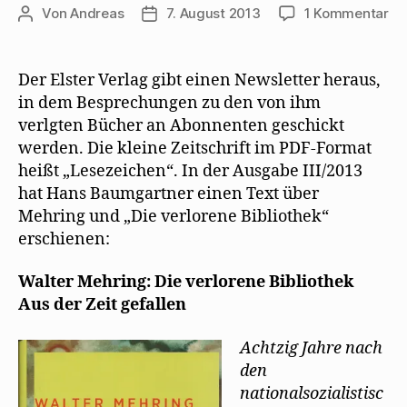
zu
Von
Andreas
7. August 2013
1 Kommentar
Beitragsautor
Beitragsdatum
Ha
Ba
ma
Der Elster Verlag gibt einen Newsletter heraus,
au
in dem Besprechungen zu den von ihm
„Di
verlgten Bücher an Abonnenten geschickt
ve
werden. Die kleine Zeitschrift im PDF-Format
Bib
heißt „Lesezeichen“. In der Ausgabe III/2013
au
hat Hans Baumgartner einen Text über
Mehring und „Die verlorene Bibliothek“
erschienen:
Walter Mehring: Die verlorene Bibliothek
Aus der Zeit gefallen
Achtzig Jahre nach
den
nationalsozialistisc