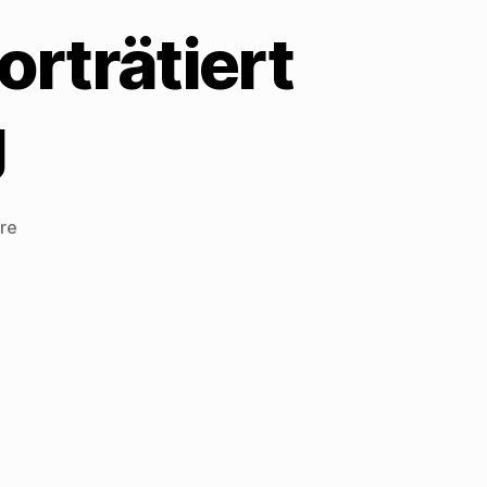
rträtiert
g
zu
re
Helmut-
Maria
Glogger
porträtiert
Walter
Mehring