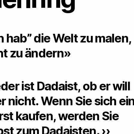
e
ö
f
f
n
e
t
)
h hab” die Welt zu malen,
ht zu ändern»
der ist Dadaist, ob er will
r nicht. Wenn Sie sich ei
st kaufen, werden Sie
bst zum Dadaisten. ››