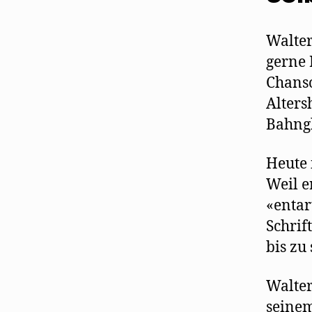
Walter
gerne 
Chanso
Alters
Bahngl
Heute 
Weil e
«entar
Schrif
bis zu 
Walter
seinem