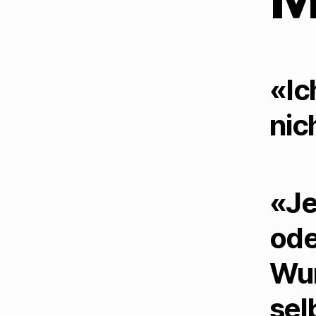
«Ic
nic
«Je
ode
Wur
sel