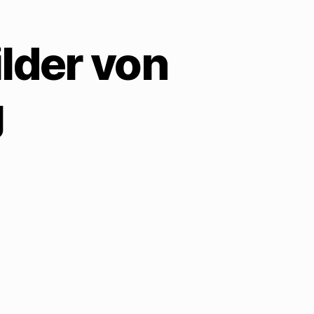
lder von
g
zu
Zum
25.
Geburtstag
ilder
von
Walter
Mehring