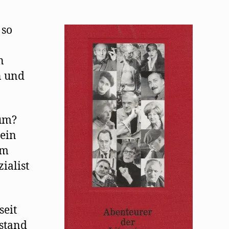
 so
n
n und
rum?
 ein
um
ialist
seit
 stand