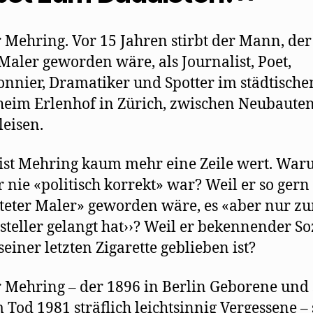
 Mehring. Vor 15 Jahren stirbt der Mann, der
Maler geworden wäre, als Journalist, Poet,
nnier, Dramatiker und Spotter im städtische
heim Erlenhof in Zürich, zwischen Neubaute
eisen.
ist Mehring kaum mehr eine Zeile wert. Wa
r nie «politisch korrekt» war? Weil er so gern
teter Maler» geworden wäre, es «aber nur z
tsteller gelangt hat››? Weil er bekennender Soz
seiner letzten Zigarette geblieben ist?
 Mehring – der 1896 in Berlin Geborene und 
 Tod 1981 sträflich leichtsinnig Vergessene –