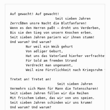
Auf gewacht! Auf gewacht! 

                       Seit sieben Jahren 

ZerrcßBen unsre Nacht die Blutfanfaren! 

Wenn es den Herren paßt — droht uns Verderben, 

Bis sie den Sieg von unsern Knochen erben. 

Seit sieben Jahren pariern wir ihnen stumm! 

Und warum? Und warum? 

        Nur weil ein Weib gehurt 

        Von adliger Geburt, 

        Hat uns das Vaterland hierher verfrachtet —
        Für Sold am fremden Strand 

        Verdreckt man ungenannt, 

        Weil eine Fürstlichkeit nach Kriegsruhm tra
Tretet an! Tretet an! 

                        Seit sieben Jahren 

Vermehrn sich Mann für Mann die Totenscharen! 

Seit sieben Jahren füllen wir die Reihen 

Mit frischem Leben, das wir von uns speien. 

Seit sieben Jahren schinden wir uns krumm! 

Und warum? Und warum? 
