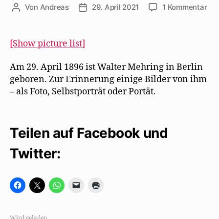
zu
Von
Andreas
29. April 2021
1 Kommentar
Beitragsautor
Beitragsdatum
Zu
125
Geb
[Show picture list]
Bil
vo
Am 29. April 1896 ist Walter Mehring in Berlin
Wal
geboren. Zur Erinnerung einige Bilder von ihm
Meh
– als Foto, Selbstporträt oder Portät.
Teilen auf Facebook und
Twitter:
K
K
K
K
K
l
l
l
l
l
i
i
i
i
i
c
c
c
c
c
k
k
k
k
k
,
e
e
e
e
Wird geladen …