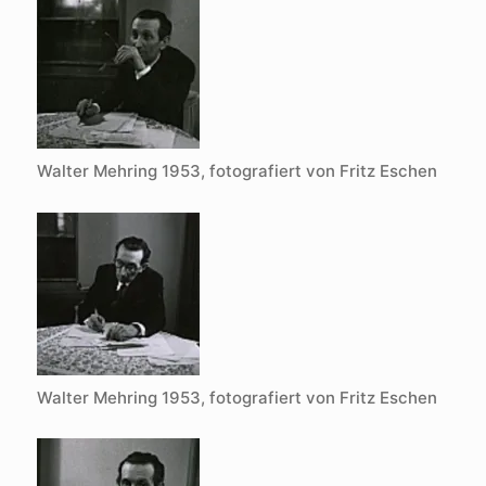
g
e
ö
f
f
n
e
t
)
Walter Mehring 1953, fotografiert von Fritz Eschen
Walter Mehring 1953, fotografiert von Fritz Eschen