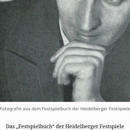
r
g
e
ö
f
f
n
e
t
)
Fotografie aus dem Festspielbuch der Heidelberger Festspiel
Das „Festspielbuch“ der Heidelberger Festspiele