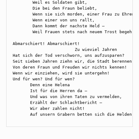
        Weil es Soldaten gibt, 

        Die bei den Fraun beliebt, 

        Wenn sie sich morden, einer Frau zu Ehren! 
        Wenn einer von uns rallt, 

        Dann kommt der nachste Held — 

        Weil Frauen stets nach neuem Trost begehren
Abmarschiert! Abmarschiert! 

                         Zu wieviel Jahren 

Hat sich der Tod verschworn, uns aufzusparen? 

Seit sieben Jahren ziehn wir, die Stadt berennen, 

Von deren Fraun und Freuden wir nichts kennen! 

Wenn wir einziehen, wird sie untergehn! 

Und für wen? Und für wen? 

       Denn eine Helena 

       Ist für die Herren da — 

       Und was von ihren Taten zu vermelden, 

       Erzählt der Schlachtbericht — 

       Wir aber zahlen nicht! 

       Auf unsern Grabern betten sich die Helden!