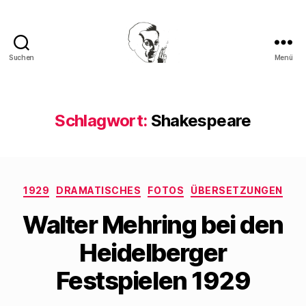
Suchen
Menü
Walter
Mehring
Schlagwort:
Shakespeare
Kategorien
1929
DRAMATISCHES
FOTOS
ÜBERSETZUNGEN
Walter Mehring bei den
Heidelberger
Festspielen 1929