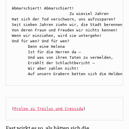
Abmarschiert! Abmarschiert! 

                         Zu wieviel Jahren 

Hat sich der Tod verschworn, uns aufzusparen? 

Seit sieben Jahren ziehn wir, die Stadt berennen, 

Von deren Fraun und Freuden wir nichts kennen! 

Wenn wir einziehen, wird sie untergehn! 

Und für wen? Und für wen? 

       Denn eine Helena 

       Ist für die Herren da — 

       Und was von ihren Taten zu vermelden, 

       Erzählt der Schlachtbericht — 

       Wir aber zahlen nicht! 

       Auf unsern Grabern betten sich die Helden!
(
Prolog zu Troilus und Cressida
)
Fast wirkt es so, als hätten sich die