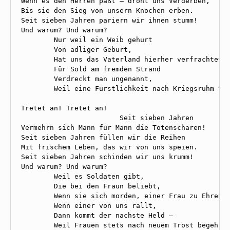
Wenn es den Herren paßt — droht uns Verderben, 

Bis sie den Sieg von unsern Knochen erben. 

Seit sieben Jahren pariern wir ihnen stumm! 

Und warum? Und warum? 

        Nur weil ein Weib gehurt 

        Von adliger Geburt, 

        Hat uns das Vaterland hierher verfrachtet —
        Für Sold am fremden Strand 

        Verdreckt man ungenannt, 

        Weil eine Fürstlichkeit nach Kriegsruhm tra
Tretet an! Tretet an! 

                        Seit sieben Jahren 

Vermehrn sich Mann für Mann die Totenscharen! 

Seit sieben Jahren füllen wir die Reihen 

Mit frischem Leben, das wir von uns speien. 

Seit sieben Jahren schinden wir uns krumm! 

Und warum? Und warum? 

        Weil es Soldaten gibt, 

        Die bei den Fraun beliebt, 

        Wenn sie sich morden, einer Frau zu Ehren! 
        Wenn einer von uns rallt, 

        Dann kommt der nachste Held — 

        Weil Frauen stets nach neuem Trost begehren