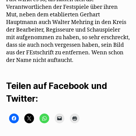
Verantwortlichen der Festspiele über ihren
Mut, neben dem etablierten Gerhart
Hauptmann auch Walter Mehring in den Kreis
der Bearbeiter, Regisseure und Schauspieler
mit aufgenommen zu haben, so sehr erschreckt,
dass sie auch noch vergessen haben, sein Bild
aus der FEstschrift zu entfernen. Wenn schon
der Name nicht auftaucht.
Teilen auf Facebook und
Twitter:
K
K
K
K
K
l
l
l
l
l
i
i
i
i
i
c
c
c
c
c
k
k
k
k
k