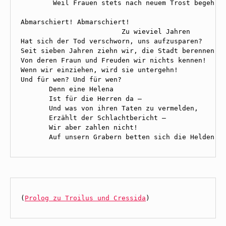
        Weil Frauen stets nach neuem Trost begehren
Abmarschiert! Abmarschiert! 

                         Zu wieviel Jahren 

Hat sich der Tod verschworn, uns aufzusparen? 

Seit sieben Jahren ziehn wir, die Stadt berennen, 

Von deren Fraun und Freuden wir nichts kennen! 

Wenn wir einziehen, wird sie untergehn! 

Und für wen? Und für wen? 

       Denn eine Helena 

       Ist für die Herren da — 

       Und was von ihren Taten zu vermelden, 

       Erzählt der Schlachtbericht — 

       Wir aber zahlen nicht! 

       Auf unsern Grabern betten sich die Helden!
(
Prolog zu Troilus und Cressida
)