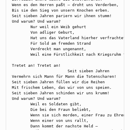
Wenn es den Herren paßt — droht uns Verderben, 

Bis sie den Sieg von unsern Knochen erben. 

Seit sieben Jahren pariern wir ihnen stumm! 

Und warum? Und warum? 

        Nur weil ein Weib gehurt 

        Von adliger Geburt, 

        Hat uns das Vaterland hierher verfrachtet —
        Für Sold am fremden Strand 

        Verdreckt man ungenannt, 

        Weil eine Fürstlichkeit nach Kriegsruhm tra
Tretet an! Tretet an! 

                        Seit sieben Jahren 

Vermehrn sich Mann für Mann die Totenscharen! 

Seit sieben Jahren füllen wir die Reihen 

Mit frischem Leben, das wir von uns speien. 

Seit sieben Jahren schinden wir uns krumm! 

Und warum? Und warum? 

        Weil es Soldaten gibt, 

        Die bei den Fraun beliebt, 

        Wenn sie sich morden, einer Frau zu Ehren! 
        Wenn einer von uns rallt, 

        Dann kommt der nachste Held — 
