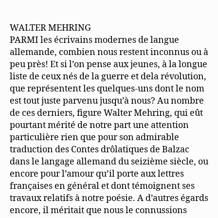
„Le
e
f
s
d
n
r
n
t
e
e
Merle“
g
e
e
n
t
e
t
r
(
)
stellt
WALTER MEHRING
ö
)
g
W
Mehring
f
e
i
PARMI les écrivains modernes de langue
f
ö
r
vor
n
f
d
allemande, combien nous restent inconnus ou à
e
f
i
t
n
n
peu près! Et si l’on pense aux jeunes, à la longue
)
e
n
t
e
liste de ceux nés de la guerre et dela révolution,
)
u
e
que représentent les quelques-uns dont le nom
m
F
est tout juste parvenu jusqu’à nous? Au nombre
e
n
de ces derniers, figure Walter Mehring, qui eût
s
t
pourtant mérité de notre part une attention
e
r
particulière rien que pour son admirable
g
traduction des Contes drôlatiques de Balzac
e
ö
dans le langage allemand du seizième siècle, ou
f
f
encore pour l’amour qu’il porte aux lettres
n
e
françaises en général et dont témoignent ses
t
)
travaux relatifs à notre poésie. A d’autres égards
encore, il méritait que nous le connussions