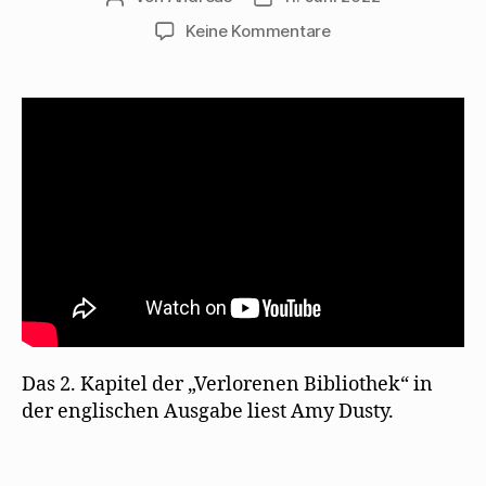
zu
Keine Kommentare
Amy
Dusty
liest
aus
„The
Lost
Library“
Das 2. Kapitel der „Verlorenen Bibliothek“ in
der englischen Ausgabe liest Amy Dusty.