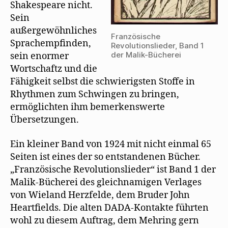
t
Shakespeare nicht.
)
Sein
außergewöhnliches
Französische
Sprachempfinden,
Revolutionslieder, Band 1
der Malik-Bücherei
sein enormer
Wortschaftz und die
Fähigkeit selbst die schwierigsten Stoffe in
Rhythmen zum Schwingen zu bringen,
ermöglichten ihm bemerkenswerte
Übersetzungen.
Ein kleiner Band von 1924 mit nicht einmal 65
Seiten ist eines der so entstandenen Bücher.
„Französische Revolutionslieder“ ist Band 1 der
Malik-Bücherei des gleichnamigen Verlages
von Wieland Herzfelde, dem Bruder John
Heartfields. Die alten DADA-Kontakte führten
wohl zu diesem Auftrag, dem Mehring gern