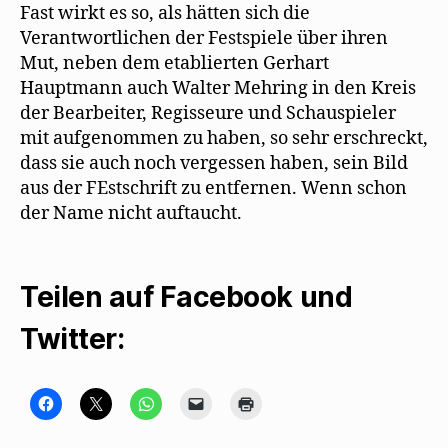
Fast wirkt es so, als hätten sich die
Verantwortlichen der Festspiele über ihren
Mut, neben dem etablierten Gerhart
Hauptmann auch Walter Mehring in den Kreis
der Bearbeiter, Regisseure und Schauspieler
mit aufgenommen zu haben, so sehr erschreckt,
dass sie auch noch vergessen haben, sein Bild
aus der FEstschrift zu entfernen. Wenn schon
der Name nicht auftaucht.
Teilen auf Facebook und
Twitter:
K
K
K
K
K
l
l
l
l
l
i
i
i
i
i
c
c
c
c
c