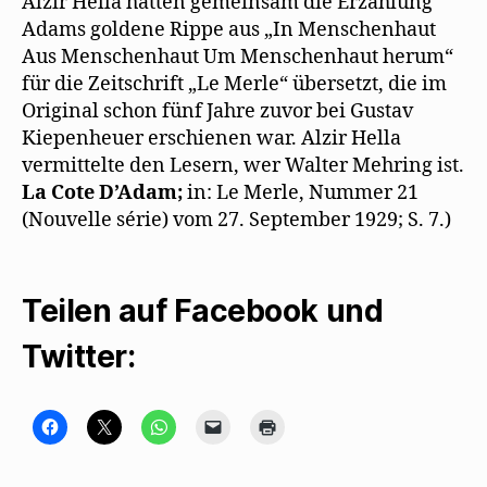
Alzir Hella hatten gemeinsam die Erzählung
Adams goldene Rippe aus „In Menschenhaut
Aus Menschenhaut Um Menschenhaut herum“
für die Zeitschrift „Le Merle“ übersetzt, die im
Original schon fünf Jahre zuvor bei Gustav
Kiepenheuer erschienen war. Alzir Hella
vermittelte den Lesern, wer Walter Mehring ist.
La Cote D’Adam;
in: Le Merle, Nummer 21
(Nouvelle série) vom 27. September 1929; S. 7.)
Teilen auf Facebook und
Twitter:
K
K
K
K
K
l
l
l
l
l
i
i
i
i
i
c
c
c
c
c
k
k
k
k
k