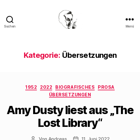
Suchen
Menü
Walter
Mehring
Kategorie:
Übersetzungen
Kategorien
1952
2022
BIOGRAFISCHES
PROSA
ÜBERSETZUNGEN
Amy Dusty liest aus „The
Lost Library“
Von
Andreas
11. Juni 2022
Beitragsautor
Beitragsdatum