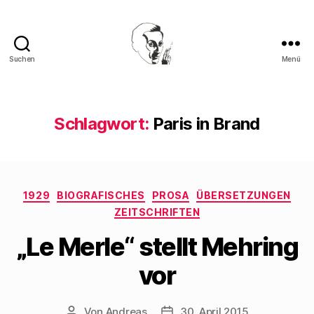
Suchen
Menü
Walter
Mehring
Schlagwort:
Paris in Brand
Kategorien
1929
BIOGRAFISCHES
PROSA
ÜBERSETZUNGEN
ZEITSCHRIFTEN
„Le Merle“ stellt Mehring
vor
Von
Andreas
30. April 2015
Beitragsautor
Beitragsdatum