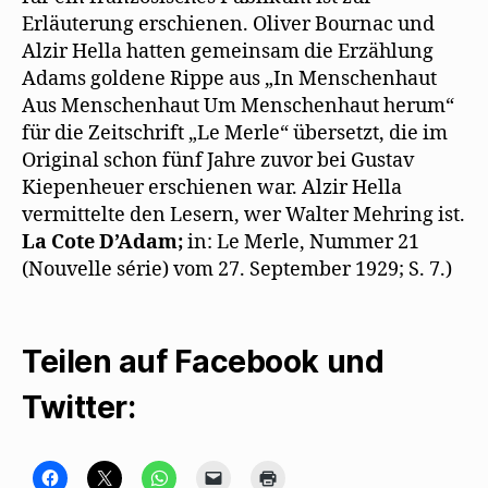
Erläuterung erschienen. Oliver Bournac und
Alzir Hella hatten gemeinsam die Erzählung
Adams goldene Rippe aus „In Menschenhaut
Aus Menschenhaut Um Menschenhaut herum“
für die Zeitschrift „Le Merle“ übersetzt, die im
Original schon fünf Jahre zuvor bei Gustav
Kiepenheuer erschienen war. Alzir Hella
vermittelte den Lesern, wer Walter Mehring ist.
La Cote D’Adam;
in: Le Merle, Nummer 21
(Nouvelle série) vom 27. September 1929; S. 7.)
Teilen auf Facebook und
Twitter:
K
K
K
K
K