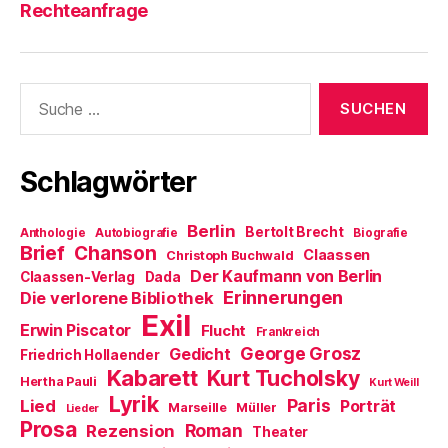
Rechteanfrage
t
e
)
u
e
m
F
e
n
Suche
s
nach:
t
e
r
g
e
Schlagwörter
ö
f
f
n
Berlin
e
Bertolt Brecht
Anthologie
Autobiografie
Biografie
t
Brief
Chanson
Claassen
Christoph Buchwald
)
Der Kaufmann von Berlin
Claassen-Verlag
Dada
Erinnerungen
Die verlorene Bibliothek
Exil
Erwin Piscator
Flucht
Frankreich
George Grosz
Gedicht
Friedrich Hollaender
Kabarett
Kurt Tucholsky
Hertha Pauli
Kurt Weill
Lyrik
Paris
Lied
Porträt
Marseille
Müller
Lieder
Prosa
Roman
Rezension
Theater