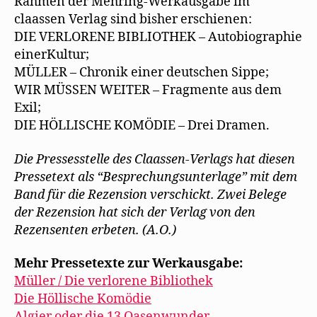
Rahmen der Mehring-Werkausgabe im
claassen Verlag sind bisher erschienen:
DIE VERLORENE BIBLIOTHEK – Autobiographie
einerKultur;
MÜLLER – Chronik einer deutschen Sippe;
WIR MÜSSEN WEITER – Fragmente aus dem
Exil;
DIE HÖLLISCHE KOMÖDIE – Drei Dramen.
Die Pressesstelle des Claassen-Verlags hat diesen
Pressetext als “Besprechungsunterlage” mit dem
Band für die Rezension verschickt. Zwei Belege
der Rezension hat sich der Verlag von den
Rezensenten erbeten. (A.O.)
Mehr Pressetexte zur Werkausgabe:
Müller / Die verlorene Bibliothek
Die Höllische Komödie
Algier oder die 13 Oasenwunder –