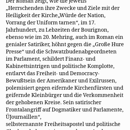
Der Roman zeigt, wie die jeweils
„Herrschenden ihre Zwecke und Ziele mit der
Heiligkeit der Kirche„Würde der Nation,
Vorrang der Uniform tarnen“, im 17.
Jahrhundert, zu Lebzeiten der Bourignon,
ebenso wie im 20. Mehring, auch im Roman ein
genialer Satiriker, höhnt gegen die „Große Hure
Presse“ und die Schwatzbudenabgeordneten
im Parlament, schildert Finanz- und
Kabinettsintrigen und politische Komplotte,
entlarvt das Freiheit- und Democracy-
Bewußtsein der Amerikaner und Exilrussen,
polemisiert gegen eifernde Kirchenfürsten und
geifernde Kleinbürger und die Verkommenheit
der gehobenen Kreise. Sein satirischer
Frontalangriff auf Dogmatiker und Parlamente,
ÜJournaillen“,
selbsternannte Freiheitsapostel und politische