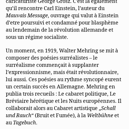
caricaturiste George Grosz. C’est là également
qu’il rencontre Carl Einstein, l’auteur du
Mauvais Message
, ouvrage qui valut à Einstein
d’etre poursuivi et condamné pour blasphème
au lendemain de la révolution allemande et
sous un régime socialiste.
Un moment, en 1919, Walter Mehring se mit à
composer des poésies surréalistes – le
surréalisme commençait à supplanter
l’expressionnisme, mais était révolutionnaire,
lui aussi. Ces poésies au rythme syncopé eurent
un certain succès en Allemagne. Mehring en
publia trois recueils : Le cabaret politique, Le
Bréviaire hérétique et les Nuits européennes. Il
collaborait alors au Cabaret artistique „
Schall
und Rauch
“ (Bruit et Fumée), à la
Weltbühne
et
au
Tagebuch
.