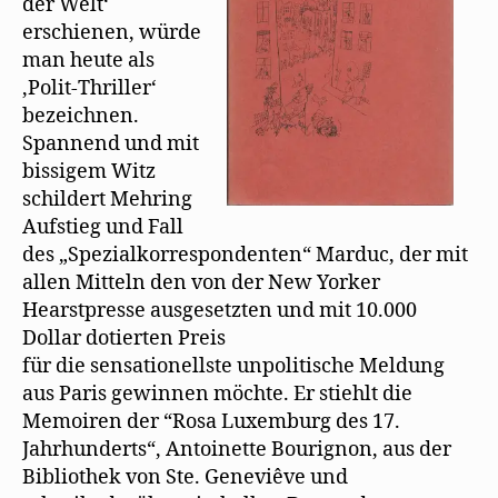
f
der Welt‘
n
erschienen, würde
e
t
man heute als
)
‚Polit-Thriller‘
bezeichnen.
Spannend und mit
bissigem Witz
schildert Mehring
Aufstieg und Fall
des „Spezialkorrespondenten“ Marduc, der mit
allen Mitteln den von der New Yorker
Hearstpresse ausgesetzten und mit 10.000
Dollar dotierten Preis
für die sensationellste unpolitische Meldung
aus Paris gewinnen möchte. Er stiehlt die
Memoiren der “Rosa Luxemburg des 17.
Jahrhunderts“, Antoinette Bourignon, aus der
Bibliothek von Ste. Geneviêve und