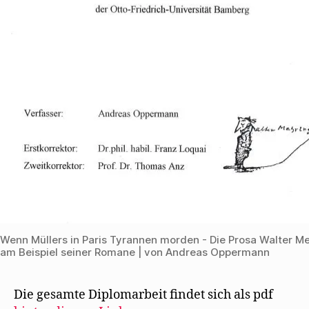
f
f
n
e
t
)
Wenn Müllers in Paris Tyrannen morden - Die Prosa Walter M
am Beispiel seiner Romane | von Andreas Oppermann
Die gesamte Diplomarbeit findet sich als pdf