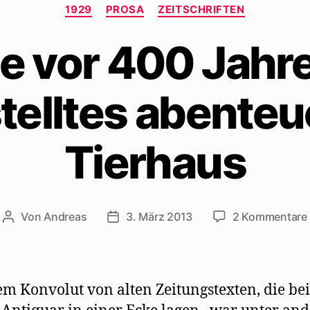
Kategorien
1929
PROSA
ZEITSCHRIFTEN
e vor 400 Jahre
elltes abenteu
Tierhaus
Von
Andreas
3. März 2013
2 Kommentare
Beitragsautor
Beitragsdatum
em Konvolut von alten Zeitungstexten, die bei