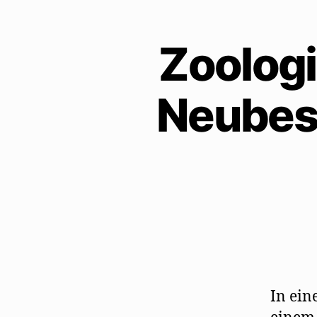
Zoologi
Neubest
In ein