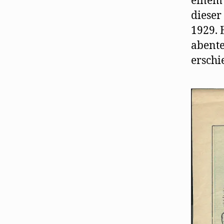
einem 
dieser
1929. 
abente
erschi