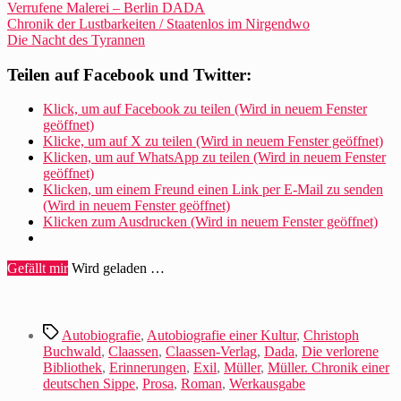
Verrufene Malerei – Berlin DADA
Chronik der Lustbarkeiten / Staatenlos im Nirgendwo
Die Nacht des Tyrannen
Teilen auf Facebook und Twitter:
Klick, um auf Facebook zu teilen (Wird in neuem Fenster
geöffnet)
Klicke, um auf X zu teilen (Wird in neuem Fenster geöffnet)
Klicken, um auf WhatsApp zu teilen (Wird in neuem Fenster
geöffnet)
Klicken, um einem Freund einen Link per E-Mail zu senden
(Wird in neuem Fenster geöffnet)
Klicken zum Ausdrucken (Wird in neuem Fenster geöffnet)
Gefällt mir
Wird geladen …
Schlagwörter
Autobiografie
,
Autobiografie einer Kultur
,
Christoph
Buchwald
,
Claassen
,
Claassen-Verlag
,
Dada
,
Die verlorene
Bibliothek
,
Erinnerungen
,
Exil
,
Müller
,
Müller. Chronik einer
deutschen Sippe
,
Prosa
,
Roman
,
Werkausgabe