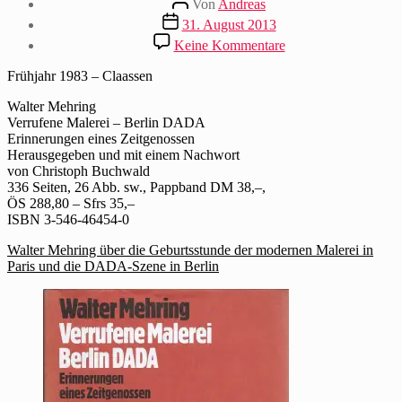
Von
Andreas
Beitragsdatum
31. August 2013
zu
Keine Kommentare
Pressetext
zur
Frühjahr 1983 – Claassen
Werkausgabe
–
Walter Mehring
Verrufene
Verrufene Malerei – Berlin DADA
Malerei
Erinnerungen eines Zeitgenossen
–
Herausgegeben und mit einem Nachwort
Berlin
von Christoph Buchwald
DADA
336 Seiten, 26 Abb. sw., Pappband DM 38,–,
ÖS 288,80 – Sfrs 35,–
ISBN 3-546-46454-0
Walter Mehring über die Geburtsstunde der modernen Malerei in
Paris und die DADA-Szene in Berlin