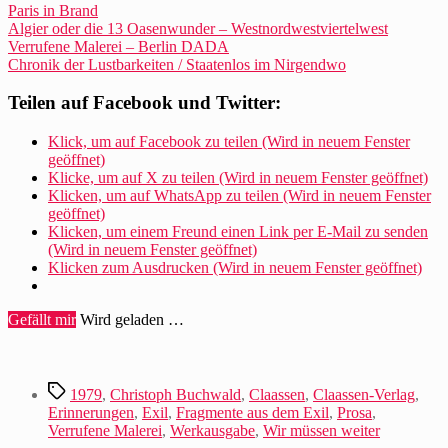
Paris in Brand
Algier oder die 13 Oasenwunder – Westnordwestviertelwest
Verrufene Malerei – Berlin DADA
Chronik der Lustbarkeiten / Staatenlos im Nirgendwo
Teilen auf Facebook und Twitter:
Klick, um auf Facebook zu teilen (Wird in neuem Fenster
geöffnet)
Klicke, um auf X zu teilen (Wird in neuem Fenster geöffnet)
Klicken, um auf WhatsApp zu teilen (Wird in neuem Fenster
geöffnet)
Klicken, um einem Freund einen Link per E-Mail zu senden
(Wird in neuem Fenster geöffnet)
Klicken zum Ausdrucken (Wird in neuem Fenster geöffnet)
Gefällt mir
Wird geladen …
Schlagwörter
1979
,
Christoph Buchwald
,
Claassen
,
Claassen-Verlag
,
Erinnerungen
,
Exil
,
Fragmente aus dem Exil
,
Prosa
,
Verrufene Malerei
,
Werkausgabe
,
Wir müssen weiter