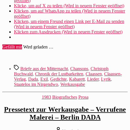
geöffnet)
Klicke, um auf X zu teilen (Wird in neuem Fenster geöffnet)
Klicken, um auf WhatsApp zu teilen (Wird in neuem Fenster
geöffnet)
Klicken, um einem Freund einen Link per E-Mail zu senden
(Wird in neuem Fenster geöffnet)
Klicken zum Ausdrucken (Wird in neuem Fenster geöffnet)
Gefällt mir
Wird geladen …
Schlagwörter
Briefe aus der Mitternacht
,
Chansons
,
Christoph
Buchwald
,
Chronik der Lustbarkeiten
,
Claassen
,
Claassen-
Verlag
,
Dada
,
Exil
,
Gedichte
,
Kabarett
,
Lieder
,
Lyrik
,
Staatelos im Nirgendwo
,
Werkausgabe
Kategorien
1983
Biografisches
Prosa
Pressetext zur Werkausgabe – Verrufene
Malerei – Berlin DADA
Beitragsautor