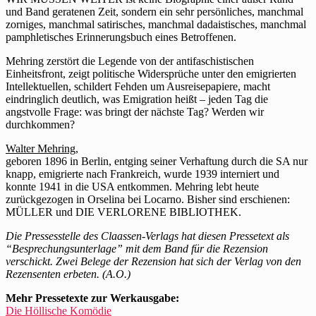
und Band geratenen Zeit, sondern ein sehr persönliches, manchmal
zorniges, manchmal satirisches, manchmal dadaistisches, manchmal
pamphletisches Erinnerungsbuch eines Betroffenen.
Mehring zerstört die Legende von der antifaschistischen
Einheitsfront, zeigt politische Widersprüche unter den emigrierten
Intellektuellen, schildert Fehden um Ausreisepapiere, macht
eindringlich deutlich, was Emigration heißt – jeden Tag die
angstvolle Frage: was bringt der nächste Tag? Werden wir
durchkommen?
Walter Mehring,
geboren 1896 in Berlin, entging seiner Verhaftung durch die SA nur
knapp, emigrierte nach Frankreich, wurde 1939 interniert und
konnte 1941 in die USA entkommen. Mehring lebt heute
zurückgezogen in Orselina bei Locarno. Bisher sind erschienen:
MÜLLER und DIE VERLORENE BIBLIOTHEK.
Die Pressesstelle des Claassen-Verlags hat diesen Pressetext als
“Besprechungsunterlage” mit dem Band für die Rezension
verschickt. Zwei Belege der Rezension hat sich der Verlag von den
Rezensenten erbeten. (A.O.)
Mehr Pressetexte zur Werkausgabe:
Die Höllische Komödie