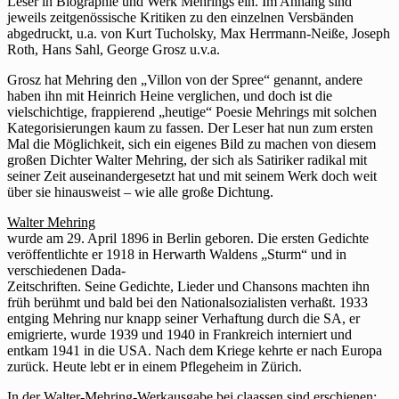
Leser in Biographie und Werk Mehrings ein. Im Anhang sind
jeweils zeitgenössische Kritiken zu den einzelnen Versbänden
abgedruckt, u.a. von Kurt Tucholsky, Max Herrmann-Neiße, Joseph
Roth, Hans Sahl, George Grosz u.v.a.
Grosz hat Mehring den „Villon von der Spree“ genannt, andere
haben ihn mit Heinrich Heine verglichen, und doch ist die
vielschichtige, frappierend „heutige“ Poesie Mehrings mit solchen
Kategorisierungen kaum zu fassen. Der Leser hat nun zum ersten
Mal die Möglichkeit, sich ein eigenes Bild zu machen von diesem
großen Dichter Walter Mehring, der sich als Satiriker radikal mit
seiner Zeit auseinandergesetzt hat und mit seinem Werk doch weit
über sie hinausweist – wie alle große Dichtung.
Walter Mehring
wurde am 29. April 1896 in Berlin geboren. Die ersten Gedichte
veröffentlichte er 1918 in Herwarth Waldens „Sturm“ und in
verschiedenen Dada-
Zeitschriften. Seine Gedichte, Lieder und Chansons machten ihn
früh berühmt und bald bei den Nationalsozialisten verhaßt. 1933
entging Mehring nur knapp seiner Verhaftung durch die SA, er
emigrierte, wurde 1939 und 1940 in Frankreich interniert und
entkam 1941 in die USA. Nach dem Kriege kehrte er nach Europa
zurück. Heute lebt er in einem Pflegeheim in Zürich.
In der Walter-Mehring-Werkausgabe bei claassen sind erschienen: