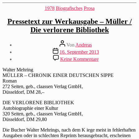
Kategorien
1978
Biografisches
Prosa
Pressetext zur Werkausgabe – Müller /
Die verlorene Bibliothek
Beitragsautor
Von
Andreas
Beitragsdatum
16. September 2013
zu
Keine Kommentare
Pressetext
zur
Walter Mehring
Werkausgabe
MÜLLER – CHRONIK EINER DEUTSCHEN SIPPE
–
Roman
Müller
272 Seiten, geb., claassen Verlag GmbH,
/
Düsseldorf, DM 28,–
Die
verlorene
DIE VERLORENE BIBLIOTHEK
Bibliothek
Autobiographie einer Kultur
320 Seiten, geb., claassen Verlag GmbH,
Düsseldorf, DM 29,80
Die Bucher Walter Mehrings, nach dem K iege meist in fehlerhaften
Ausgaben oder in schlechten Reprints herausgebracht, erscheinen