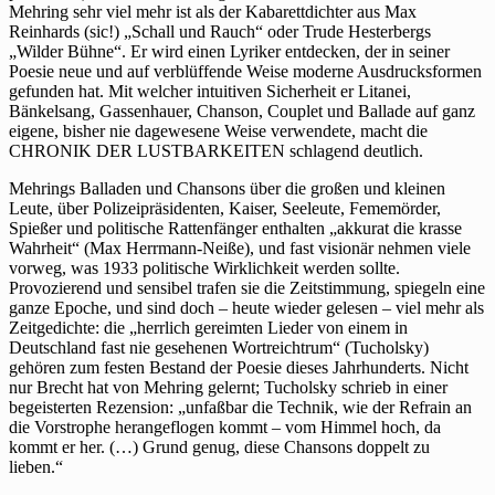
Mehring sehr viel mehr ist als der Kabarettdichter aus Max
Reinhards (sic!) „Schall und Rauch“ oder Trude Hesterbergs
„Wilder Bühne“. Er wird einen Lyriker entdecken, der in seiner
Poesie neue und auf verblüffende Weise moderne Ausdrucksformen
gefunden hat. Mit welcher intuitiven Sicherheit er Litanei,
Bänkelsang, Gassenhauer, Chanson, Couplet und Ballade auf ganz
eigene, bisher nie dagewesene Weise verwendete, macht die
CHRONIK DER LUSTBARKEITEN schlagend deutlich.
Mehrings Balladen und Chansons über die großen und kleinen
Leute, über Polizeipräsidenten, Kaiser, Seeleute, Fememörder,
Spießer und politische Rattenfänger enthalten „akkurat die krasse
Wahrheit“ (Max Herrmann-Neiße), und fast visionär nehmen viele
vorweg, was 1933 politische Wirklichkeit werden sollte.
Provozierend und sensibel trafen sie die Zeitstimmung, spiegeln eine
ganze Epoche, und sind doch – heute wieder gelesen – viel mehr als
Zeitgedichte: die „herrlich gereimten Lieder von einem in
Deutschland fast nie gesehenen Wortreichtrum“ (Tucholsky)
gehören zum festen Bestand der Poesie dieses Jahrhunderts. Nicht
nur Brecht hat von Mehring gelernt; Tucholsky schrieb in einer
begeisterten Rezension: „unfaßbar die Technik, wie der Refrain an
die Vorstrophe herangeflogen kommt – vom Himmel hoch, da
kommt er her. (…) Grund genug, diese Chansons doppelt zu
lieben.“