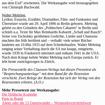
aus dem Exil” erscheinen. Die Werkausgabe wird herausgegeben
von Christoph Buchwald.
Walter Mehring,
Lyriker, Essayist, Erzähler, Dramatiker, Film- und Funkautor und
Übersetzer wurde am 29. April 1896 in Berlin geboren. Mehring
gehört zu den Gründern des „Politischen Cabarets“ in Berlin und
schrieb u.a. Texte für Max Reinhardts Kabarett „Schall und Rauch“.
Seine von Tucholsky gerühmten Gedichte, Lieder und Chansons
machten ihn früh berühmt und – verhaßt: viele seiner Bücher
landeten am 10.Mai 1933 auf dem Scheiterhaufen. Walter Mehring
entging seiner Verhaftung durch die SA nur knapp, emigrierte,
wurde 1939 in Frankreich interniert und entkam 1941 in die USA.
Nach dem Kriege kehrte Walter Mehring nach Europa zurück. Er
lebt heute zurückgezogen in Zürich.
Die Pressesstelle des Claassen-Verlags hat diesen Pressetext als
“Besprechungsunterlage” mit dem Band für die Rezension
verschickt. Zwei Belege der Rezension hat sich der Verlag von den
Rezensenten erbeten. (A.O.)
Mehr Pressetexte zur Werkausgabe:
Die Höllische Komödie
Paris in Brand
Algier oder die 13 Oasenwunder – Westnordwestviertelwest