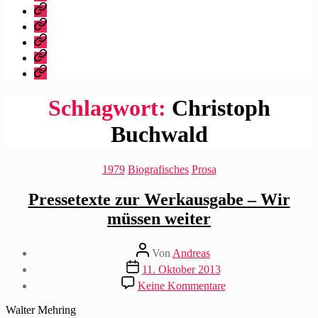
dieser
Bibliografie
Blog?
Vita
Zitate
|
Impressum/Datenschutz
Tweets
Rechteanfrage
Schlagwort:
Christoph
Buchwald
Kategorien
1979
Biografisches
Prosa
Pressetexte zur Werkausgabe – Wir
müssen weiter
Beitragsautor
Von
Andreas
Beitragsdatum
11. Oktober 2013
zu
Keine Kommentare
Pressetexte
zur
Walter Mehring