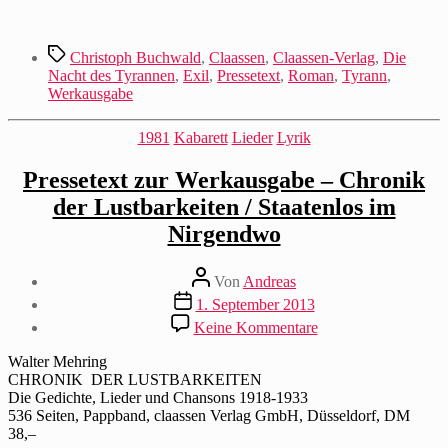
Schlagwörter
Christoph Buchwald
,
Claassen
,
Claassen-Verlag
,
Die
Nacht des Tyrannen
,
Exil
,
Pressetext
,
Roman
,
Tyrann
,
Werkausgabe
Kategorien
1981
Kabarett
Lieder
Lyrik
Pressetext zur Werkausgabe – Chronik
der Lustbarkeiten / Staatenlos im
Nirgendwo
Beitragsautor
Von
Andreas
Beitragsdatum
1. September 2013
zu
Keine Kommentare
Pressetext
zur
Walter Mehring
Werkausgabe
CHRONIK DER LUSTBARKEITEN
–
Die Gedichte, Lieder und Chansons 1918-1933
Chronik
536 Seiten, Pappband, claassen Verlag GmbH, Düsseldorf, DM
der
38,–
Lustbarkeiten