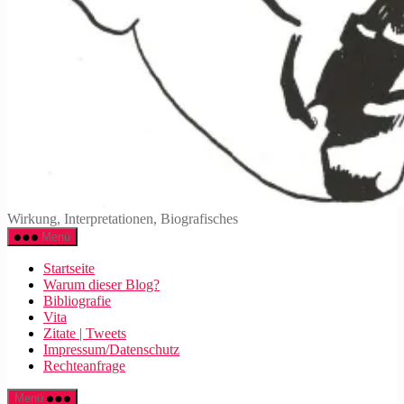
Walter
Wirkung, Interpretationen, Biografisches
Mehring
Menü
Startseite
Warum dieser Blog?
Bibliografie
Vita
Zitate | Tweets
Impressum/Datenschutz
Rechteanfrage
Menü