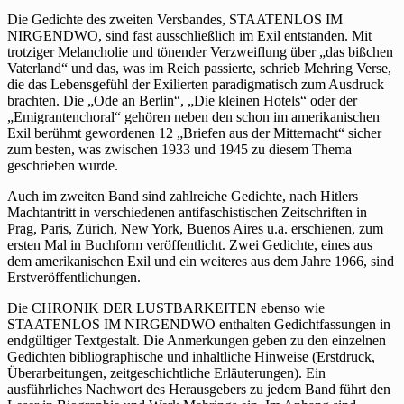
Die Gedichte des zweiten Versbandes, STAATENLOS IM
NIRGENDWO, sind fast ausschließlich im Exil entstanden. Mit
trotziger Melancholie und tönender Verzweiflung über „das bißchen
Vaterland“ und das, was im Reich passierte, schrieb Mehring Verse,
die das Lebensgefühl der Exilierten paradigmatisch zum Ausdruck
brachten. Die „Ode an Berlin“, „Die kleinen Hotels“ oder der
„Emigrantenchoral“ gehören neben den schon im amerikanischen
Exil berühmt gewordenen 12 „Briefen aus der Mitternacht“ sicher
zum besten, was zwischen 1933 und 1945 zu diesem Thema
geschrieben wurde.
Auch im zweiten Band sind zahlreiche Gedichte, nach Hitlers
Machtantritt in verschiedenen antifaschistischen Zeitschriften in
Prag, Paris, Zürich, New York, Buenos Aires u.a. erschienen, zum
ersten Mal in Buchform veröffentlicht. Zwei Gedichte, eines aus
dem amerikanischen Exil und ein weiteres aus dem Jahre 1966, sind
Erstveröffentlichungen.
Die CHRONIK DER LUSTBARKEITEN ebenso wie
STAATENLOS IM NIRGENDWO enthalten Gedichtfassungen in
endgültiger Textgestalt. Die Anmerkungen geben zu den einzelnen
Gedichten bibliographische und inhaltliche Hinweise (Erstdruck,
Überarbeitungen, zeitgeschichtliche Erläuterungen). Ein
ausführliches Nachwort des Herausgebers zu jedem Band führt den