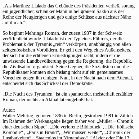
„Als Martinez Llalado das Gebäude des Präsidenten verließ, sprang
ein jugendlicher, schlanker Mann in hellgrauem Sakko aus der
Reihe der Neugierigen und gab einige Schüsse aus nächster Nähe
auf ihn ab.“
So beginnt Mehrings Roman, der zuerst 1937 in der Schweiz
veröffenlicht wurde. Llalado ist der Typ eines Führers, der die
Problematik der Tyrannis „rein“ verkörpert, unabhängig von allen
zeitgenössischen Vorbildern. Er geht den Weg eines Außenseiters,
der sich für die erlittenen Erniedrigungen rächt, indem er die
unwissende Landbevölkerung gegen die Regierung, die Republik,
die Zivilisation organisiert. Seine Gegner, die Sozialisten und die
Republikaner konnten sich bislang nicht auf ein gemeinsames
Vorgehen gegen ihn einigen. Nun, in der Nacht nach dem Attentat,
entscheidet sich das Schicksal der Demokratie.
„Die Nacht des Tyrannen“ ist ein spannender, meisterhaft erzählter
Roman, der nichts an Aktualität eingebüßt hat.
Autor:
Walter Mehring, geboren 1896 in Berlin, gestorben 1981 in Zürich.
Im Rahmen der Werkausgabe liegen bisher vor: „Müller – Chronik
einer deutschen Sippe“, „Die verlorene Bibliothek“, „Die höllische
Komödie“ , „Paris in Brand“, „Wir müssen weiter“, „Chronik der
Lustbarkeiten“, „Staatenlos im Nirgendwo“, “Algier oder Die 13