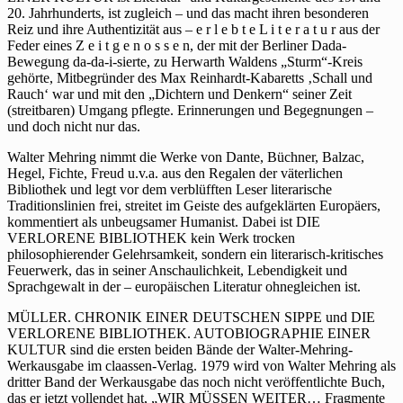
20. Jahrhunderts, ist zugleich – und das macht ihren besonderen
Reiz und ihre Authentizität aus – e r l e b t e L i t e r a t u r aus der
Feder eines Z e i t g e n o s s e n, der mit der Berliner Dada-
Bewegung da-da-i-sierte, zu Herwarth Waldens „Sturm“-Kreis
gehörte, Mitbegründer des Max Reinhardt-Kabaretts ‚Schall und
Rauch‘ war und mit den „Dichtern und Denkern“ seiner Zeit
(streitbaren) Umgang pflegte. Erinnerungen und Begegnungen –
und doch nicht nur das.
Walter Mehring nimmt die Werke von Dante, Büchner, Balzac,
Hegel, Fichte, Freud u.v.a. aus den Regalen der väterlichen
Bibliothek und legt vor dem verblüfften Leser literarische
Traditionslinien frei, streitet im Geiste des aufgeklärten Europäers,
kommentiert als unbeugsamer Humanist. Dabei ist DIE
VERLORENE BIBLIOTHEK kein Werk trocken
philosophierender Gelehrsamkeit, sondern ein literarisch-kritisches
Feuerwerk, das in seiner Anschaulichkeit, Lebendigkeit und
Sprachgewalt in der – europäischen Literatur ohnegleichen ist.
MÜLLER. CHRONIK EINER DEUTSCHEN SIPPE und DIE
VERLORENE BIBLIOTHEK. AUTOBIOGRAPHIE EINER
KULTUR sind die ersten beiden Bände der Walter-Mehring-
Werkausgabe im claassen-Verlag. 1979 wird von Walter Mehring als
dritter Band der Werkausgabe das noch nicht veröffentlichte Buch,
das er jetzt vollendet hat, „WIR MÜSSEN WEITER… Fragmente