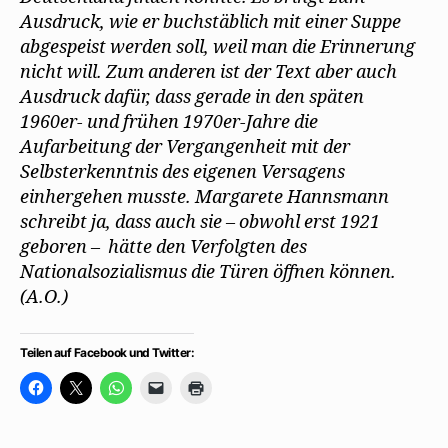
Ausdruck, wie er buchstäblich mit einer Suppe
abgespeist werden soll, weil man die Erinnerung
nicht will. Zum anderen ist der Text aber auch
Ausdruck dafür, dass gerade in den späten
1960er- und frühen 1970er-Jahre die
Aufarbeitung der Vergangenheit mit der
Selbsterkenntnis des eigenen Versagens
einhergehen musste. Margarete Hannsmann
schreibt ja, dass auch sie – obwohl erst 1921
geboren – hätte den Verfolgten des
Nationalsozialismus die Türen öffnen können.
(A.O.)
Teilen auf Facebook und Twitter:
K
K
K
K
K
l
l
l
l
l
i
i
i
i
i
c
c
c
c
c
k
k
k
k
k