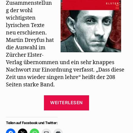
n
wieder
Zusammenstellun
s
singen
t
g der wohl
e
lehre
r
wichtigsten
g
lyrischen Texte
e
ö
neu erschienen.
f
f
Martin Dreyfus hat
n
e
die Auswahl im
t
)
Zürcher Elster-
Verlag übernommen und ein sehr knappes
Nachwort zur Einordnung verfasst. „Dass diese
Zeit uns wieder singen lehre“ heißt der 208
Seiten starke Band.
„Mehrings
WEITERLESEN
Gedichte
neu
zu
Teilen auf Facebook und Twitter:
haben:
K
K
K
K
K