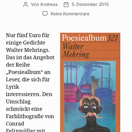
Von
Andreas
5. Dezember 2015
Beitragsautor
Beitragsdatum
zu
Keine Kommentare
Walter
Mehring
ganz
Nur fünf Euro für
neu
einige Gedichte
in
Walter Mehrings.
der
Das ist das Angebot
Reihe
der Reihe
Poesiealbum
„Poesiealbum“ an
Leser, die sich für
Lyrik
interessieren. Den
Umschlag
schmückt eine
Farblithografie von
Conrad
Felixmüller mit