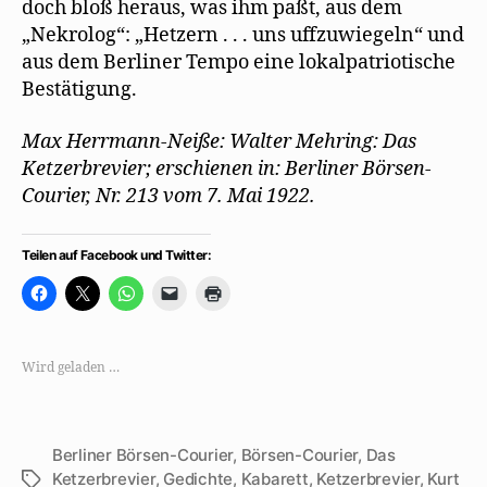
doch bloß heraus, was ihm paßt, aus dem
„Nekrolog“: „Hetzern . . . uns uffzuwiegeln“ und
aus dem Berliner Tempo eine lokalpatriotische
Bestätigung.
Max Herrmann-Neiße: Walter Mehring: Das
Ketzerbrevier; erschienen in: Berliner Börsen-
Courier, Nr. 213 vom 7. Mai 1922.
Teilen auf Facebook und Twitter:
K
K
K
K
K
l
l
l
l
l
i
i
i
i
i
c
c
c
c
c
k
k
k
k
k
,
e
e
e
e
Wird geladen …
u
,
n
n
n
m
u
,
,
z
a
m
u
u
u
u
a
m
m
m
f
u
a
e
A
F
f
u
i
u
Berliner Börsen-Courier
,
Börsen-Courier
,
Das
a
X
f
n
s
c
z
W
e
d
Ketzerbrevier
,
Gedichte
,
Kabarett
,
Ketzerbrevier
,
Kurt
Schlagwörter