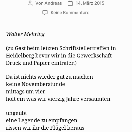
e
n
n
M
s
Von
Andreas
14. März 2015
Beitragsautor
Beitragsdatum
u
s
n
a
t
e
t
e
i
e
zu
Keine Kommentare
m
e
u
l
r
F
r
e
z
g
Margarete
e
g
m
u
e
n
e
F
s
ö
Hannsmann:
s
ö
e
e
f
Walter
t
f
n
n
f
Walter Mehring
e
f
s
d
n
Mehring
r
n
t
e
e
g
e
e
n
t
e
t
r
(
)
(zu Gast beim letzten Schriftstellertreffen in
ö
)
g
W
Heidelberg bevor wir in die Gewerkschaft
f
e
i
f
ö
r
Druck und Papier eintraten)
n
f
d
e
f
i
t
n
n
)
e
n
Da ist nichts wieder gut zu machen
t
e
)
u
keine Novemberstunde
e
m
mittags um vier
F
e
holt ein was wir vierzig Jahre versäumten
n
s
t
ungeübt
e
r
eine Legende zu empfangen
g
e
rissen wir ihr die Flügel heraus
ö
f