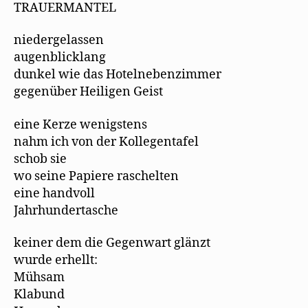
TRAUERMANTEL
f
n
e
t
niedergelassen
)
augenblicklang
dunkel wie das Hotelnebenzimmer
gegenüber Heiligen Geist
eine Kerze wenigstens
nahm ich von der Kollegentafel
schob sie
wo seine Papiere raschelten
eine handvoll
Jahrhundertasche
keiner dem die Gegenwart glänzt
wurde erhellt:
Mühsam
Klabund