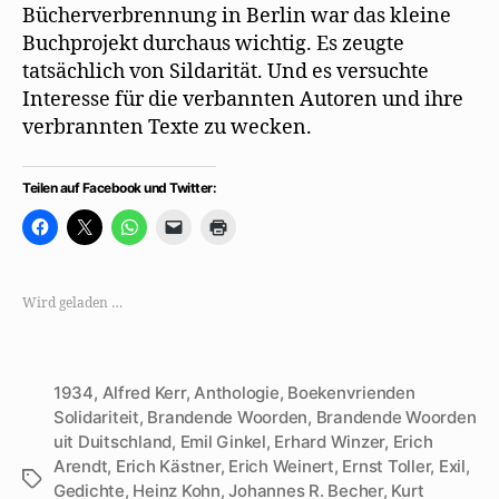
Bücherverbrennung in Berlin war das kleine
Buchprojekt durchaus wichtig. Es zeugte
tatsächlich von Sildarität. Und es versuchte
Interesse für die verbannten Autoren und ihre
verbrannten Texte zu wecken.
Teilen auf Facebook und Twitter:
K
K
K
K
K
l
l
l
l
l
i
i
i
i
i
c
c
c
c
c
k
k
k
k
k
,
e
e
e
e
Wird geladen …
u
,
n
n
n
m
u
,
,
z
a
m
u
u
u
u
a
m
m
m
f
u
a
e
A
F
f
u
i
u
1934
,
Alfred Kerr
,
Anthologie
,
Boekenvrienden
a
X
f
n
s
c
z
W
e
d
Solidariteit
,
Brandende Woorden
,
Brandende Woorden
e
u
h
m
r
uit Duitschland
,
Emil Ginkel
,
Erhard Winzer
,
Erich
b
t
a
F
u
o
e
t
r
c
Arendt
,
Erich Kästner
,
Erich Weinert
,
Ernst Toller
,
Exil
,
o
i
s
e
k
Schlagwörter
k
l
A
u
e
Gedichte
,
Heinz Kohn
,
Johannes R. Becher
,
Kurt