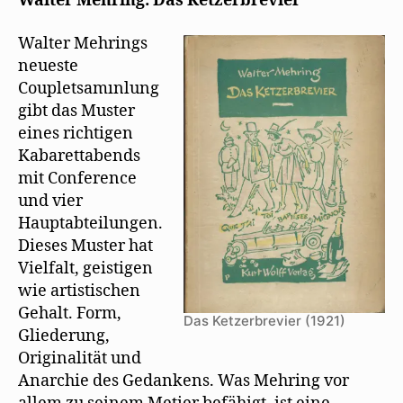
Walter Mehring: Das Ketzerbrevier
)
e
n
rezensiert
t
e
)
u
das
Walter Mehrings
e
Ketzerbrevier
m
neueste
F
e
Coupletsamınlung
n
s
gibt das Muster
t
e
eines richtigen
r
g
Kabarettabends
e
ö
mit Conference
f
f
und vier
n
e
Hauptabteilungen.
t
)
Dieses Muster hat
Vielfalt, geistigen
wie artistischen
Gehalt. Form,
Das Ketzerbrevier (1921)
Gliederung,
Originalität und
Anarchie des Gedankens. Was Mehring vor