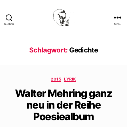
Suchen
Menü
Walter
Mehring
Schlagwort:
Gedichte
Kategorien
2015
LYRIK
Walter Mehring ganz
neu in der Reihe
Poesiealbum