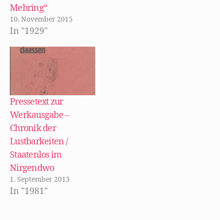
m
F
Mehring“
e
n
10. November 2015
s
In "1929"
t
e
r
g
e
ö
f
f
n
e
t
Pressetext zur
)
Werkausgabe –
Chronik der
Lustbarkeiten /
Staatenlos im
Nirgendwo
1. September 2013
In "1981"