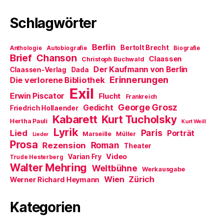
Schlagwörter
Berlin
Bertolt Brecht
Anthologie
Autobiografie
Biografie
Brief
Chanson
Claassen
Christoph Buchwald
Der Kaufmann von Berlin
Claassen-Verlag
Dada
Erinnerungen
Die verlorene Bibliothek
Exil
Erwin Piscator
Flucht
Frankreich
George Grosz
Gedicht
Friedrich Hollaender
Kabarett
Kurt Tucholsky
Hertha Pauli
Kurt Weill
Lyrik
Paris
Lied
Porträt
Marseille
Müller
Lieder
Prosa
Roman
Rezension
Theater
Video
Varian Fry
Trude Hesterberg
Walter Mehring
Weltbühne
Werkausgabe
Wien
Zürich
Werner Richard Heymann
Kategorien