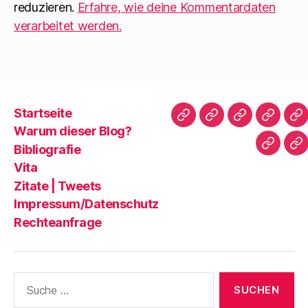
reduzieren.
Erfahre, wie deine Kommentardaten
verarbeitet werden.
Startseite
Startseite
Warum
Bibliografie
Vita
Zi
Warum dieser Blog?
dieser
|
Bibliografie
Impres
Re
Blog?
T
Vita
Zitate | Tweets
Impressum/Datenschutz
Rechteanfrage
Suche
nach: