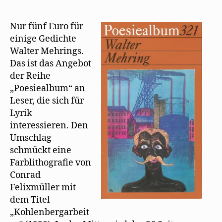
ganz
neu
in
Nur fünf Euro für
der
einige Gedichte
Reihe
Walter Mehrings.
Poesiealbum
Das ist das Angebot
der Reihe
„Poesiealbum“ an
Leser, die sich für
Lyrik
interessieren. Den
Umschlag
schmückt eine
Farblithografie von
Conrad
Felixmüller mit
dem Titel
„Kohlenbergarbeit