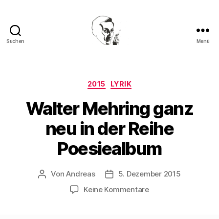
Suchen
Menü
Walter
Mehring
Kategorien
2015
LYRIK
Walter Mehring ganz
neu in der Reihe
Poesiealbum
Von
Andreas
5. Dezember 2015
Beitragsautor
Beitragsdatum
zu
Keine Kommentare
Walter
Mehring