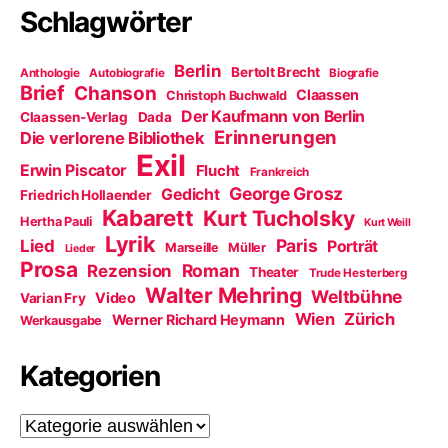
t
n
n
Schlagwörter
)
e
n
t
e
)
u
e
m
Berlin
Bertolt Brecht
Anthologie
Autobiografie
Biografie
F
Brief
Chanson
e
Claassen
Christoph Buchwald
n
Der Kaufmann von Berlin
Claassen-Verlag
Dada
s
t
Erinnerungen
Die verlorene Bibliothek
e
Exil
r
Erwin Piscator
Flucht
g
Frankreich
e
George Grosz
Gedicht
Friedrich Hollaender
ö
f
Kabarett
Kurt Tucholsky
Hertha Pauli
f
Kurt Weill
n
Lyrik
Paris
Lied
Porträt
e
Marseille
Müller
Lieder
t
Prosa
Roman
Rezension
Theater
)
Trude Hesterberg
Walter Mehring
Weltbühne
Video
Varian Fry
Wien
Zürich
Werner Richard Heymann
Werkausgabe
Kategorien
Kategorien