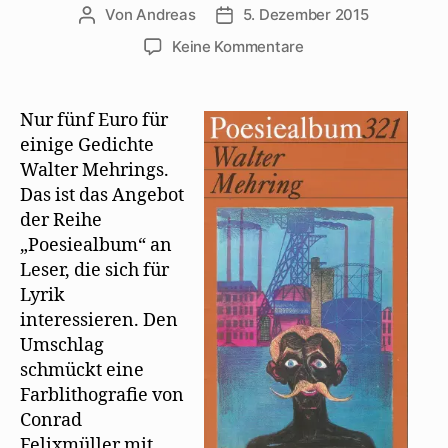
Von
Andreas
5. Dezember 2015
Beitragsautor
Beitragsdatum
zu
Keine Kommentare
Walter
Mehring
ganz
Nur fünf Euro für
neu
einige Gedichte
in
Walter Mehrings.
der
Das ist das Angebot
Reihe
der Reihe
Poesiealbum
„Poesiealbum“ an
Leser, die sich für
Lyrik
interessieren. Den
Umschlag
schmückt eine
Farblithografie von
Conrad
Felixmüller mit