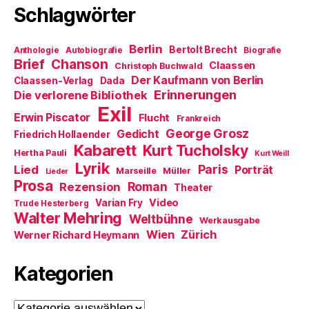
t
n
n
Schlagwörter
)
e
n
t
e
)
u
e
m
Berlin
Bertolt Brecht
Anthologie
Autobiografie
Biografie
F
Brief
Chanson
e
Claassen
Christoph Buchwald
n
Der Kaufmann von Berlin
Claassen-Verlag
Dada
s
t
Erinnerungen
Die verlorene Bibliothek
e
Exil
r
Erwin Piscator
Flucht
g
Frankreich
e
George Grosz
Gedicht
Friedrich Hollaender
ö
f
Kabarett
Kurt Tucholsky
Hertha Pauli
f
Kurt Weill
n
Lyrik
Paris
Lied
Porträt
Marseille
e
Müller
Lieder
t
Prosa
Roman
Rezension
Theater
)
Video
Varian Fry
Trude Hesterberg
Walter Mehring
Weltbühne
Werkausgabe
Wien
Zürich
Werner Richard Heymann
Kategorien
Kategorien