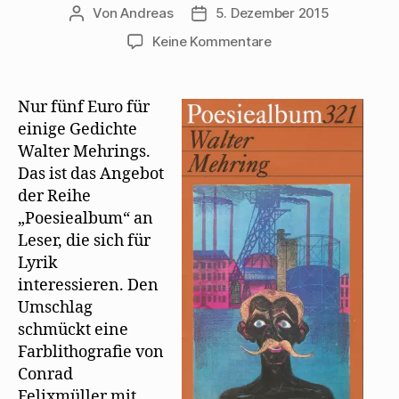
Von
Andreas
5. Dezember 2015
Beitragsautor
Beitragsdatum
zu
Keine Kommentare
Walter
Mehring
ganz
Nur fünf Euro für
neu
einige Gedichte
in
Walter Mehrings.
der
Das ist das Angebot
Reihe
der Reihe
Poesiealbum
„Poesiealbum“ an
Leser, die sich für
Lyrik
interessieren. Den
Umschlag
schmückt eine
Farblithografie von
Conrad
Felixmüller mit