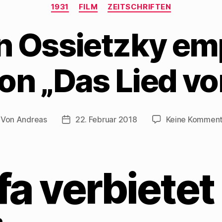
Kategorien
1931
FILM
ZEITSCHRIFTEN
n Ossietzky em
on „Das Lied v
Von
Andreas
22. Februar 2018
Keine Komment
itragsautor
Beitragsdatum
fa verbietet