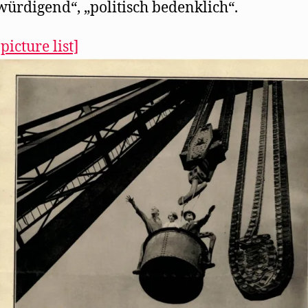
ürdigend“, „politisch bedenklich“.
picture list]