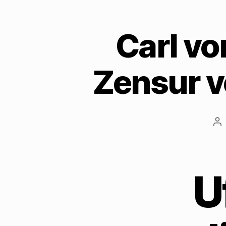
Carl vo
Zensur v
Be
U