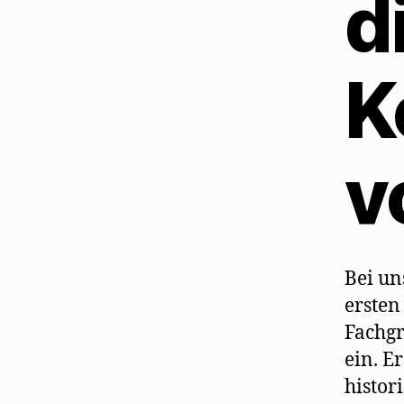
d
K
v
Bei un
ersten
Fachgr
ein. E
histor