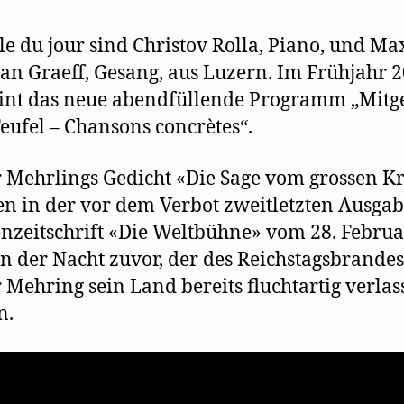
e
m
F
le du jour sind Christov Rolla, Piano, und Ma
e
n
s
ian Graeff, Gesang, aus Luzern. Im Frühjahr 
t
e
int das neue abendfüllende Programm „Mitg
r
g
ufel – Chansons concrètes“.
e
ö
f
f
n
 Mehrlings Gedicht «Die Sage vom grossen K
e
t
en in der vor dem Verbot zweitletzten Ausgab
)
zeitschrift «Die Weltbühne» vom 28. Februa
In der Nacht zuvor, der des Reichstagsbrandes
 Mehring sein Land bereits fluchtartig verlas
n.