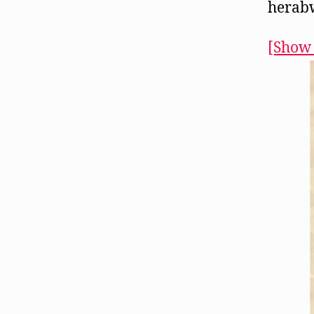
herabw
[Show 