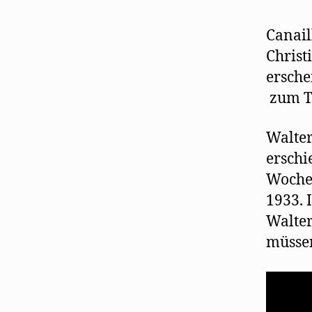
Canail
Christ
ersche
zum Te
Walter
erschi
Wochen
1933. 
Walter
müsse