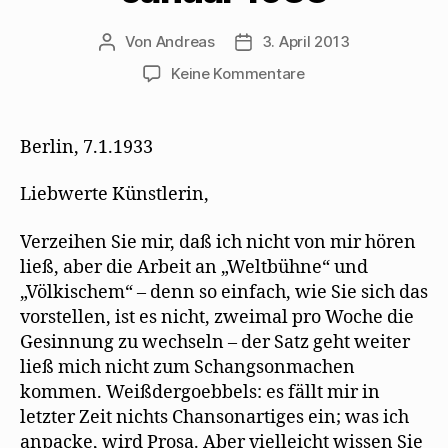
Von
Andreas
3. April 2013
Beitragsautor
Beitragsdatum
zu
Keine Kommentare
Walter
Mehring
antwortet
Berlin, 7.1.1933
Erika
Mann
Liebwerte Künstlerin,
im
Januar
Verzeihen Sie mir, daß ich nicht von mir hören
1933
ließ, aber die Arbeit an „Weltbühne“ und
„Völkischem“ – denn so einfach, wie Sie sich das
vorstellen, ist es nicht, zweimal pro Woche die
Gesinnung zu wechseln – der Satz geht weiter
ließ mich nicht zum Schangsonmachen
kommen. Weißdergoebbels: es fällt mir in
letzter Zeit nichts Chansonartiges ein; was ich
anpacke, wird Prosa. Aber vielleicht wissen Sie