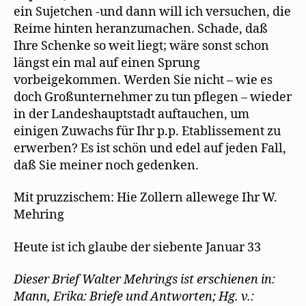
n
ein Sujetchen -und dann will ich versuchen, die
e
t
Reime hinten heranzumachen. Schade, daß
)
Ihre Schenke so weit liegt; wäre sonst schon
längst ein mal auf einen Sprung
vorbeigekommen. Werden Sie nicht – wie es
doch Großunternehmer zu tun pflegen – wieder
in der Landeshauptstadt auftauchen, um
einigen Zuwachs für Ihr p.p. Etablissement zu
erwerben? Es ist schön und edel auf jeden Fall,
daß Sie meiner noch gedenken.
Mit pruzzischem: Hie Zollern allewege Ihr W.
Mehring
Heute ist ich glaube der siebente Januar 33
Dieser Brief Walter Mehrings ist erschienen in:
Mann, Erika: Briefe und Antworten; Hg. v.: