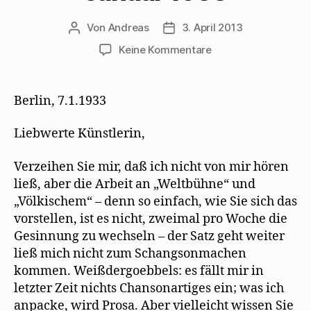
e
t
e
i
e
m
e
u
l
r
F
r
e
z
g
Von
Andreas
3. April 2013
Beitragsautor
Beitragsdatum
e
g
m
u
e
n
e
F
s
ö
zu
Keine Kommentare
s
ö
e
e
f
t
f
n
n
f
Walter
e
f
s
d
n
r
n
t
e
e
Mehring
g
e
e
n
t
antwortet
e
t
r
(
)
Berlin, 7.1.1933
ö
)
g
W
Erika
f
e
i
f
ö
r
Mann
n
f
d
Liebwerte Künstlerin,
im
e
f
i
t
n
n
Januar
)
e
n
Verzeihen Sie mir, daß ich nicht von mir hören
t
e
1933
)
u
ließ, aber die Arbeit an „Weltbühne“ und
e
m
„Völkischem“ – denn so einfach, wie Sie sich das
F
e
vorstellen, ist es nicht, zweimal pro Woche die
n
s
Gesinnung zu wechseln – der Satz geht weiter
t
e
ließ mich nicht zum Schangsonmachen
r
g
kommen. Weißdergoebbels: es fällt mir in
e
ö
letzter Zeit nichts Chansonartiges ein; was ich
f
f
anpacke, wird Prosa. Aber vielleicht wissen Sie