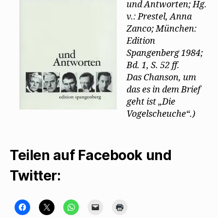
und Antworten; Hg.
v.: Prestel, Anna
Zanco; München:
Edition
Spangenberg 1984;
Bd. 1, S. 52 ff.
Das Chanson, um
das es in dem Brief
geht ist „Die
Vogelscheuche“.)
Teilen auf Facebook und
Twitter:
K
K
K
K
K
l
l
l
l
l