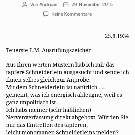
Von
Andreas
29. November 2015
Beitragsautor
Beitragsdatum
zu
Keine Kommentare
Walter
Mehring
stellt
25.8.1934
Erika
Mann
Teuerste E.M. Ausrufungszeichen
eine
Rechnung
Aus Ihren werten Mustern hab ich mir das
tapfere Schneiderlein ausgesucht und sende ich
Ihnen selbes gleich zur Anprobe.
Mit dem Schneiderlein ist natürlich …..
gemeint, was ich energisch ableugne, weil es
ganz unpolitisch ist.
Ich habs meiner (sehr häßlichen)
Nervenverfassung direkt abgeboxt. Würden Sie
mir das Eintreffen des tapferen,
leicht monomanen Schneiderleins melden?