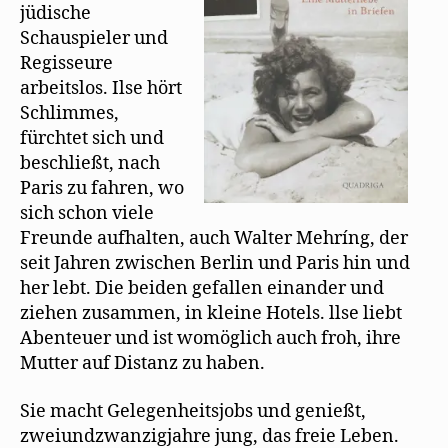
m
jüdische
Winter
F
e
in
Schauspieler und
n
s
Paris
Regisseure
t
e
arbeitslos. Ilse hört
r
g
Schlimmes,
e
ö
fürchtet sich und
f
f
beschließt, nach
n
e
Paris zu fahren, wo
t
)
sich schon viele
Freunde aufhalten, auch Walter Mehríng, der
seit Jahren zwischen Berlin und Paris hin und
her lebt. Die beiden gefallen einander und
ziehen zusammen, in kleine Hotels. llse liebt
Abenteuer und ist womöglich auch froh, ihre
Mutter auf Distanz zu haben.
Sie macht Gelegenheitsjobs und genießt,
zweiundzwanzigjahre jung, das freie Leben.