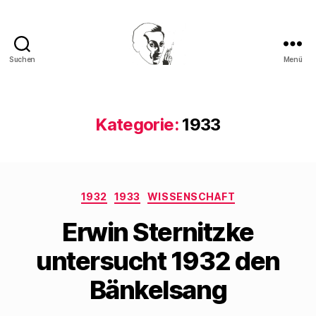
Suchen
Menü
Walter
Mehring
Kategorie:
1933
Kategorien
1932
1933
WISSENSCHAFT
Erwin Sternitzke
untersucht 1932 den
Bänkelsang