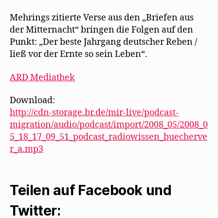
e
r
g
Mehrings zitierte Verse aus den „Briefen aus
e
ö
der Mitternacht“ bringen die Folgen auf den
f
f
Punkt: „Der beste Jahrgang deutscher Reben /
n
e
ließ vor der Ernte so sein Leben“.
t
)
ARD Mediathek
Download:
http://cdn-storage.br.de/mir-live/podcast-
migration/audio/podcast/import/2008_05/2008_0
5_18_17_09_51_podcast_radiowissen_buecherve
r_a.mp3
Teilen auf Facebook und
Twitter: