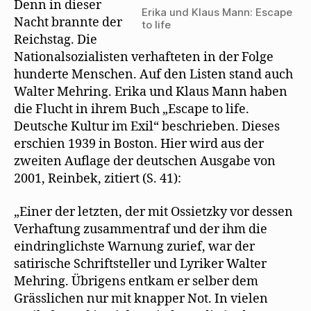
g
Denn in dieser
e
Erika und Klaus Mann: Escape
ö
Nacht brannte der
to life
f
f
Reichstag. Die
n
e
Nationalsozialisten verhafteten in der Folge
t
)
hunderte Menschen. Auf den Listen stand auch
Walter Mehring. Erika und Klaus Mann haben
die Flucht in ihrem Buch „Escape to life.
Deutsche Kultur im Exil“ beschrieben. Dieses
erschien 1939 in Boston. Hier wird aus der
zweiten Auflage der deutschen Ausgabe von
2001, Reinbek, zitiert (S. 41):
„Einer der letzten, der mit Ossietzky vor dessen
Verhaftung zusammentraf und der ihm die
eindringlichste Warnung zurief, war der
satirische Schriftsteller und Lyriker Walter
Mehring. Übrigens entkam er selber dem
Grässlichen nur mit knapper Not. In vielen