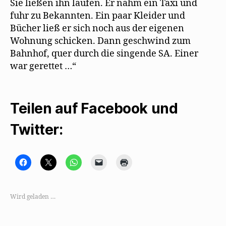
Sie ließen ihn laufen. Er nahm ein Taxi und
fuhr zu Bekannten. Ein paar Kleider und
Bücher ließ er sich noch aus der eigenen
Wohnung schicken. Dann geschwind zum
Bahnhof, quer durch die singende SA. Einer
war gerettet …“
Teilen auf Facebook und
Twitter:
K
K
K
K
K
l
l
l
l
l
i
i
i
i
i
c
c
c
c
c
k
k
k
k
k
,
e
e
e
e
Wird geladen …
u
,
n
n
n
m
u
,
,
z
a
m
u
u
u
u
a
m
m
m