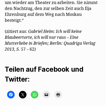
um wieder am Theater zu arbeiten. Sie nimmt
den Nachtzug, den zur selben Zeit auch Ilja
Ehrenburg auf dem Weg nach Moskau
besteigt.“
(zitiert aus:
Gabriel Heim: Ich will keine
Blaubeertorte, ich will nur raus – Eine
Mutterliebe in Briefen; Berlin: Quadriga Verlag
2013, S.
57 – 62)
Teilen auf Facebook und
Twitter:
K
K
K
K
K
l
l
l
l
l
i
i
i
i
i
c
c
c
c
c