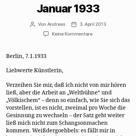
F
r
e
z
g
Januar 1933
e
g
m
u
e
n
e
F
s
ö
s
ö
e
e
f
t
f
n
n
f
e
f
s
d
n
Von
Andreas
3. April 2013
Beitragsautor
Beitragsdatum
r
n
t
e
e
g
e
e
n
t
zu
Keine Kommentare
e
t
r
(
)
ö
)
g
W
Walter
f
e
i
f
ö
r
Mehring
n
f
d
antwortet
e
f
i
Berlin, 7.1.1933
t
n
n
Erika
)
e
n
t
e
Mann
)
u
Liebwerte Künstlerin,
e
im
m
Januar
F
Verzeihen Sie mir, daß ich nicht von mir hören
e
1933
n
ließ, aber die Arbeit an „Weltbühne“ und
s
t
„Völkischem“ – denn so einfach, wie Sie sich das
e
r
vorstellen, ist es nicht, zweimal pro Woche die
g
e
Gesinnung zu wechseln – der Satz geht weiter
ö
f
ließ mich nicht zum Schangsonmachen
f
n
kommen. Weißdergoebbels: es fällt mir in
e