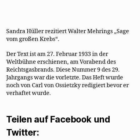
g
e
ö
f
f
n
e
Sandra Hüller rezitiert Walter Mehrings „Sage
t
)
vom großen Krebs“.
Der Text ist am 27. Februar 1933 in der
Weltbühne erschienen, am Vorabend des
Reichtsgasbrands. Diese Nummer 9 des 29.
Jahrgangs war die vorletzte. Das Heft wurde
noch von Carl von Ossietzky redigiert bevor er
verhaftet wurde.
Teilen auf Facebook und
Twitter: