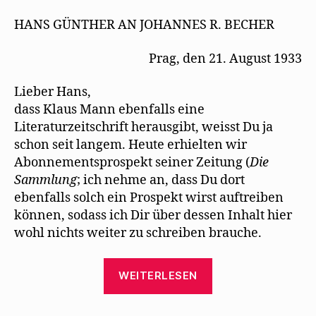
Günther
)
e
n
t
e
will
HANS GÜNTHER AN JOHANNES R. BECHER
)
u
Mehring
e
m
für
F
Prag, den 21. August 1933
e
die
n
„Neuen
s
Lieber Hans,
t
Deutschen
e
dass Klaus Mann ebenfalls eine
r
Blätter“
g
Literaturzeitschrift herausgibt, weisst Du ja
gewinnen
e
ö
schon seit langem. Heute erhielten wir
f
f
Abonnementsprospekt seiner Zeitung (
Die
n
e
Sammlung
; ich nehme an, dass Du dort
t
)
ebenfalls solch ein Prospekt wirst auftreiben
können, sodass ich Dir über dessen Inhalt hier
wohl nichts weiter zu schreiben brauche.
„Hans
WEITERLESEN
Günther
will