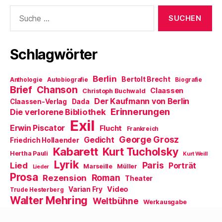
r
n
t
e
e
Suche
g
e
e
n
t
e
t
r
(
)
nach:
ö
)
g
W
f
e
i
f
ö
r
n
f
d
e
f
i
Schlagwörter
t
n
n
)
e
n
t
e
)
u
Berlin
Bertolt Brecht
Anthologie
Autobiografie
Biografie
e
m
Brief
Chanson
Claassen
Christoph Buchwald
F
e
Der Kaufmann von Berlin
Claassen-Verlag
Dada
n
Erinnerungen
Die verlorene Bibliothek
s
t
Exil
e
Erwin Piscator
Flucht
Frankreich
r
George Grosz
g
Gedicht
Friedrich Hollaender
e
Kabarett
Kurt Tucholsky
ö
Hertha Pauli
Kurt Weill
f
Lyrik
Paris
Lied
f
Porträt
Marseille
Müller
Lieder
n
Prosa
Roman
Rezension
e
Theater
t
Video
Varian Fry
Trude Hesterberg
)
Walter Mehring
Weltbühne
Werkausgabe
Wien
Zürich
Werner Richard Heymann