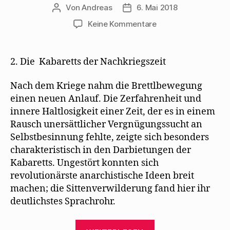
Von
Andreas
6. Mai 2018
Beitragsautor
Beitragsdatum
zu
Keine Kommentare
Erwin
Sternitzke
untersucht
2. Die Kabaretts der Nachkriegszeit
1932
den
Nach dem Kriege nahm die Brettlbewegung
Bänkelsang
einen neuen Anlauf. Die Zerfahrenheit und
innere Haltlosigkeit einer Zeit, der es in einem
Rausch unersättlicher Vergnügungssucht an
Selbstbesinnung fehlte, zeigte sich besonders
charakteristisch in den Darbietungen der
Kabaretts. Ungestört konnten sich
revolutionärste anarchistische Ideen breit
machen; die Sittenverwilderung fand hier ihr
deutlichstes Sprachrohr.
„Erwin