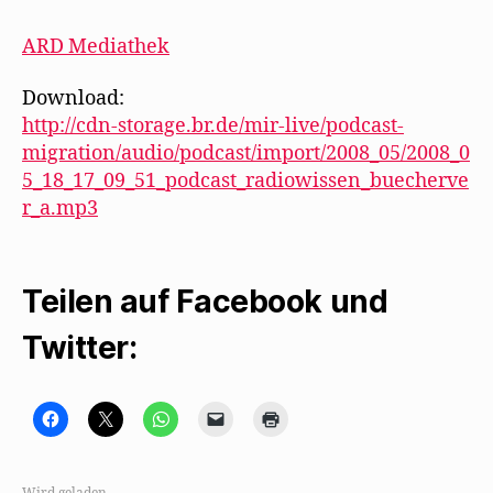
ARD Mediathek
Download:
http://cdn-storage.br.de/mir-live/podcast-
migration/audio/podcast/import/2008_05/2008_0
5_18_17_09_51_podcast_radiowissen_buecherve
r_a.mp3
Teilen auf Facebook und
Twitter:
K
K
K
K
K
l
l
l
l
l
i
i
i
i
i
c
c
c
c
c
k
k
k
k
k
,
e
e
e
e