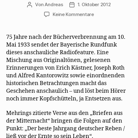
Von
Andreas
1. Oktober 2012
Beitragsautor
Beitragsdatum
zu
Keine Kommentare
Feature
des
Bayerischen
75 Jahre nach der Bücherverbrennung am 10.
Rundfunks
Mai 1933 sendet der Bayerische Rundfunk
zur
dieses anschauliche Radiofeature. Eine
Bücherverbrennung
Mischung aus Originaltönen, gelesenen
Erinnerungen von Erich Kästner, Joseph Roth
und Alfred Kantorowitz sowie einordnenden
historischen Betrachtungen macht das
Geschehen anschaulich – und löst beim Hörer
noch immer Kopfschütteln, ja Entsetzen aus.
Mehrings zitierte Verse aus den „Briefen aus
der Mitternacht“ bringen die Folgen auf den
Punkt: „Der beste Jahrgang deutscher Reben /
ließ vor der Ernte so sein Leben“.