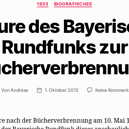
Kategorien
1933
BIOGRAFISCHES
ure des Bayeri
Rundfunks zur
cherverbrenn
Von
Andreas
1. Oktober 2012
Keine Komment
eitragsautor
Beitragsdatum
re nach der Bücherverbrennung am 10. Mai 