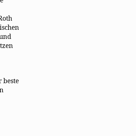
he
Bücherverbrennung
Roth
ischen
 und
etzen
r beste
in