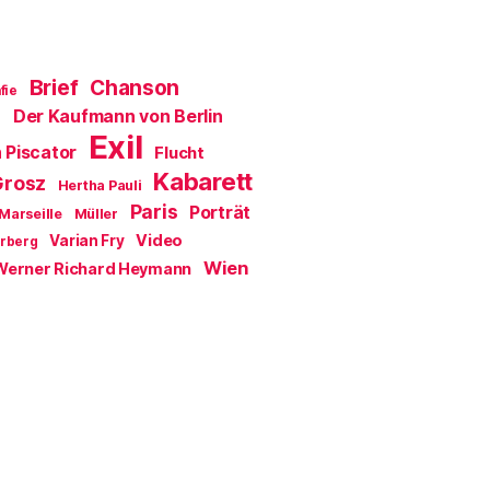
Brief
Chanson
fie
Der Kaufmann von Berlin
a
Exil
 Piscator
Flucht
Kabarett
Grosz
Hertha Pauli
Paris
Porträt
Marseille
Müller
Video
Varian Fry
erberg
Wien
Werner Richard Heymann