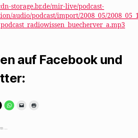
/cdn-storage.br.de/mir-live/podcast-
ion/audio/podcast/import/2008_05/2008_05_
_podcast_radiowissen_buecherver_a.mp3
len auf Facebook und
tter:
K
K
K
K
l
l
l
l
i
i
i
i
c
c
c
c
k
k
k
k
e
e
e
e
,
n
n
n
en …
u
,
,
z
m
u
u
u