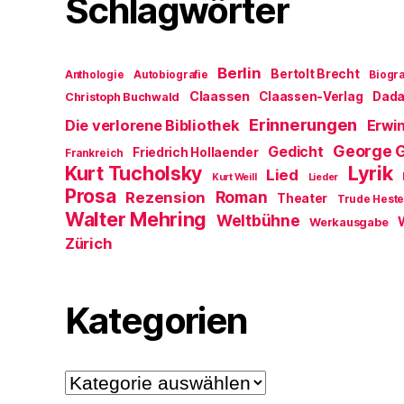
Schlagwörter
Berlin
Bertolt Brecht
Anthologie
Autobiografie
Biogra
Claassen
Claassen-Verlag
Dad
Christoph Buchwald
Erinnerungen
Die verlorene Bibliothek
Erwin
George 
Gedicht
Friedrich Hollaender
Frankreich
Kurt Tucholsky
Lyrik
Lied
Kurt Weill
Lieder
Prosa
Roman
Rezension
Theater
Trude Hest
Walter Mehring
Weltbühne
Werkausgabe
Zürich
Kategorien
Kategorien