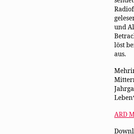
sendet
Radiof
gelese
und Al
Betrac
löst b
aus.
Mehrin
Mitter
Jahrga
Leben“
ARD M
Downl