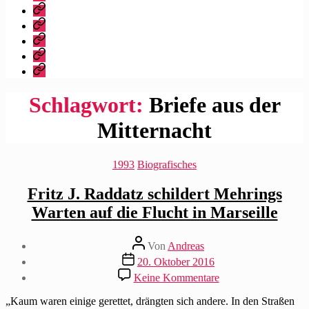
dieser
Bibliografie
Blog?
Vita
Zitate
|
Impressum/Datenschutz
Tweets
Rechteanfrage
Schlagwort:
Briefe aus der
Mitternacht
Kategorien
1993
Biografisches
Fritz J. Raddatz schildert Mehrings
Warten auf die Flucht in Marseille
Beitragsautor
Von
Andreas
Beitragsdatum
20. Oktober 2016
zu
Keine Kommentare
Fritz
J.
„Kaum waren einige gerettet, drängten sich andere. In den Straßen