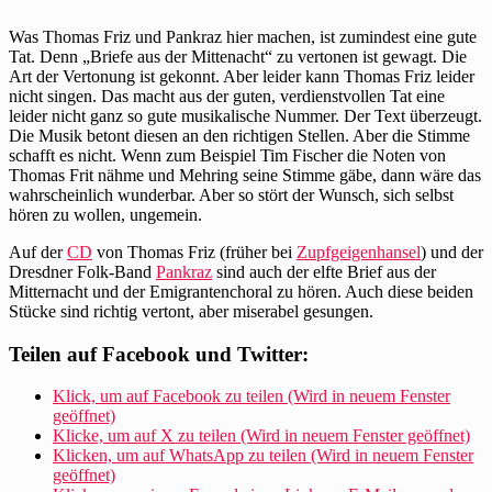
Was Thomas Friz und Pankraz hier machen, ist zumindest eine gute
Tat. Denn „Briefe aus der Mittenacht“ zu vertonen ist gewagt. Die
Art der Vertonung ist gekonnt. Aber leider kann Thomas Friz leider
nicht singen. Das macht aus der guten, verdienstvollen Tat eine
leider nicht ganz so gute musikalische Nummer. Der Text überzeugt.
Die Musik betont diesen an den richtigen Stellen. Aber die Stimme
schafft es nicht. Wenn zum Beispiel Tim Fischer die Noten von
Thomas Frit nähme und Mehring seine Stimme gäbe, dann wäre das
wahrscheinlich wunderbar. Aber so stört der Wunsch, sich selbst
hören zu wollen, ungemein.
Auf der
CD
von Thomas Friz (früher bei
Zupfgeigenhansel
) und der
Dresdner Folk-Band
Pankraz
sind auch der elfte Brief aus der
Mitternacht und der Emigrantenchoral zu hören. Auch diese beiden
Stücke sind richtig vertont, aber miserabel gesungen.
Teilen auf Facebook und Twitter:
Klick, um auf Facebook zu teilen (Wird in neuem Fenster
geöffnet)
Klicke, um auf X zu teilen (Wird in neuem Fenster geöffnet)
Klicken, um auf WhatsApp zu teilen (Wird in neuem Fenster
geöffnet)