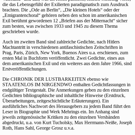
die das Lebensgefühl der Exilierten paradigmatisch zum Ausdruck
brachten. Die „Ode an Berlin“, „Die kleinen Hotels“ oder der
„Emigrantenchoral“ gehören neben den schon im amerikanischen
Exil berühmt gewordenen 12 „Briefen aus der Mitternacht“ sicher
zum besten, was zwischen 1933 und 1945 zu diesem Thema
geschrieben wurde.
Auch im zweiten Band sind zahlreiche Gedichte, nach Hitlers
Machtantritt in verschiedenen antifaschistischen Zeitschriften in
Prag, Paris, Zürich, New York, Buenos Aires u.a. erschienen, zum
ersten Mal in Buchform veröffentlicht. Zwei Gedichte, eines aus
dem amerikanischen Exil und ein weiteres aus dem Jahre 1966, sind
Erstveröffentlichungen.
Die CHRONIK DER LUSTBARKEITEN ebenso wie
STAATENLOS IM NIRGENDWO enthalten Gedichtfassungen in
endgültiger Textgestalt. Die Anmerkungen geben zu den einzelnen
Gedichten bibliographische und inhaltliche Hinweise (Erstdruck,
Überarbeitungen, zeitgeschichtliche Erläuterungen). Ein
ausführliches Nachwort des Herausgebers zu jedem Band führt den
Leser in Biographie und Werk Mehrings ein. Im Anhang sind
jeweils zeitgenössische Kritiken zu den einzelnen Versbänden
abgedruckt, u.a. von Kurt Tucholsky, Max Herrmann-Neiße, Joseph
Roth, Hans Sahl, George Grosz u.v.a.