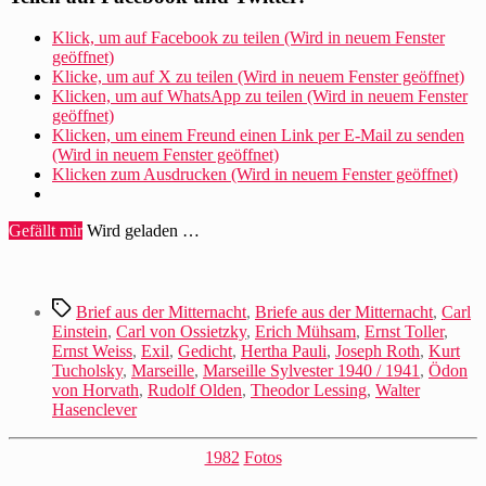
Klick, um auf Facebook zu teilen (Wird in neuem Fenster
geöffnet)
Klicke, um auf X zu teilen (Wird in neuem Fenster geöffnet)
Klicken, um auf WhatsApp zu teilen (Wird in neuem Fenster
geöffnet)
Klicken, um einem Freund einen Link per E-Mail zu senden
(Wird in neuem Fenster geöffnet)
Klicken zum Ausdrucken (Wird in neuem Fenster geöffnet)
Gefällt mir
Wird geladen …
Schlagwörter
Brief aus der Mitternacht
,
Briefe aus der Mitternacht
,
Carl
Einstein
,
Carl von Ossietzky
,
Erich Mühsam
,
Ernst Toller
,
Ernst Weiss
,
Exil
,
Gedicht
,
Hertha Pauli
,
Joseph Roth
,
Kurt
Tucholsky
,
Marseille
,
Marseille Sylvester 1940 / 1941
,
Ödon
von Horvath
,
Rudolf Olden
,
Theodor Lessing
,
Walter
Hasenclever
Kategorien
1982
Fotos