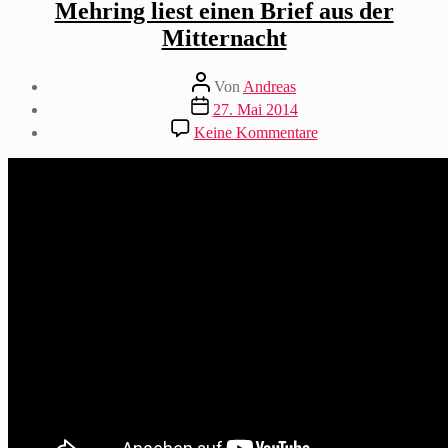
Mehring liest einen Brief aus der
Mitternacht
Beitragsautor
Von
Andreas
Beitragsdatum
27. Mai 2014
zu
Keine Kommentare
Mehring
liest
einen
Brief
aus
der
Mitternacht