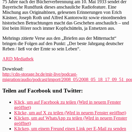
des
75 Jahre nach der Bücherverbrennung am 10. Mai 1933 sendet der
Bayerischen
Bayerische Rundfunk dieses anschauliche Radiofeature. Eine
Rundfunks
Mischung aus Originaltönen, gelesenen Erinnerungen von Erich
zur
Kästner, Joseph Roth und Alfred Kantorowitz sowie einordnenden
Bücherverbrennung
historischen Betrachtungen macht das Geschehen anschaulich – und
löst beim Hörer noch immer Kopfschütteln, ja Entsetzen aus.
Mehrings zitierte Verse aus den „Briefen aus der Mitternacht“
bringen die Folgen auf den Punkt: „Der beste Jahrgang deutscher
Reben / ließ vor der Ernte so sein Leben“.
ARD Mediathek
Download:
http://cdn-storage.br.de/mir-live/podcast-
migration/audio/podcast/import/2008_05/2008_05_18_17_09_51_po
Teilen auf Facebook und Twitter:
Klick, um auf Facebook zu teilen (Wird in neuem Fenster
geöffnet)
Klicke, um auf X zu teilen (Wird in neuem Fenster geöffnet)
Klicken, um auf WhatsApp zu teilen (Wird in neuem Fenster
geöffnet)
Klicken, um einem Freund einen Link per E-Mail zu senden