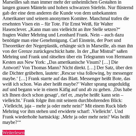
Raddatz
Marseilles sah man immer mehr der unheimlichen Gestalten in
schildert
langen grauen Mänteln und hohen schwarzen Stiefeln. Nur flüsternd
Mehrings
gab der eine dem anderen die Kunde von dem unbekannten
Warten
Amerikaner und seinem anonymen Komitee. Manchmal trafen die
auf
ersehnten Visen ein – für Tote. Für Ernst Weiß, für Walter
die
Hasenclever. „Kann man uns vielleicht an ihre Stelle setzen?“
Flucht
fragten Walter Mehring und Leonhard Frank. Nein – auch dazu
in
benötigte man eine Genehmigung. Carl Einstein, der Poet und
Marseille
Theoretiker der Negerplastik, erhängte sich in Marseille, als man ihn
von der Grenze zurückgeschickt hatte. In der „Bar Mistral“ saßen
Mehring und Frank und rätselten über ein Telegramm von Hermann
Kesten aus New York: „Das amerikanische Visum? […] Die
Antwort? Von Thomas Mann? Nicht direkt. […] Der Satz, über den
die Dichter grübelten, lautete: ‚Rescue visa following, by messenger
maybe.‘ […] Frank starrte auf das Blatt. Messenger heißt Bote, das
weiß ich schon. Was aber heißt maybe?’ Walter sprang ungeduldig
auf und begann wie in einem Käfig auf und ab zu gehen. ‚Das habe
ich Ihnen doch schon gesagt‘, rief er, ‚maybe heißt: kann sein –
vielleicht.’ Frank folgte ihm mit seinem durchbohrenden Blick:
‚Vielleicht, jaja – mehr ja oder mehr nein?’ Mit einem Ruck blieb
Mehring vor ihm stehen und erwiderte scharf: .Vielleicht’. Und
Frank wiederholte hartnäckig: ‚Mehr ja oder mehr nein? Was heißt
maybe?‘“
„Fritz
Weiterlesen