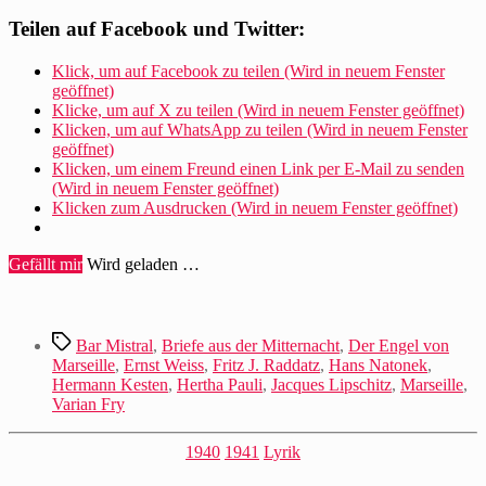
J.
Raddatz
Teilen auf Facebook und Twitter:
schildert
Mehrings
Klick, um auf Facebook zu teilen (Wird in neuem Fenster
Warten
geöffnet)
auf
Klicke, um auf X zu teilen (Wird in neuem Fenster geöffnet)
die
Klicken, um auf WhatsApp zu teilen (Wird in neuem Fenster
Flucht
geöffnet)
in
Klicken, um einem Freund einen Link per E-Mail zu senden
Marseille“
(Wird in neuem Fenster geöffnet)
Klicken zum Ausdrucken (Wird in neuem Fenster geöffnet)
Gefällt mir
Wird geladen …
Schlagwörter
Bar Mistral
,
Briefe aus der Mitternacht
,
Der Engel von
Marseille
,
Ernst Weiss
,
Fritz J. Raddatz
,
Hans Natonek
,
Hermann Kesten
,
Hertha Pauli
,
Jacques Lipschitz
,
Marseille
,
Varian Fry
Kategorien
1940
1941
Lyrik