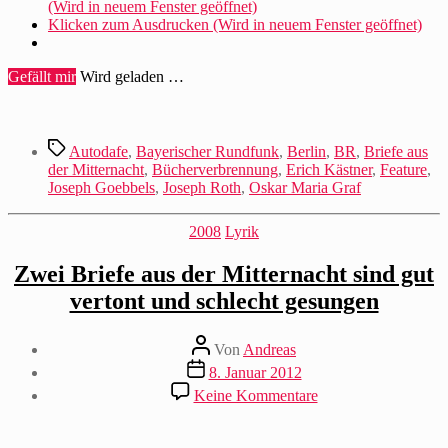
(Wird in neuem Fenster geöffnet)
Klicken zum Ausdrucken (Wird in neuem Fenster geöffnet)
Gefällt mir
Wird geladen …
Schlagwörter
Autodafe
,
Bayerischer Rundfunk
,
Berlin
,
BR
,
Briefe aus
der Mitternacht
,
Bücherverbrennung
,
Erich Kästner
,
Feature
,
Joseph Goebbels
,
Joseph Roth
,
Oskar Maria Graf
Kategorien
2008
Lyrik
Zwei Briefe aus der Mitternacht sind gut
vertont und schlecht gesungen
Beitragsautor
Von
Andreas
Beitragsdatum
8. Januar 2012
zu
Keine Kommentare
Zwei
Briefe
aus