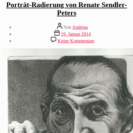
Porträt-Radierung von Renate Sendler-
Peters
Beitragsautor
Von
Andreas
Beitragsdatum
19. Januar 2014
zu
Keine Kommentare
Porträt-
Radierung
von
Renate
Sendler-
Peters