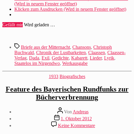
(Wird in neuem Fenster geöffnet)
Klicken zum Ausdrucken (Wird in neuem Fenster geöffnet)
Gefällt mir
Wird geladen …
Schlagwörter
Briefe aus der Mitternacht
,
Chansons
,
Christoph
Buchwald
,
Chronik der Lustbarkeiten
,
Claassen
,
Claassen-
Verlag
,
Dada
,
Exil
,
Gedichte
,
Kabarett
,
Lieder
,
Lyrik
,
Staatelos im Nirgendwo
,
Werkausgabe
Kategorien
1933
Biografisches
Feature des Bayerischen Rundfunks zur
Bücherverbrennung
Beitragsautor
Von
Andreas
Beitragsdatum
1. Oktober 2012
zu
Keine Kommentare
Feature