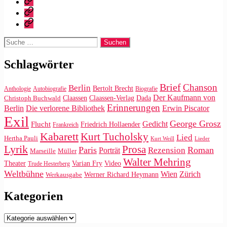
|
Impressum/Datenschutz
Tweets
Rechteanfrage
Suche
nach:
Schlagwörter
Brief
Chanson
Berlin
Bertolt Brecht
Anthologie
Autobiografie
Biografie
Der Kaufmann von
Claassen
Claassen-Verlag
Dada
Christoph Buchwald
Erinnerungen
Die verlorene Bibliothek
Berlin
Erwin Piscator
Exil
George Grosz
Gedicht
Flucht
Friedrich Hollaender
Frankreich
Kabarett
Kurt Tucholsky
Lied
Hertha Pauli
Kurt Weill
Lieder
Lyrik
Prosa
Paris
Roman
Rezension
Porträt
Marseille
Müller
Walter Mehring
Video
Theater
Varian Fry
Trude Hesterberg
Weltbühne
Wien
Zürich
Werner Richard Heymann
Werkausgabe
Kategorien
Kategorien