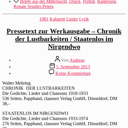
Briefe aus der Mitternacht
,
Druck
,
Porträt
,
Radierung
,
Renate Sendler-Peters
Kategorien
1981
Kabarett
Lieder
Lyrik
Pressetext zur Werkausgabe – Chronik
der Lustbarkeiten / Staatenlos im
Nirgendwo
Beitragsautor
Von
Andreas
Beitragsdatum
1. September 2013
zu
Keine Kommentare
Pressetext
zur
Walter Mehring
Werkausgabe
CHRONIK DER LUSTBARKEITEN
–
Die Gedichte, Lieder und Chansons 1918-1933
Chronik
536 Seiten, Pappband, claassen Verlag GmbH, Düsseldorf, DM
der
38,–
Lustbarkeiten
/
STAATENLOS IM NIRGENDWO
Staatenlos
Die Gedichte, Lieder und Chansons 1933-1974
im
276 Seiten, Pappband, claassen Verlag GmbH, Düsseldorf, DM