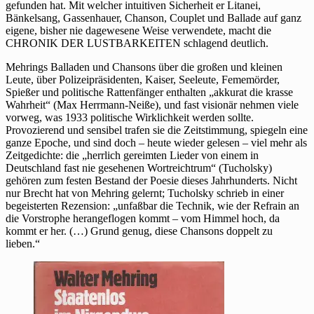
gefunden hat. Mit welcher intuitiven Sicherheit er Litanei,
Bänkelsang, Gassenhauer, Chanson, Couplet und Ballade auf ganz
eigene, bisher nie dagewesene Weise verwendete, macht die
CHRONIK DER LUSTBARKEITEN schlagend deutlich.
Mehrings Balladen und Chansons über die großen und kleinen
Leute, über Polizeipräsidenten, Kaiser, Seeleute, Fememörder,
Spießer und politische Rattenfänger enthalten „akkurat die krasse
Wahrheit“ (Max Herrmann-Neiße), und fast visionär nehmen viele
vorweg, was 1933 politische Wirklichkeit werden sollte.
Provozierend und sensibel trafen sie die Zeitstimmung, spiegeln eine
ganze Epoche, und sind doch – heute wieder gelesen – viel mehr als
Zeitgedichte: die „herrlich gereimten Lieder von einem in
Deutschland fast nie gesehenen Wortreichtrum“ (Tucholsky)
gehören zum festen Bestand der Poesie dieses Jahrhunderts. Nicht
nur Brecht hat von Mehring gelernt; Tucholsky schrieb in einer
begeisterten Rezension: „unfaßbar die Technik, wie der Refrain an
die Vorstrophe herangeflogen kommt – vom Himmel hoch, da
kommt er her. (…) Grund genug, diese Chansons doppelt zu
lieben.“