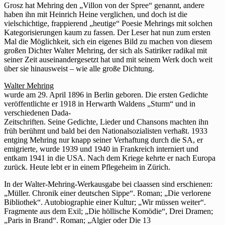
Grosz hat Mehring den „Villon von der Spree“ genannt, andere
haben ihn mit Heinrich Heine verglichen, und doch ist die
vielschichtige, frappierend „heutige“ Poesie Mehrings mit solchen
Kategorisierungen kaum zu fassen. Der Leser hat nun zum ersten
Mal die Möglichkeit, sich ein eigenes Bild zu machen von diesem
großen Dichter Walter Mehring, der sich als Satiriker radikal mit
seiner Zeit auseinandergesetzt hat und mit seinem Werk doch weit
über sie hinausweist – wie alle große Dichtung.
Walter Mehring
wurde am 29. April 1896 in Berlin geboren. Die ersten Gedichte
veröffentlichte er 1918 in Herwarth Waldens „Sturm“ und in
verschiedenen Dada-
Zeitschriften. Seine Gedichte, Lieder und Chansons machten ihn
früh berühmt und bald bei den Nationalsozialisten verhaßt. 1933
entging Mehring nur knapp seiner Verhaftung durch die SA, er
emigrierte, wurde 1939 und 1940 in Frankreich interniert und
entkam 1941 in die USA. Nach dem Kriege kehrte er nach Europa
zurück. Heute lebt er in einem Pflegeheim in Zürich.
In der Walter-Mehring-Werkausgabe bei claassen sind erschienen:
„Müller. Chronik einer deutschen Sippe“. Roman; „Die verlorene
Bibliothek“. Autobiographie einer Kultur; „Wir müssen weiter“.
Fragmente aus dem Exil; „Die höllische Komödie“, Drei Dramen;
„Paris in Brand“. Roman; „Algier oder Die 13