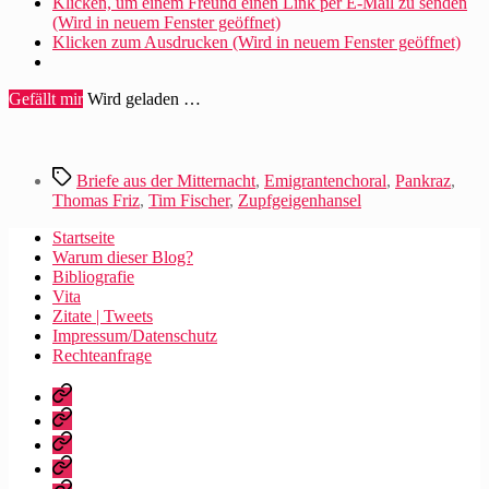
Klicken, um einem Freund einen Link per E-Mail zu senden
(Wird in neuem Fenster geöffnet)
Klicken zum Ausdrucken (Wird in neuem Fenster geöffnet)
Gefällt mir
Wird geladen …
Schlagwörter
Briefe aus der Mitternacht
,
Emigrantenchoral
,
Pankraz
,
Thomas Friz
,
Tim Fischer
,
Zupfgeigenhansel
Startseite
Warum dieser Blog?
Bibliografie
Vita
Zitate | Tweets
Impressum/Datenschutz
Rechteanfrage
Startseite
Warum
dieser
Bibliografie
Blog?
Vita
Zitate