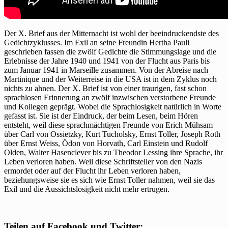
Der X. Brief aus der Mitternacht ist wohl der beeindruckendste des
Gedichtzyklusses. Im Exil an seine Freundin Hertha Pauli
geschrieben fassen die zwölf Gedichte die Stimmungslage und die
Erlebnisse der Jahre 1940 und 1941 von der Flucht aus Paris bis
zum Januar 1941 in Marseille zusammen. Von der Abreise nach
Martinique und der Weiterreise in die USA ist in dem Zyklus noch
nichts zu ahnen. Der X. Brief ist von einer traurigen, fast schon
sprachlosen Erinnerung an zwölf inzwischen verstorbene Freunde
und Kollegen geprägt. Wobei die Sprachlosigkeit natürlich in Worte
gefasst ist. Sie ist der Eindruck, der beim Lesen, beim Hören
entsteht, weil diese sprachmächtigen Freunde von Erich Mühsam
über Carl von Ossietzky, Kurt Tucholsky, Ernst Toller, Joseph Roth
über Ernst Weiss, Ödon von Horvath, Carl Einstein und Rudolf
Olden, Walter Hasenclever bis zu Theodor Lessing ihre Sprache, ihr
Leben verloren haben. Weil diese Schriftsteller von den Nazis
ermordet oder auf der Flucht ihr Leben verloren haben,
beziehungsweise sie es sich wie Ernst Toller nahmen, weil sie das
Exil und die Aussichtslosigkeit nicht mehr ertrugen.
Teilen auf Facebook und Twitter: