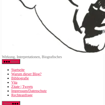
Walter
Wirkung, Interpretationen, Biografisches
Mehring
Menü
Startseite
Warum dieser Blog?
Bibliografie
Vita
Zitate | Tweets
Impressum/Datenschutz
Rechteanfrage
Menü