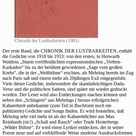
Chronik der Lustbarkeiten (1981)
Der erste Band, die CHRONIK DER LUSTBARKEITEN, enthält
die Gedichte von 1918 bis 1933: von den ersten, in Herwarth
Waldens „Sturm veröffentlichten expressionistischen „Verben-
Kaskaden“ bis zu der berühmt gewordenen „Sage vom großen
Krebs“, die in der „Weltbühne“ erschien, als Mehring bereits im Zug
nach Paris saß und einem mehr als 20jährigen Exil entgegenfuhr.
Viele dieser Gedichte, insbesondere die skandalträchtigen Dada-
Verse und die politischen Satiren, sind später nie wieder gedruckt
worden. Der Leser wird also Entdeckungen machen können und
neben den „Schlagern“ aus Mehrings ( beraus erﬂolgreicher)
Kabarettzeit unbekannte (zum Teil in Buchform noch nie
publizierte) Gedichte und Songs finden. Er wird feststellen, daß
Mehring sehr viel mehr ist als der Kabarettdichter aus Max
Reinhards (sic!) „Schall und Rauch“ oder Trude Hesterbergs
„Wilder Bühne“. Er wird einen Lyriker entdecken, der in seiner
Poesie neue und auf verblüffende Weise moderne Ausdrucksformen