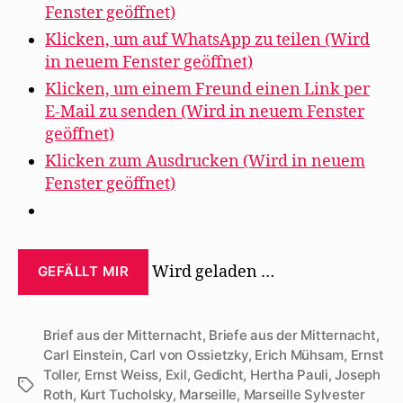
Fenster geöffnet)
Klicken, um auf WhatsApp zu teilen (Wird
in neuem Fenster geöffnet)
Klicken, um einem Freund einen Link per
E-Mail zu senden (Wird in neuem Fenster
geöffnet)
Klicken zum Ausdrucken (Wird in neuem
Fenster geöffnet)
Wird geladen …
GEFÄLLT MIR
Brief aus der Mitternacht
,
Briefe aus der Mitternacht
,
Carl Einstein
,
Carl von Ossietzky
,
Erich Mühsam
,
Ernst
Toller
,
Ernst Weiss
,
Exil
,
Gedicht
,
Hertha Pauli
,
Joseph
Schlagwörter
Roth
,
Kurt Tucholsky
,
Marseille
,
Marseille Sylvester