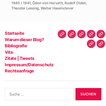
1940 / 1941
,
Ödon von Horvath
,
Rudolf Olden
,
Theodor Lessing
,
Walter Hasenclever
Startseite
Startseite
Warum
Bibliografie
Vita
Zit
Warum dieser Blog?
dieser
|
Bibliografie
Impres
Re
Blog?
Tw
Vita
Zitate | Tweets
Impressum/Datenschutz
Rechteanfrage
Suche
nach: