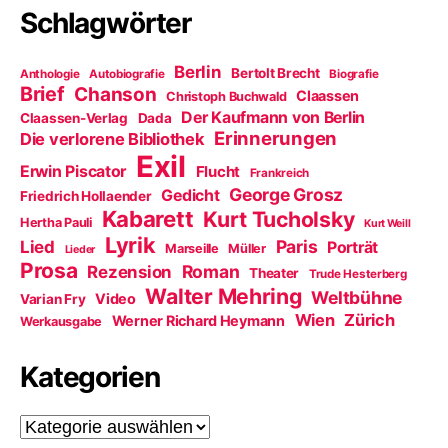
Schlagwörter
Berlin
Bertolt Brecht
Anthologie
Autobiografie
Biografie
Brief
Chanson
Claassen
Christoph Buchwald
Der Kaufmann von Berlin
Claassen-Verlag
Dada
Erinnerungen
Die verlorene Bibliothek
Exil
Erwin Piscator
Flucht
Frankreich
George Grosz
Gedicht
Friedrich Hollaender
Kabarett
Kurt Tucholsky
Hertha Pauli
Kurt Weill
Lyrik
Paris
Lied
Porträt
Marseille
Müller
Lieder
Prosa
Roman
Rezension
Theater
Trude Hesterberg
Walter Mehring
Weltbühne
Video
Varian Fry
Wien
Zürich
Werner Richard Heymann
Werkausgabe
Kategorien
Kategorien