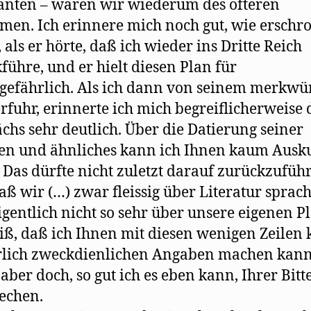
nten – waren wir wiederum des öfteren
en. Ich erinnere mich noch gut, wie erschr
, als er hörte, daß ich wieder ins Dritte Reich
führe, und er hielt diesen Plan für
gefährlich. Als ich dann von seinem merkwü
rfuhr, erinnerte ich mich begreiflicherweise 
chs sehr deutlich. Über die Datierung seiner
en und ähnliches kann ich Ihnen kaum Ausk
 Das dürfte nicht zuletzt darauf zurückzufüh
daß wir (…) zwar fleissig über Literatur sprac
igentlich nicht so sehr über unsere eigenen P
iß, daß ich Ihnen mit diesen wenigen Zeilen 
rlich zweckdienlichen Angaben machen kann
 aber doch, so gut ich es eben kann, Ihrer Bitt
echen.