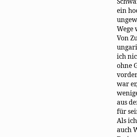
Schwan
ein ho
ungewö
Wege w
Von Zu
ungari
ich ni
ohne G
vorder
war er
wenige
aus de
für se
Als ic
auch W