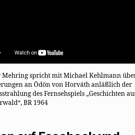
 Mehring spricht mit Michael Kehlmann über
rungen an Ödön von Horváth anläßlich der
sstrahlung des Fernsehspiels „Geschichten a
rwald“, BR 1964