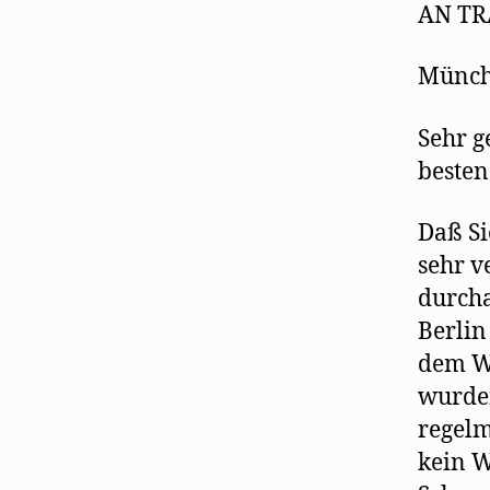
AN TR
Münche
Sehr g
besten
Daß Si
sehr v
durcha
Berlin
dem Wi
wurden
regelm
kein W