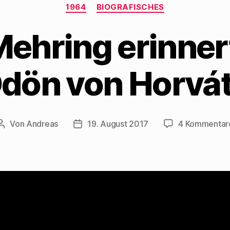
Kategorien
1964
BIOGRAFISCHES
ehring erinner
dön von Horvá
Von
Andreas
19. August 2017
4 Kommentar
Beitragsautor
Beitragsdatum