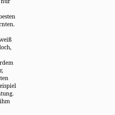
 nur
besten
rnten.
 weiß
doch,
erdem
r,
hten
eispiel
tung.
r ihm