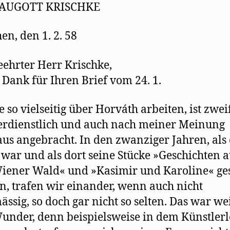
m
AUGOTT KRISCHKE
F
e
n
s
n, den 1. 2. 58
t
e
r
g
eehrter Herr Krischke,
e
ö
f
 Dank für Ihren Brief vom 24. 1.
f
n
e
t
e so vielseitig über Horváth arbeiten, ist zwei
)
erdienstlich und auch nach meiner Meinung
us angebracht. In den zwanziger Jahren, als 
 war und als dort seine Stücke »Geschichten a
ener Wald« und »Kasimir und Karoline« ges
, trafen wir einander, wenn auch nicht
ässig, so doch gar nicht so selten. Das war we
under, denn beispielsweise in dem Künstlerl