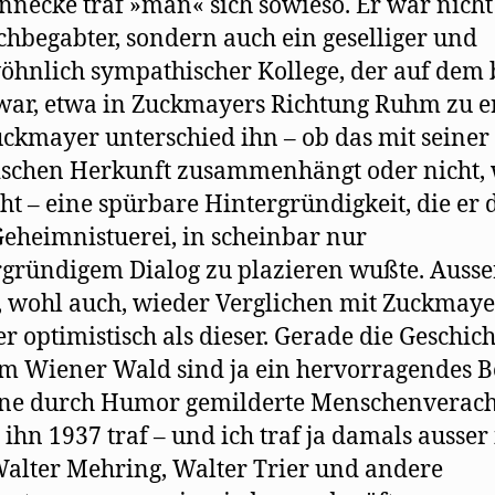
necke traf »man« sich sowieso. Er war nicht
chbegabter, sondern auch ein geselliger und
hnlich sympathischer Kollege, der auf dem 
ar, etwa in Zuckmayers Richtung Ruhm zu e
ckmayer unterschied ihn – ob das mit seiner
schen Herkunft zusammenhängt oder nicht,
cht – eine spürbare Hintergründigkeit, die er 
eheimnistuerei, in scheinbar nur
gründigem Dialog zu plazieren wußte. Auss
, wohl auch, wieder Verglichen mit Zuckmaye
r optimistisch als dieser. Gerade die Geschic
m Wiener Wald sind ja ein hervorragendes B
ine durch Humor gemilderte Menschenverach
h ihn 1937 traf – und ich traf ja damals ausse
alter Mehring, Walter Trier und andere