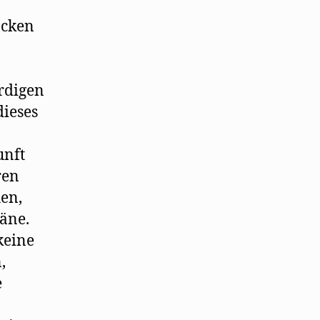
ocken
rdigen
dieses
unft
ren
hen,
läne.
keine
,
e