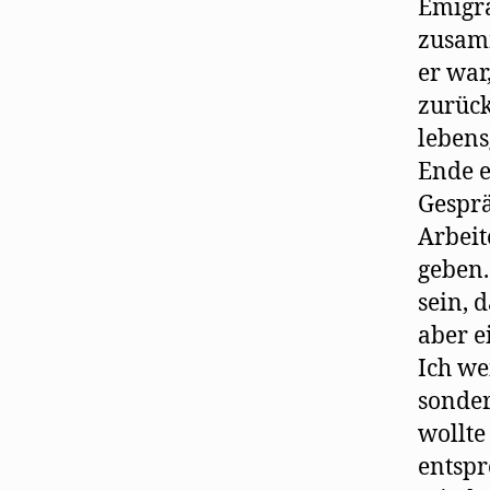
Emigra
zusamm
er war
zurück
lebens
Ende e
Gesprä
Arbeit
geben.
sein, 
aber e
Ich we
sonde
wollte
entspr