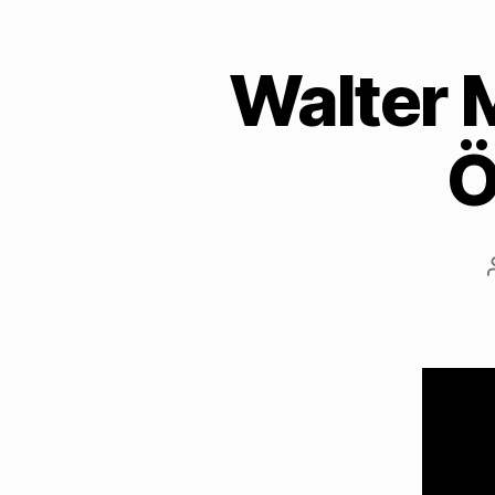
Walter M
Ö