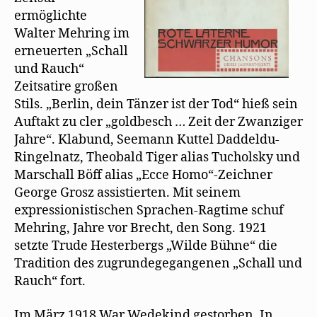
e
ermöglichte
ö
f
Walter Mehring im
f
n
erneuerten „Schall
e
t
und Rauch“
)
Zeitsatire großen
Stils. „Berlin, dein Tänzer ist der Tod“ hieß sein
Auftakt zu cler „goldbesch … Zeit der Zwanziger
Jahre“. Klabund, Seemann Kuttel Daddeldu-
Ringelnatz, Theobald Tiger alias Tucholsky und
Marschall Böff alias „Ecce Homo“-Zeichner
George Grosz assistierten. Mit seinem
expressionistischen Sprachen-Ragtime schuf
Mehring, Jahre vor Brecht, den Song. 1921
setzte Trude Hesterbergs „Wilde Bühne“ die
Tradition des zugrundegegangenen „Schall und
Rauch“ fort.
Im März 1918 War Wedekind gestorben. In