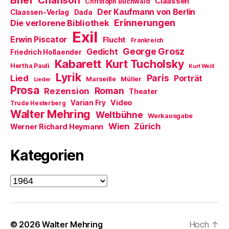
Brief
Chanson
Claassen
Christoph Buchwald
t
e
Der Kaufmann von Berlin
Claassen-Verlag
Dada
)
u
e
Erinnerungen
Die verlorene Bibliothek
m
Exil
F
Erwin Piscator
Flucht
e
Frankreich
n
George Grosz
Gedicht
Friedrich Hollaender
s
t
Kabarett
Kurt Tucholsky
e
Hertha Pauli
Kurt Weill
r
Lyrik
Paris
Lied
Porträt
g
Marseille
Müller
Lieder
e
Prosa
Roman
Rezension
Theater
ö
f
Video
Varian Fry
Trude Hesterberg
f
Walter Mehring
n
Weltbühne
Werkausgabe
e
t
Wien
Zürich
Werner Richard Heymann
)
Kategorien
Kategorien
© 2026
Walter Mehring
Hoch
↑