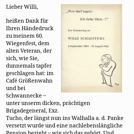
t
n
n
Geburtstagswünsch
)
e
n
Lieber Willi,
t
e
bei
)
u
Willi
e
heißen Dank für
m
Schaeffers
F
Ihren Händedruck
e
n
zu meinem 60.
s
t
Wiegenfest, dem
e
r
alten Veteran, der
g
e
sich, wie Sie,
ö
f
dunnemals tapfer
f
n
geschlagen hat: im
e
t
Café Größenwahn
)
und bei
Schwannecke ~
unter unserm dicken, prächtigen
Brigadegeneral, Exz.
Tucho, der längst nun ins Walhalla a. d. Panke
versetzt wurde und eine nachlebenslängliche
Pension bezieht ~ wie sich das gehört. Und