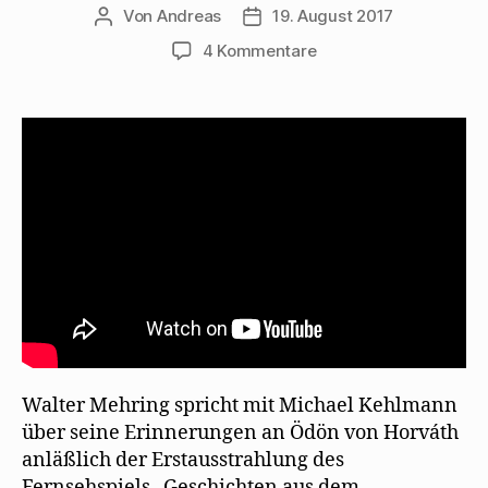
Von
Andreas
19. August 2017
Beitragsautor
Beitragsdatum
zu
4 Kommentare
Walter
Mehring
erinnert
sich
an
Ödön
von
Horváth
Walter Mehring spricht mit Michael Kehlmann
über seine Erinnerungen an Ödön von Horváth
anläßlich der Erstausstrahlung des
Fernsehspiels „Geschichten aus dem