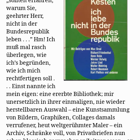
„sollten erfahren,
ich
ö
)
g
W
f
e
i
warum Sie,
überall
f
ö
r
n
f
d
geehrter Herr,
e
f
i
nicht in der
t
n
n
)
e
n
Bundesrepublik
t
e
)
u
leben . . .” Hm! Ich
e
m
muß mal rasch
F
e
überlegen, wie
n
s
ich’s begründen,
t
e
wie ich mich
r
g
rechtfertigen soll .
e
ö
. . Einst nannte ich
f
f
mein eigen: eine ererbte Bibliothek; mir
n
e
unersetzlich in ihrer einmaligen, nie wieder
t
)
herstellbaren Auswahl – eine Kunstsammlung
von Bildern, Graphiken, Collages damals
verrufener, heut weltgerühmter Maler – ein
Archiv, Schränke voll, von Privatbriefen nun